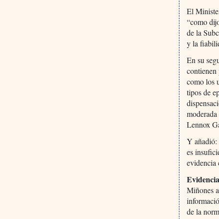
El Ministe
“como dijo
de la Subc
y la fiabil
En su segu
contienen 
como los u
tipos de e
dispensaci
moderada o
Lennox Gas
Y añadió: 
es insufic
evidencia 
Evidencia
Miñones añ
informació
de la norm