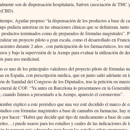
ualmente son de dispensación hospitalaria, Sativex (asociación de THC
 (CBD).
iempo, Aguilar propuso “la dispensación de los productos a base de c
ps pudiera autorizar en las situaciones clínicas que se definieran, tanto
 productos terminados como de preparados de fórmulas magistrales”. Pa
ealizar un proyecto piloto a gran escala, como el desarrollado en Franc
acientes durante 2 años , con participación de los farmacéuticos, los m
eros y bajo la supervisión de la Aemps para evaluar la utilización de de
is para uso medicinal.
s es uno de los principales valedores del proyecto piloto de fórmulas m
as en España, con prescripción médica, que en junio salió adelante en l
n de Sanidad del Congreso de los Diputados, tras la petición en marzo
eneral de COF. “Ya antes en Barcelona lo presentamos en la Generalita
, cuando fuimos a presentarlo a la Aemps, apareció el coronavirus”.
iembre explicó a este periódico que una vez esté decidido el marco de e
studios con fórmulas magistrales a base de cannabis en farmacias, hay
n por hacer: “Habrá que decidir qué tipo de medicamento a base de cann
aceites…) puede usarse para los estudios y cuáles de las indicaciones de l
n le parecen más adecuadas para hacer los estudios piloto propuestos. 