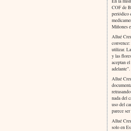
En la mism
COF de Ba
periódico 
medicament
Miñones es
Allué Creu
convence:
utilizar. 
y las flor
aceptan el 
adelante”.
Allué Creu
documentac
retrasando
nada del c
uso del c
parece ser
Allué Creu
solo en Es