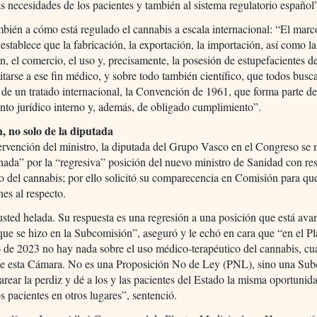
as necesidades de los pacientes y también al sistema regulatorio español
bién a cómo está regulado el cannabis a escala internacional: “El marc
establece que la fabricación, la exportación, la importación, así como la
ón, el comercio, el uso y, precisamente, la posesión de estupefacientes de
itarse a ese fin médico, y sobre todo también científico, que todos bus
e un tratado internacional, la Convención de 1961, que forma parte de
to jurídico interno y, además, de obligado cumplimiento”.
, no solo de la diputada
tervención del ministro, la diputada del Grupo Vasco en el Congreso se
ada” por la “regresiva” posición del nuevo ministro de Sanidad con res
 del cannabis; por ello solicitó su comparecencia en Comisión para qu
nes al respecto.
sted helada. Su respuesta es una regresión a una posición que está av
 que se hizo en la Subcomisión”, aseguró y le echó en cara que “en el P
 de 2023 no hay nada sobre el uso médico-terapéutico del cannabis, c
e esta Cámara. No es una Proposición No de Ley (PNL), sino una Sub
rear la perdiz y dé a los y las pacientes del Estado la misma oportunid
os pacientes en otros lugares”, sentenció.