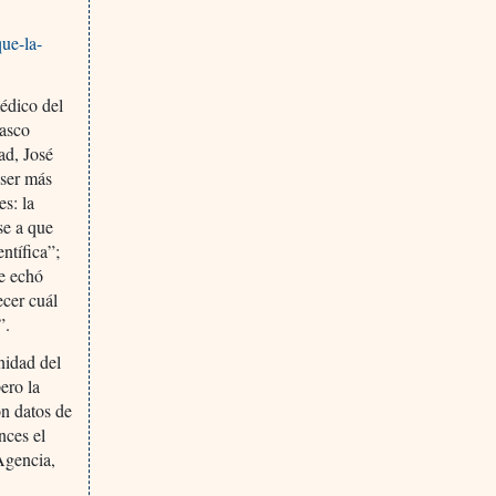
ue-la-
édico del
Vasco
ad, José
 ser más
es: la
se a que
ntífica”;
de echó
ecer cuál
”.
nidad del
ero la
on datos de
nces el
 Agencia,