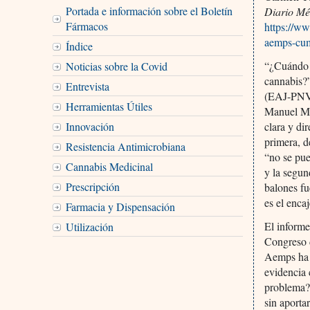
Portada e información sobre el Boletín
Diario Mé
Fármacos
https://ww
aemps-cum
Índice
“¿Cuándo 
Noticias sobre la Covid
cannabis?
Entrevista
(EAJ-PNV) 
Herramientas Útiles
Manuel Miñ
Innovación
clara y di
primera, d
Resistencia Antimicrobiana
“no se pue
Cannabis Medicinal
y la segun
Prescripción
balones fu
es el enca
Farmacia y Dispensación
El informe
Utilización
Congreso d
Aemps ha a
evidencia 
problema? 
sin aporta