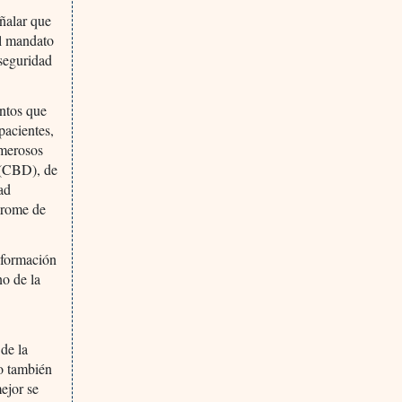
eñalar que
al mandato
seguridad
entos que
pacientes,
umerosos
 (CBD), de
ad
ndrome de
nformación
no de la
de la
ro también
ejor se