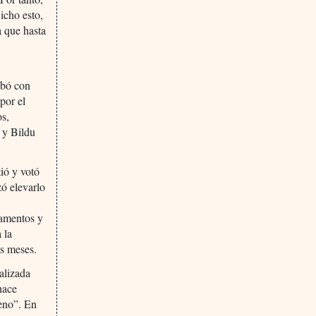
icho esto,
a que hasta
obó con
por el
os,
 y Bildu
ió y votó
zó elevarlo
camentos y
 la
is meses.
alizada
 hace
leno”. En