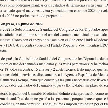
ber cómo podremos plantear estos estudios de farmacias en España”. D
r sentado que el marco estuviera ya decidido en enero de 2023, preveí
 de 2023 no podría estar todo preparado.
Congreso, en junio de 2022
de 2022 la Subcomisión de Sanidad del Congreso de los Diputados apr
a suficiente el informe sobre el uso del cannabis medicinal, presentado 
cialista. Contó con el apoyo de su socio en el Gobierno Unidas-Podem
s y PDeCat; en contra votaron el Partido Popular y Vox, mientras ERC
eron.
s después, la Comisión de Sanidad del Congreso de los Diputados debat
 sobre el uso del cannabis medicinal y los votos particulares, y ha recha
por 18 votos en contra, 15 a favor y 2 abstenciones. Esto implicó que las
ciones debían enviarse, directamente, a la Agencia Española de Medi
Sanitarios (Aemps) para que construya las guías necesarias que lleven a
ón de estos derivados del cannabis y, para ello, le daban un plazo de se
atorio Español del Cannabis Medicinal definió esta aprobación como re
erta de atrás”; es decir, no gustó a los pacientes, porque “parece que se
condidas, en una comisión. Todas las leyes importantes pasan por el P