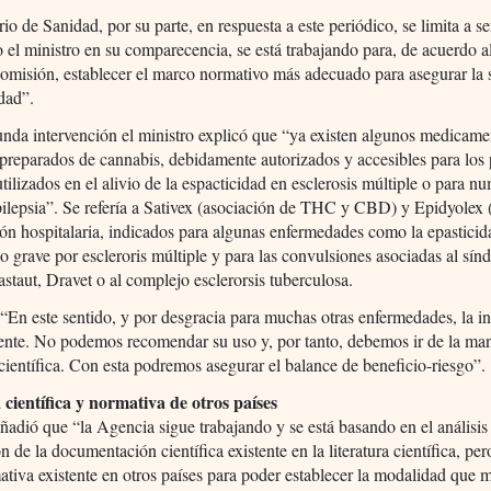
rio de Sanidad, por su parte, en respuesta a este periódico, se limita a s
 el ministro en su comparecencia, se está trabajando para, de acuerdo 
omisión, establecer el marco normativo más adecuado para asegurar la 
idad”.
nda intervención el ministro explicó que “ya existen algunos medicam
preparados de cannabis, debidamente autorizados y accesibles para los 
tilizados en el alivio de la espacticidad en esclerosis múltiple o para n
pilepsia”. Se refería a Sativex (asociación de THC y CBD) y Epidyolex
ón hospitalaria, indicados para algunas enfermedades como la epasticid
 grave por escleroris múltiple y para las convulsiones asociadas al sí
taut, Dravet o al complejo esclerorsis tuberculosa.
“En este sentido, y por desgracia para muchas otras enfermedades, la i
iente. No podemos recomendar su uso y, por tanto, debemos ir de la ma
científica. Con esta podremos asegurar el balance de beneficio-riesgo”.
 científica y normativa de otros países
adió que “la Agencia sigue trabajando y se está basando en el análisis 
n de la documentación científica existente en la literatura científica, pe
ativa existente en otros países para poder establecer la modalidad que m