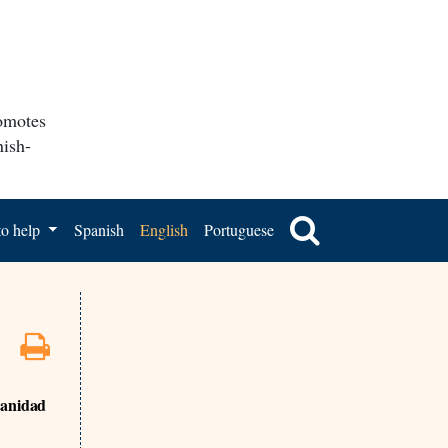
romotes
nish-
o help
Spanish
English
Portuguese
Sanidad