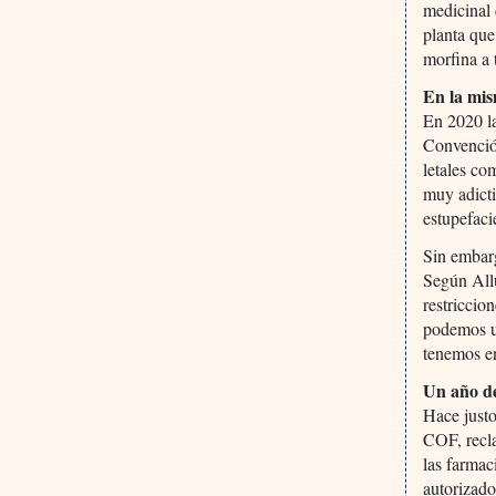
medicinal 
planta que
morfina a 
En la mis
En 2020 la
Convención
letales co
muy adicti
estupefaci
Sin embarg
Según All
restriccio
podemos ut
tenemos e
Un año de
Hace justo
COF, recl
las farmac
autorizado