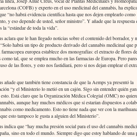
a línea, Josep Allué Creus, vocal de Plantas Medicinales y Homeopatía
rcelona (COFB) y experto en el uso medicinal del cannabis, ha explica
que “no habrá evidencia científica hasta que nos dejen emplearlo como
o, y eso depende de usted, señor ministro”. Y añade que la respuesta 
 la “estándar de toda la vida”.
s aclara que le han llegado noticias sobre el contenido del borrador, y n
 “Solo habrá un tipo de producto derivado del cannabis medicinal que
La farmacopea europea establece dos monografías: el extracto de flores d
es como tal, que se emplea mucho en las farmacias de Europa. Pero par
uso de las flores, y esto nos fastidiará, pero si nos dejan emplear el extr
s añade que también tiene constancia de que la Aemps ya presentó la
ión “y el Ministerio lo metió en un cajón. Sigo sin entender quién gan
 esto. Está claro que la Organización Médica Colegial (OMC) no quier
annabis, aunque hay muchos médicos que sí estarían dispuestos a colab
annabis como medicamento. Esto no tiene nada que ver con la marihuan
 que esto tampoco le gusta a alguien del Ministerio”.
s indica que “hay mucha presión social para el uso del cannabis medici
paña, sino en todo el mundo. Siempre digo que estoy hablando de una 