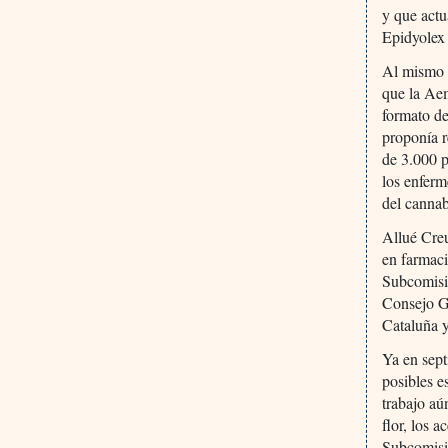
y que act
Epidyolex
Al mismo t
que la Aem
formato de
proponía r
de 3.000 p
los enferm
del cannab
Allué Creu
en farmaci
Subcomisió
Consejo G
Cataluña y
Ya en sept
posibles e
trabajo aú
flor, los 
Subcomisió