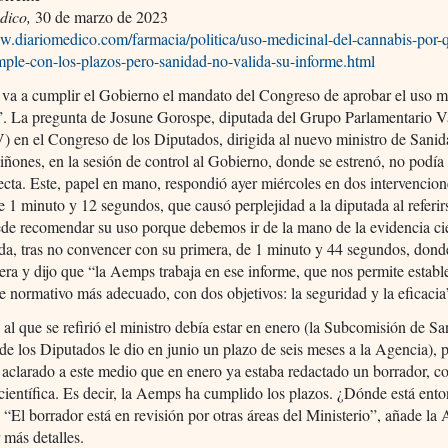
dico,
30 de marzo de 2023
w.diariomedico.com/farmacia/politica/uso-medicinal-del-cannabis-por-q
ple-con-los-plazos-pero-sanidad-no-valida-su-informe.html
va a cumplir el Gobierno el mandato del Congreso de aprobar el uso m
”. La pregunta de Josune Gorospe, diputada del Grupo Parlamentario 
en el Congreso de los Diputados, dirigida al nuevo ministro de Sanid
ones, en la sesión de control al Gobierno, donde se estrenó, no podía
recta. Este, papel en mano, respondió ayer miércoles en dos intervencion
e 1 minuto y 12 segundos, que causó perplejidad a la diputada al referir
de recomendar su uso porque debemos ir de la mano de la evidencia cie
da, tras no convencer con su primera, de 1 minuto y 44 segundos, don
era y dijo que “la Aemps trabaja en ese informe, que nos permite establ
je normativo más adecuado, con dos objetivos: la seguridad y la eficacia
 al que se refirió el ministro debía estar en enero (la Subcomisión de Sa
e los Diputados le dio en junio un plazo de seis meses a la Agencia), p
clarado a este medio que en enero ya estaba redactado un borrador, c
científica. Es decir, la Aemps ha cumplido los plazos. ¿Dónde está ento
“El borrador está en revisión por otras áreas del Ministerio”, añade la
r más detalles.