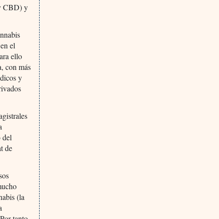
 y CBD) y
annabis
 en el
ra ello
ia, con más
édicos y
rivados
agistrales
a
 del
t de
sos
 mucho
abis (la
a
Por tanto,