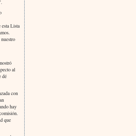
”.
o
 esta Lista
camos.
 nuestro
 mostró
pecto al
e dé
anzada con
lan
uando hay
comisión.
ad que