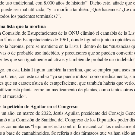
de uso tradicional, con 8.000 años de historia”. Dicho esto, añade que 
 puede ser mal utilizada, “y la morfina también. ¿Qué hacemos? ¿Le qu
todos los pacientes terminales?”.
ma lista que la morfina
 Comisión de Estupefacientes de la ONU eliminó el cannabis de la List
 Única de Estupefacientes de 1961, donde figuraba junto a opioides ad
mo la heroína, pero se mantiene en la Lista I, dentro de las “sustancias 
vas o de probable uso indebido, y precursores que se pueden convertir 
entes que son igualmente adictivos y también de probable uso indebido
o, en esta Lista I figura también la morfina, que se emplea para usos 
ué Creus, con este cambio “ya se puede utilizar como medicamento, si
nes que su característica de estupefaciente, que también habría que verl
ilizar esta planta como un medicamento de plantas, como tantos otros
n el mercado”.
 la petición de Aguilar en el Congreso
 un año, en marzo de 2022, Jesús Aguilar, presidente del Consejo Gene
amó a la Comisión de Sanidad del Congreso de los Diputados poder di
ias comunitarias “bajo un estricto control farmacéutico” los medicamen
s a base de cannabinoides. Se refería a dos fármacos que ya han sido a