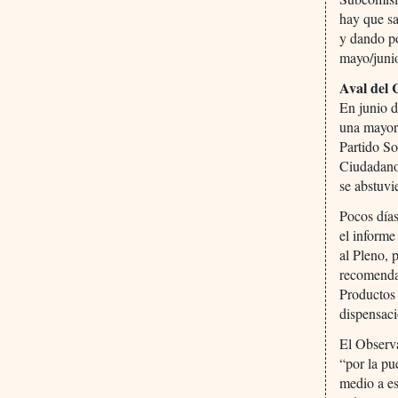
hay que sa
y dando po
mayo/junio
Aval del 
En junio 
una mayorí
Partido So
Ciudadano
se abstuvi
Pocos día
el informe
al Pleno, 
recomenda
Productos 
dispensaci
El Observ
“por la pu
medio a es