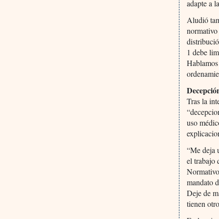
adapte a l
Aludió tam
normativo 
distribuci
1 debe lim
Hablamos d
ordenamien
Decepción
Tras la in
“decepcion
uso médico
explicacio
“Me deja u
el trabajo
Normativo
mandato d
Deje de ma
tienen otr