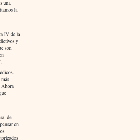
es una
itamos la
a IV de la
ictivos y
que son
en
”.
médicos.
n más
o. Ahora
 que
ral de
spensar en
tos
utorizados