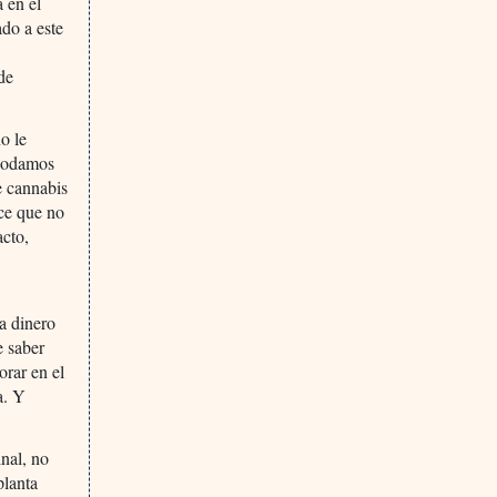
 en el
do a este
de
o le
 podamos
e cannabis
ece que no
acto,
a dinero
e saber
orar en el
a. Y
nal, no
planta