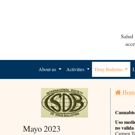
Salud 
acce
About us
Activities
Drug Bulletins
L
Hom
Cannabis
Uso medic
Mayo 2023
no valida
Carmen To