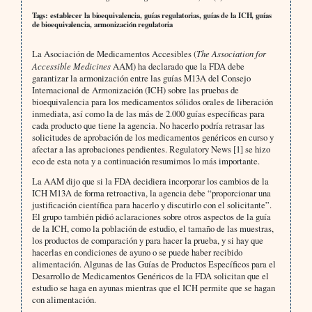
Tags: establecer la bioequivalencia, guías regulatorias, guías de la ICH, guías
de bioequivalencia, armonización regulatoria
La Asociación de Medicamentos Accesibles (
The Association for
Accessible Medicines
AAM) ha declarado que la FDA debe
garantizar la armonización entre las guías M13A del Consejo
Internacional de Armonización (ICH) sobre las pruebas de
bioequivalencia para los medicamentos sólidos orales de liberación
inmediata, así como la de las más de 2.000 guías específicas para
cada producto que tiene la agencia. No hacerlo podría retrasar las
solicitudes de aprobación de los medicamentos genéricos en curso y
afectar a las aprobaciones pendientes. Regulatory News [1] se hizo
eco de esta nota y a continuación resumimos lo más importante.
La AAM dijo que si la FDA decidiera incorporar los cambios de la
ICH M13A de forma retroactiva, la agencia debe “proporcionar una
justificación científica para hacerlo y discutirlo con el solicitante”.
El grupo también pidió aclaraciones sobre otros aspectos de la guía
de la ICH, como la población de estudio, el tamaño de las muestras,
los productos de comparación y para hacer la prueba, y si hay que
hacerlas en condiciones de ayuno o se puede haber recibido
alimentación. Algunas de las Guías de Productos Específicos para el
Desarrollo de Medicamentos Genéricos de la FDA solicitan que el
estudio se haga en ayunas mientras que el ICH permite que se hagan
con alimentación.