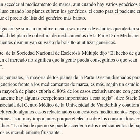
en acceder al medicamento de marca, aun cuando hay varios genéricos
cluso cuando los planes cubren los genéricos, el costo para el paciente
ue el precio de lista del genérico más barato.
tigación se suma a un número cada vez mayor de estudios que alertan 
idad del plan de cobertura de medicamentos de la Parte D de Medicare
cientes disminuyan su gasto de bolsillo al utilizar genéricos.
te, de la Sociedad Nacional de Esclerósis Múltiple dijo “El hecho de q
en el mercado no significa que la gente pueda conseguirlos o que sean
”.
s generales, la mayoría de los planes de la Parte D están diseñados par
genéricos frente a los medicamentos de marca, es más, según un estudi
an mayoría de planes cubría el 80% de los casos exclusivamente con gené
amente hay algunas excepciones importantes a esta regla”, dice Stacie 
asociada del Centro Médico de la Universidad de Vanderbilt y coautora
ncluyendo algunos casos relacionados con costosos medicamentos especi
ciones “son muy importantes porque el efecto sobre los consumidores 
 dice. “La idea de que no se puede acceder a estos medicamentos de baj
s es increíblemente frustrante”.