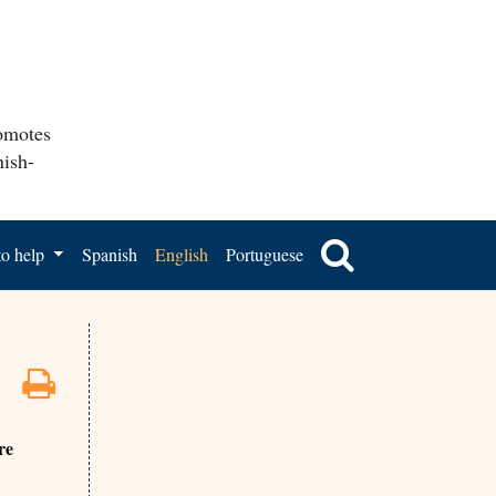
romotes
nish-
o help
Spanish
English
Portuguese
re