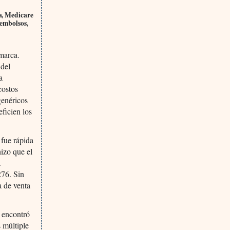
ra, Medicare
eembolsos,
marca.
 del
a
costos
genéricos
ficien los
 fue rápida
izo que el
a
276. Sin
a de venta
 encontró
s múltiple