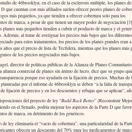
studio de 46brooklyn, en el caso de la esclerosis múltiple, los planes de
e D que cuentan con más afiliados suelen ofrecer peores planes de cobe
gos más pequeños, ya que tienden a ofrecer cobertura solo para los
tos de marca, a pesar de que tienen un mayor poder de negociación [3
s planes más pequeños tienden a cubrir el producto de marca y el genér
o. Además, al tratar de averiguar los precios más bajos que los diferente
ociado para estos tratamientos, los precios de los planes grandes eran
s altos que el precio de lista de Tecfidera, mientras que los planes más
lgunos de los precios negociados más bajos.
gel, director de políticas públicas de la Alianza de Planes Comunitari
a alianza comercial de planes sin ánimo de lucro, dice que su grupo qu
ransparencia porque eso ayudaría en la fijación de precios. Muchas de 
 planteadas por el informe de 46brooklyn se deben “a la falta de transp
 de fijación de precios y en los descuentos y rebajas que se aplican”, af
sposiciones del proyecto de ley “
Build Back Better
” (Reconstruir Mejo
tiendo en el Senado, podría mejorar los aspectos de la Parte D que favor
tos de marca, en detrimento de los genéricos.
o de ley eliminaría el “vacío de cobertura”, una particularidad de la Par
bricantes ofrecen un descuento del 70% para los medicamentos de marc