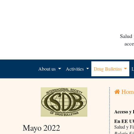
Salud 
acce
About us
Activities
Drug Bulletins
L
Hom
Acceso y 
En EE UU 
Mayo 2022
Salud y F
Boletín F