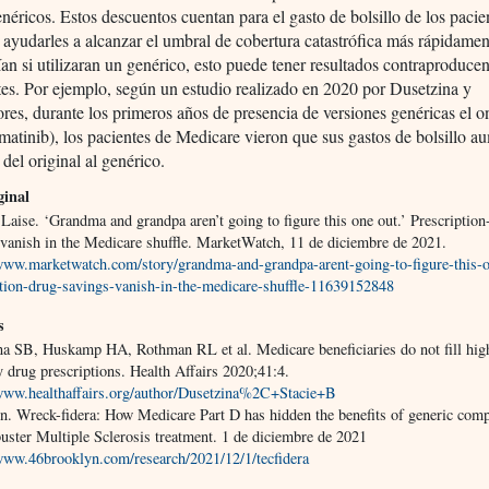
enéricos. Estos descuentos cuentan para el gasto de bolsillo de los pacien
ayudarles a alcanzar el umbral de cobertura catastrófica más rápidamen
ían si utilizaran un genérico, esto puede tener resultados contraproducen
tes. Por ejemplo, según un estudio realizado en 2020 por Dusetzina y
res, durante los primeros años de presencia de versiones genéricas el 
matinib), los pacientes de Medicare vieron que sus gastos de bolsillo 
 del original al genérico.
ginal
Laise. ‘Grandma and grandpa aren’t going to figure this one out.’ Prescription
 vanish in the Medicare shuffle. MarketWatch, 11 de diciembre de 2021.
/www.marketwatch.com/story/grandma-and-grandpa-arent-going-to-figure-this-
ption-drug-savings-vanish-in-the-medicare-shuffle-11639152848
s
na SB, Huskamp HA, Rothman RL et al. Medicare beneficiaries do not fill hig
y drug prescriptions. Health Affairs 2020;41:4.
/www.healthaffairs.org/author/Dusetzina%2C+Stacie+B
n. Wreck-fidera: How Medicare Part D has hidden the benefits of generic compe
uster Multiple Sclerosis treatment. 1 de diciembre de 2021
/www.46brooklyn.com/research/2021/12/1/tecfidera