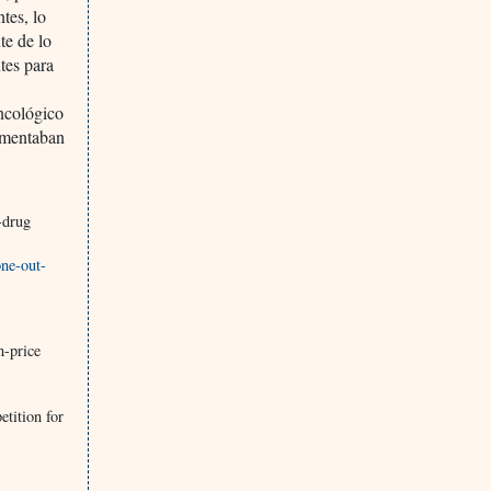
tes, lo
te de lo
tes para
oncológico
aumentaban
-drug
one-out-
h-price
tition for