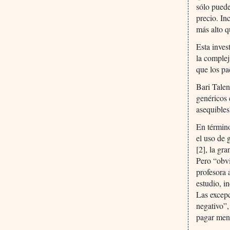
sólo pued
precio. In
más alto q
Esta inves
la complej
que los pa
Bari Talen
genéricos 
asequibles
En término
el uso de 
[2], la gr
Pero “obvi
profesora 
estudio, i
Las excep
negativo”,
pagar meno