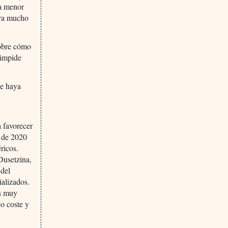
 a menor
 era mucho
sobre cómo
 impide
ue haya
a favorecer
o de 2020
ricos.
Dusetzina,
 del
alizados.
es muy
o coste y