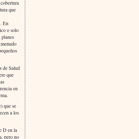
 cobertura
rtura que
]. En
ico o solo
s planes
 a menudo
 pequeños
os de Salud
iere que
las
arencia en
irma.
r) que se
ecen a los
te D en la
a, pero no