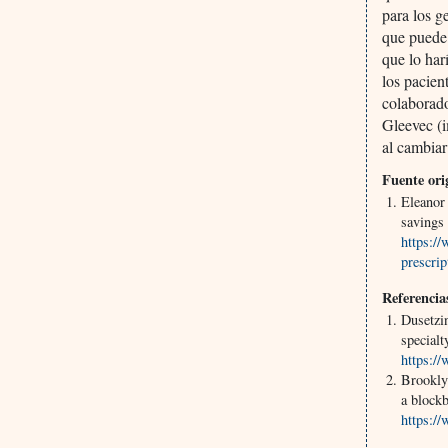
para los g
que puede 
que lo har
los pacien
colaborado
Gleevec (i
al cambiar
Fuente ori
Eleanor 
savings
https:/
prescri
Referencia
Dusetzi
specialt
https:/
Brookly
a blockb
https:/