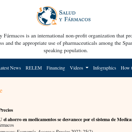
y Fármacos is an international non-profit organization that p
ss and the appropriate use of pharmaceuticals among the Spa
speaking population.
atest News
RELEM
Financing
Videos
Infographics
How t
e
Precios
el ahorro en medicamentos se desvanece por el sistema de Medica
ármacos
ármacos: Economía, Acceso y Precios
2022; 25(2)