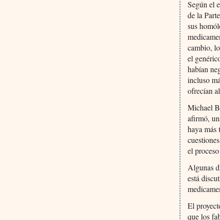
Según el e
de la Part
sus homólo
medicamen
cambio, lo
el genéric
habían neg
incluso má
ofrecían a
Michael Ba
afirmó, un
haya más t
cuestiones
el proceso
Algunas di
está discu
medicamen
El proyect
que los fa