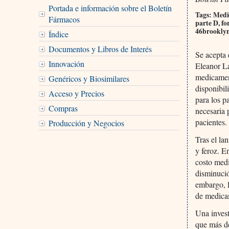
Portada e información sobre el Boletín
Tags: Medic
Fármacos
parte D, fo
46brooklyn
Índice
Documentos y Libros de Interés
Se acepta 
Innovación
Eleanor La
medicament
Genéricos y Biosimilares
disponibil
Acceso y Precios
para los p
Compras
necesaria 
pacientes.
Producción y Negocios
Tras el la
y feroz. E
costo med
disminució
embargo, l
de medica
Una invest
que más de