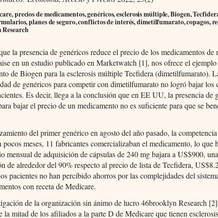
are, precios de medicamentos, genéricos, esclerosis múltiple, Biogen, Tecfide
rmularios, planes de seguro, conflictos de interés, dimetilfumarato, copagos, r
 Research
que la presencia de genéricos reduce el precio de los medicamentos de 
ise en un estudio publicado en Marketwatch [1], nos ofrece el ejemplo
o de Biogen para la esclerosis múltiple Tecfidera (dimetilfumarato). L
idad de genéricos para competir con dimetilfumarato no logró bajar los 
acientes. Es decir, llega a la conclusión que en EE UU, la presencia de 
para bajar el precio de un medicamento no es suficiente para que se bene
nzamiento del primer genérico en agosto del año pasado, la competencia
n pocos meses, 11 fabricantes comercializaban el medicamento, lo que h
io mensual de adquisición de cápsulas de 240 mg bajara a US$900, un
n de alrededor del 90% respecto al precio de lista de Tecfidera, US$8.
os pacientes no han percibido ahorros por las complejidades del sistem
mentos con receta de Medicare.
igación de la organización sin ánimo de lucro 46brooklyn Research [2]
 la mitad de los afiliados a la parte D de Medicare que tienen esclerosi