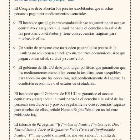
El Congreso debe abordar los precios exorbitantes que muchas
personas pagan por medicamentos esenciales.
El hecho de que el gobierno estadounidense no garantice un acceso
equitativo y asequible a la insulina viola el derecho a la salud de
las personas con diabetes y tiene consecuencias trágicas para
muchas de ellas.
Un sinfín de personas que no pueden pagar el alto precio de la
insulina no solo ponen en peligro sus recursos económicos, sino que
pagan con su salud, su vida y su sustento.
El gobierno de EE UU debe promulgar políticas que garanticen que
los medicamentos esenciales, como la insulina, sean asequibles
para todos los que los necesitan, independientemente del seguro, la
condición económica o el estatus de ciudadanía.
El hecho de que el Gobierno de EE UU no garantice el acceso
equitativo y asequible a la insulina viola el derecho a la salud de las
personas con diabetes y provoca regularmente consecuencias trágicas
para muchas de ellas, señaló Human Rights Watch en un informe
publicado hoy.
El informe de 92 páginas “‘
If I’m Out of Insulin, I’m Going to Die:’
United States’ Lack of Regulation Fuels Crisis of Unaffordable
Insulin,”
(“‘i me quedo sin insulina, me voy a morir’: la falta de