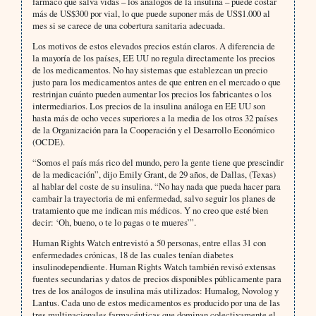
fármaco que salva vidas – los análogos de la insulina – puede costar
más de US$300 por vial, lo que puede suponer más de US$1.000 al
mes si se carece de una cobertura sanitaria adecuada.
Los motivos de estos elevados precios están claros. A diferencia de
la mayoría de los países, EE UU no regula directamente los precios
de los medicamentos. No hay sistemas que establezcan un precio
justo para los medicamentos antes de que entren en el mercado o que
restrinjan cuánto pueden aumentar los precios los fabricantes o los
intermediarios. Los precios de la insulina análoga en EE UU son
hasta más de ocho veces superiores a la media de los otros 32 países
de la Organización para la Cooperación y el Desarrollo Económico
(OCDE).
“Somos el país más rico del mundo, pero la gente tiene que prescindir
de la medicación”, dijo Emily Grant, de 29 años, de Dallas, (Texas)
al hablar del coste de su insulina. “No hay nada que pueda hacer para
cambair la trayectoria de mi enfermedad, salvo seguir los planes de
tratamiento que me indican mis médicos. Y no creo que esté bien
decir: ‘Oh, bueno, o te lo pagas o te mueres’”.
Human Rights Watch entrevistó a 50 personas, entre ellas 31 con
enfermedades crónicas, 18 de las cuales tenían diabetes
insulinodependiente. Human Rights Watch también revisó extensas
fuentes secundarias y datos de precios disponibles públicamente para
tres de los análogos de insulina más utilizados: Humalog, Novolog y
Lantus. Cada uno de estos medicamentos es producido por una de las
tres multinacionales farmacéuticas que dominan colectivamente el