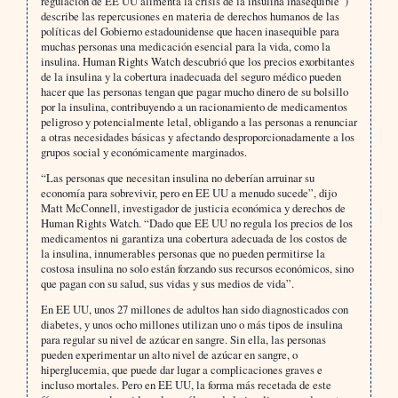
regulación de EE UU alimenta la crisis de la insulina inasequible”)
describe las repercusiones en materia de derechos humanos de las
políticas del Gobierno estadounidense que hacen inasequible para
muchas personas una medicación esencial para la vida, como la
insulina. Human Rights Watch descubrió que los precios exorbitantes
de la insulina y la cobertura inadecuada del seguro médico pueden
hacer que las personas tengan que pagar mucho dinero de su bolsillo
por la insulina, contribuyendo a un racionamiento de medicamentos
peligroso y potencialmente letal, obligando a las personas a renunciar
a otras necesidades básicas y afectando desproporcionadamente a los
grupos social y económicamente marginados.
“Las personas que necesitan insulina no deberían arruinar su
economía para sobrevivir, pero en EE UU a menudo sucede”, dijo
Matt McConnell, investigador de justicia económica y derechos de
Human Rights Watch. “Dado que EE UU no regula los precios de los
medicamentos ni garantiza una cobertura adecuada de los costos de
la insulina, innumerables personas que no pueden permitirse la
costosa insulina no solo están forzando sus recursos económicos, sino
que pagan con su salud, sus vidas y sus medios de vida”.
En EE UU, unos 27 millones de adultos han sido diagnosticados con
diabetes, y unos ocho millones utilizan uno o más tipos de insulina
para regular su nivel de azúcar en sangre. Sin ella, las personas
pueden experimentar un alto nivel de azúcar en sangre, o
hiperglucemia, que puede dar lugar a complicaciones graves e
incluso mortales. Pero en EE UU, la forma más recetada de este