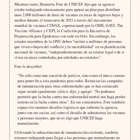
Mientras tanto, Henrietta Fore de UNICEF dijo que su agencia
estaba trabajando intensamente para apoyar un plan para distribuir
unos 2.000 millones de dosis de vacunas en áreas de ingresos bajos y
medios durante el transcurso de 2021 a través del mecanismo
mundial de vacunas COVAX, copatrocinado por la OMS, GAVI- The
Vaccine Alliance y CEPI, la Coalición para la Iniciativa de
Preparación para Epidemias con sede en Oslo. Sin embargo, los
estados miembros de la ONU deben “incluir a millones de personas
que viven o huyen del conflicto y la inestabilidad” en su planificación
nacional de vacunas, “independientemente de su estatus legal o de si
viven en áreas controladas por entidades no estatales”.
Fore lo describió:
“No solo como una cuestión de justicia, sino como el único camino
para poner fin a esta pandemia para todos. Reiniciar las campañas
de inmunización para otras enfermedades que se han estancado
sigue siendo igualmente crítico, dijo, y agregó: “No podemos
permitir que la lucha contra una enfermedad mortal nos haga perder
terreno en la lucha contra otras”. En sus comentarios, Fore también
expuso los enormes desafíos logísticos que enfrenta la agencia,
junto con sus socios, así como el desafío de administrar las vacunas
a personas mayores, que no es algo que UNICEF haga
normalmente.
Utilizando la infraestructura de inmunización existente, también
estamos trabajando para llegar a las personas que normalmente no