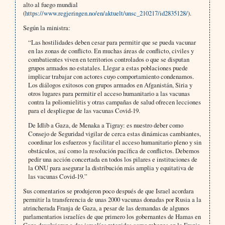
alto al fuego mundial
(
https://www.regjeringen.no/en/aktuelt/unsc_210217/id2835128/
).
Según la ministra:
“Las hostilidades deben cesar para permitir que se pueda vacunar
en las zonas de conflicto. En muchas áreas de conflicto, civiles y
combatientes viven en territorios controlados o que se disputan
grupos armados no estatales. Llegar a estas poblaciones puede
implicar trabajar con actores cuyo comportamiento condenamos.
Los diálogos exitosos con grupos armados en Afganistán, Siria y
otros lugares para permitir el acceso humanitario a las vacunas
contra la poliomielitis y otras campañas de salud ofrecen lecciones
para el despliegue de las vacunas Covid-19.
De Idlib a Gaza, de Menaka a Tigray: es nuestro deber como
Consejo de Seguridad vigilar de cerca estas dinámicas cambiantes,
coordinar los esfuerzos y facilitar el acceso humanitario pleno y sin
obstáculos, así como la resolución pacífica de conflictos. Debemos
pedir una acción concertada en todos los pilares e instituciones de
la ONU para asegurar la distribución más amplia y equitativa de
las vacunas Covid-19.”
Sus comentarios se produjeron poco después de que Israel acordara
permitir la transferencia de unas 2000 vacunas donadas por Rusia a la
atrincherada Franja de Gaza, a pesar de las demandas de algunos
parlamentarios israelíes de que primero los gobernantes de Hamas en
Gaza devolvieran a dos israelíes retenidos como rehenes en la Franja,