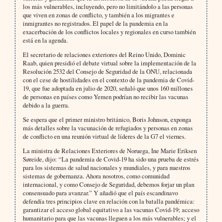
los más vulnerables, incluyendo, pero no limitándolo a las personas
que viven en zonas de conflicto, y también a los migrantes e
inmigrantes no registrados. El papel de la pandemia en la
exacerbación de los conflictos locales y regionales en curso también
está en la agenda.
El secretario de relaciones exteriores del Reino Unido, Dominic
Raab, quien presidió el debate virtual sobre la implementación de la
Resolución 2532 del Consejo de Seguridad de la ONU, relacionada
con el cese de hostilidades en el contexto de la pandemia de Covid-
19, que fue adoptada en julio de 2020, señaló que unos 160 millones
de personas en países como Yemen podrían no recibir las vacunas
debido a la guerra.
Se espera que el primer ministro británico, Boris Johnson, exponga
más detalles sobre la vacunación de refugiados y personas en zonas
de conflicto en una reunión virtual de líderes de la G7 el viernes.
La ministra de Relaciones Exteriores de Noruega, Ine Marie Eriksen
Søreide, dijo: “La pandemia de Covid-19 ha sido una prueba de estrés
para los sistemas de salud nacionales y mundiales, y para nuestros
sistemas de gobernanza. Ahora nosotros, como comunidad
internacional, y como Consejo de Seguridad, debemos forjar un plan
consensuado para avanzar.” Y añadió que el país escandinavo
defendía tres principios clave en relación con la batalla pandémica:
garantizar el acceso global equitativo a las vacunas Covid-19; acceso
humanitario para que las vacunas lleguen a los más vulnerables; y el