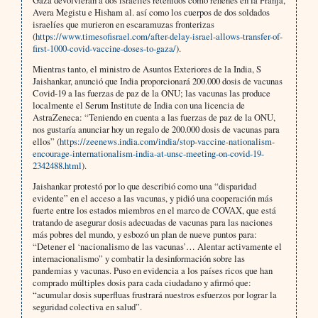
Avera Megistu e Hisham al. así como los cuerpos de dos soldados
israelíes que murieron en escaramuzas fronterizas
(
https://www.timesofisrael.com/after-delay-israel-allows-transfer-of-
first-1000-covid-vaccine-doses-to-gaza/
).
Mientras tanto, el ministro de Asuntos Exteriores de la India, S
Jaishankar, anunció que India proporcionará 200.000 dosis de vacunas
Covid-19 a las fuerzas de paz de la ONU; las vacunas las produce
localmente el Serum Institute de India con una licencia de
AstraZeneca: “Teniendo en cuenta a las fuerzas de paz de la ONU,
nos gustaría anunciar hoy un regalo de 200.000 dosis de vacunas para
ellos” (
https://zeenews.india.com/india/stop-vaccine-nationalism-
encourage-internationalism-india-at-unsc-meeting-on-covid-19-
2342488.html
).
Jaishankar protestó por lo que describió como una “disparidad
evidente” en el acceso a las vacunas, y pidió una cooperación más
fuerte entre los estados miembros en el marco de COVAX, que está
tratando de asegurar dosis adecuadas de vacunas para las naciones
más pobres del mundo, y esbozó un plan de nueve puntos para:
“Detener el ‘nacionalismo de las vacunas’… Alentar activamente el
internacionalismo” y combatir la desinformación sobre las
pandemias y vacunas. Puso en evidencia a los países ricos que han
comprado múltiples dosis para cada ciudadano y afirmó que:
“acumular dosis superfluas frustrará nuestros esfuerzos por lograr la
seguridad colectiva en salud”.