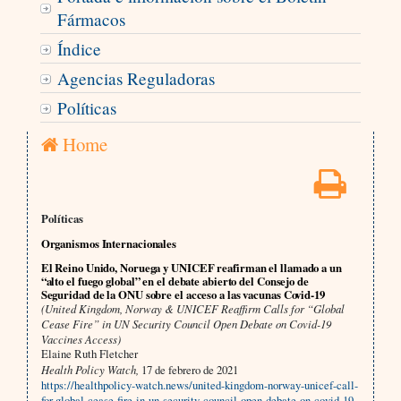
Fármacos
Índice
Agencias Reguladoras
Políticas
Home
Políticas
Organismos Internacionales
El Reino Unido, Noruega y UNICEF reafirman el llamado a un
“alto el fuego global” en el debate abierto del Consejo de
Seguridad de la ONU sobre el acceso a las vacunas Covid-19
(United Kingdom, Norway & UNICEF Reaffirm Calls for “Global
Cease Fire” in UN Security Council Open Debate on Covid-19
Vaccines Access)
Elaine Ruth Fletcher
Health Policy Watch,
17 de febrero de 2021
https://healthpolicy-watch.news/united-kingdom-norway-unicef-call-
for-global-cease-fire-in-un-security-council-open-debate-on-covid-19-