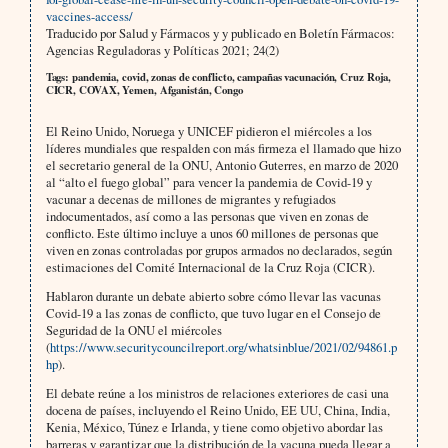
vaccines-access/
Traducido por Salud y Fármacos y y publicado en Boletín Fármacos:
Agencias Reguladoras y Políticas 2021; 24(2)
Tags: pandemia, covid, zonas de conflicto, campañas vacunación, Cruz Roja,
CICR, COVAX, Yemen, Afganistán, Congo
El Reino Unido, Noruega y UNICEF pidieron el miércoles a los
líderes mundiales que respalden con más firmeza el llamado que hizo
el secretario general de la ONU, Antonio Guterres, en marzo de 2020
al “alto el fuego global” para vencer la pandemia de Covid-19 y
vacunar a decenas de millones de migrantes y refugiados
indocumentados, así como a las personas que viven en zonas de
conflicto. Este último incluye a unos 60 millones de personas que
viven en zonas controladas por grupos armados no declarados, según
estimaciones del Comité Internacional de la Cruz Roja (CICR).
Hablaron durante un debate abierto sobre cómo llevar las vacunas
Covid-19 a las zonas de conflicto, que tuvo lugar en el Consejo de
Seguridad de la ONU el miércoles
(
https://www.securitycouncilreport.org/whatsinblue/2021/02/94861.p
hp
).
El debate reúne a los ministros de relaciones exteriores de casi una
docena de países, incluyendo el Reino Unido, EE UU, China, India,
Kenia, México, Túnez e Irlanda, y tiene como objetivo abordar las
barreras y garantizar que la distribución de la vacuna pueda llegar a