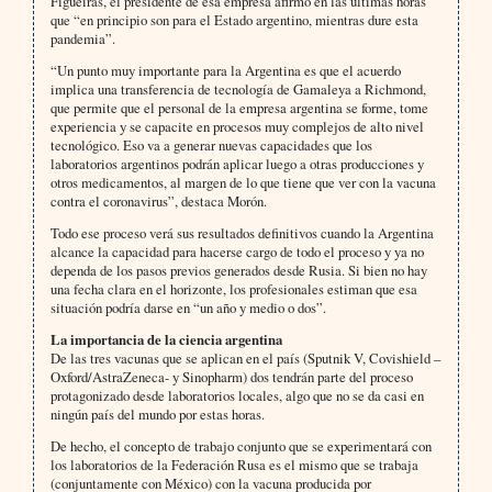
Figueiras, el presidente de esa empresa afirmó en las últimas horas
que “en principio son para el Estado argentino, mientras dure esta
pandemia”.
“Un punto muy importante para la Argentina es que el acuerdo
implica una transferencia de tecnología de Gamaleya a Richmond,
que permite que el personal de la empresa argentina se forme, tome
experiencia y se capacite en procesos muy complejos de alto nivel
tecnológico. Eso va a generar nuevas capacidades que los
laboratorios argentinos podrán aplicar luego a otras producciones y
otros medicamentos, al margen de lo que tiene que ver con la vacuna
contra el coronavirus”, destaca Morón.
Todo ese proceso verá sus resultados definitivos cuando la Argentina
alcance la capacidad para hacerse cargo de todo el proceso y ya no
dependa de los pasos previos generados desde Rusia. Si bien no hay
una fecha clara en el horizonte, los profesionales estiman que esa
situación podría darse en “un año y medio o dos”.
La importancia de la ciencia argentina
De las tres vacunas que se aplican en el país (Sputnik V, Covishield –
Oxford/AstraZeneca- y Sinopharm) dos tendrán parte del proceso
protagonizado desde laboratorios locales, algo que no se da casi en
ningún país del mundo por estas horas.
De hecho, el concepto de trabajo conjunto que se experimentará con
los laboratorios de la Federación Rusa es el mismo que se trabaja
(conjuntamente con México) con la vacuna producida por