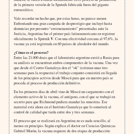
de la primera versión de la Sputnik fabricada fuera del gigante
euroasiático.
Vale recordar un hecho que, por estas horas, no parece menor.
Enfrentando una gran campaña de desprestigio que incluyó hasta
denuncias por presunto “envenenamiento” presentadas ante la
Justicia, Argentina fue el primer país latinoamericano en registrar
oficialmente la Sputnik
V
. Con una efectividad cercana al 97,6%, la
vacuna ya está registrada en 60 países de alrededor del mundo.
¿Cómo es el proceso?
Entre las 21.000 dosis que el laboratorio argentino envió a Rusia para
su análisis se encuentran ambos componentes de la vacuna. Una vez
que desde el Centro Gamaleya den el “ok” (estiman unas tres
semanas para la respuesta) el trabajo conjunto consistirá en llegada
de los principios activos desde Moscú para que en nuestro país se
proceda al proceso de producción definitivo.
En los primeros días de abril vino de Moscú un cargamento con el
elemento activo de la vacuna, el antígeno, con el que se trabajó en
secreto para que Richmond pudiera mandar las muestras. Ese
material está ahora en el Instituto Gamaleya que lo someterá al
control de calidad que tarda entre dos y tres semanas.
El proceso que se realizará en Argentina no es nada sencillo, al
menos en principio. Según explica el doctor en Ciencias Químicas
Gabriel Morón, la vacuna requiere de dos etapas de producción: