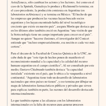
AstraZeneca, sólo cambian los actores y los factores. Así como en el
caso de la Sputnik, Gamaleya lo produce y Richmond lo termina; en
el caso precedente, la producción comienza en Argentina (en
laboratorios mAbxience) y se termina en México. “El hecho de que
las empresas que producen las vacunas hayan buscado socios
argentinos y los hayan encontrado habla del nivel tecnológico
creciente que existe en nuestro país”, asegura Morón que destaca que
en los últimos años también creció en Argentina “una visión de que
la biotecnología tiene un campo importante para crecer en el país”.
Aunque no quiere “hacerse ilusiones, el investigador del Conicet
entiende que “incluso empresarialmente, esa noción es cada vez más
certera”.
Para el decano de la Facultad de Ciencias Química de la UNC, no
cabe duda de que “este tipo de hechos ponen de manifiesto el
reconocimiento mundial a la capacidad y la calidad del recurso
humano argentino en el campo científico”
.
Al ser consultado por este
medio, Gustavo Chiabrando también destaca “la capacidad
instalada” existente en el país, que lo ubica a la vanguardia a nivel
continental. “Argentina tiene todo un desarrollo de laboratorios
nacionales que otros países no tienen”, y eso termina por dibujar un
mapa de laboratorios farmacéuticos públicos y privados que sirven
para explicar, también en parte, las razones del desarrollo destacado
internacionalmente.
Lo que también expone a las alianzas con los laboratorios
internacionales es la falta de recursos para generar procesos