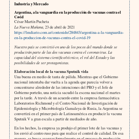
Industria y Mercado
Argentina, a la vanguardia en la producción de vacunas contra el
Covid
César Martín Pucheta
La Nueva Mañana,
23 de abril de 2021
https://lmdiario.com.ar/contenido/284843/argentina-a-la-vanguardia-
en-la-produccion-de-vacunas-contra-el-covid-19
Nuestro país se convirtió en uno de los pocos del mundo donde se
producirán parte de las dos vacunas contra el coronavirus. La
capacidad del sistema científico/técnico, el rol del Estado y las
posibilidades de ser protagonistas.
Elaboración local de la vacuna Sputnik vida
Una buena en medio de tanta de pálida. Mientras que el Gobierno
nacional intentaba dar vuelta a la agenda que parecía volver a
concentrarse alrededor de las intenciones del PRO y el Jefe de
Gobierno porteño, una noticia sacudió la escena nacional el martes
por la tarde. A través de un acuerdo entre la empresa farmacéutica
Laboratorios Richmond y el Centro Nacional de Investigación de
Epidemiología y Microbiología Gamaleya de Rusia, la Argentina se
convertirá en el primer país de Latinoamérica en producir la vacuna
Sputnik V a gran escala a partir de mediados de año.
En los hechos, la empresa ya produjo el primer lote de las vacunas y
los envió al centro ruso para que realice el control de calidad. De esa
manera, se busca avanzar formalmente en el proceso de producción