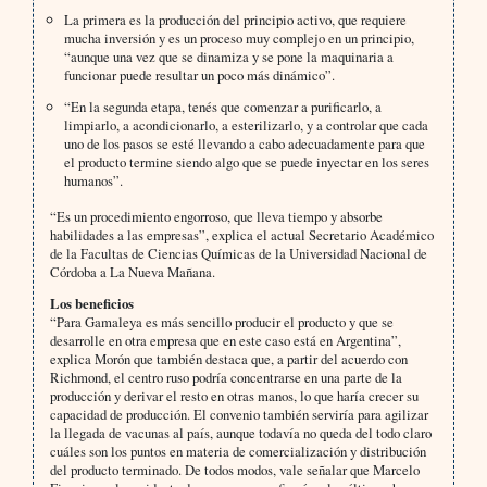
La primera es la producción del principio activo, que requiere
mucha inversión y es un proceso muy complejo en un principio,
“aunque una vez que se dinamiza y se pone la maquinaria a
funcionar puede resultar un poco más dinámico”.
“En la segunda etapa, tenés que comenzar a purificarlo, a
limpiarlo, a acondicionarlo, a esterilizarlo, y a controlar que cada
uno de los pasos se esté llevando a cabo adecuadamente para que
el producto termine siendo algo que se puede inyectar en los seres
humanos”.
“Es un procedimiento engorroso, que lleva tiempo y absorbe
habilidades a las empresas”, explica el actual Secretario Académico
de la Facultas de Ciencias Químicas de la Universidad Nacional de
Córdoba a La Nueva Mañana.
Los beneficios
“Para Gamaleya es más sencillo producir el producto y que se
desarrolle en otra empresa que en este caso está en Argentina”,
explica Morón que también destaca que, a partir del acuerdo con
Richmond, el centro ruso podría concentrarse en una parte de la
producción y derivar el resto en otras manos, lo que haría crecer su
capacidad de producción. El convenio también serviría para agilizar
la llegada de vacunas al país, aunque todavía no queda del todo claro
cuáles son los puntos en materia de comercialización y distribución
del producto terminado. De todos modos, vale señalar que Marcelo