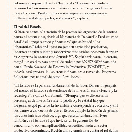
netamente propios, advierte Chiabrando.
“
Lamentablemente no
tenemos las herramientas económicas para ser los generadores de
todo el proceso. Producir una vacuna requiere una inversión de
millones de dólares que hoy no tenemos
”,
explica.
El rol del Estado
Ni bien se conoció la noticia de la producción argentina de la vacuna
contra el coronavirus, desde el Ministerio de Desarrollo Productivo se
detalló el “apoyo técnico y financiero” que se brindó a los
laboratorios Richmond “para mejorar su capacidad productiva,
incorporar equipamiento y modernizar sus instalaciones para fabricar
en Argentina la vacuna rusa Sputnik V”. Según explicaron, la cartera
otorgó “un crédito para capital de trabajo por $29.978.089 financiado
con el Fondo Nacional de Desarrollo Productivo (FONDEP)”, y
todavía está prevista la “asistencia financiera a través del Programa
Soluciona, por un total de otros 13 millones”.
“El Estado es la palanca fundamental de la inversión, en ningún país
del mundo el Estado se desentiende de la inversión en la ciencia y la
tecnología”, explica Chiabrando. “Siempre que se discuten los
porcentajes de inversión entre lo público y lo estatal hay que
preguntarse qué parte de la inversión le corresponde a cada uno, y allí
nos vamos a dar cuenta de que el Estado cumple la función de generar
los conocimientos básicos, algo que resulta fundamental. Pero
también es el Estado el que invierte en la generación de
conocimiento con una aplicabilidad específica hacia un sector
productivo determinado. Recién ahí, se empieza a contar el rol de los