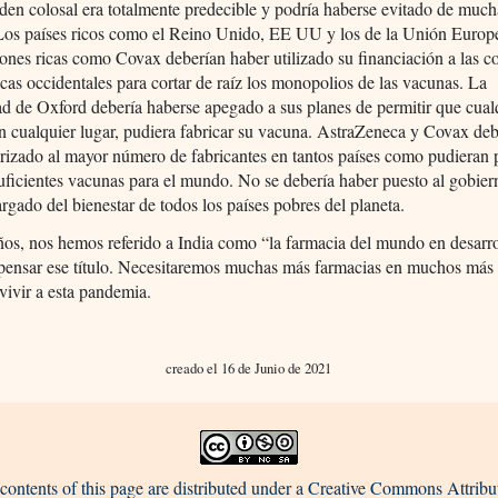
den colosal era totalmente predecible y podría haberse evitado de much
Los países ricos como el Reino Unido, EE UU y los de la Unión Europe
ones ricas como Covax deberían haber utilizado su financiación a las 
cas occidentales para cortar de raíz los monopolios de las vacunas. La
d de Oxford debería haberse apegado a sus planes de permitir que cual
n cualquier lugar, pudiera fabricar su vacuna. AstraZeneca y Covax de
rizado al mayor número de fabricantes en tantos países como pudieran 
uficientes vacunas para el mundo. No se debería haber puesto al gobier
gado del bienestar de todos los países pobres del planeta.
os, nos hemos referido a India como “la farmacia del mundo en desarro
epensar ese título. Necesitaremos muchas más farmacias en muchos más 
vivir a esta pandemia.
creado el 16 de Junio de 2021
contents of this page are distributed under a Creative Commons Attribu