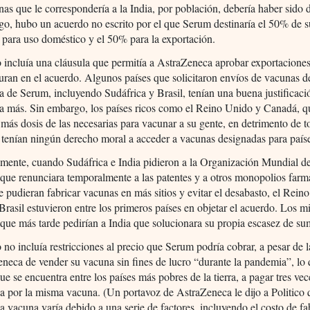
nas que le correspondería a la India, por población, debería haber sido
o, hubo un acuerdo no escrito por el que Serum destinaría el 50% de s
 para uso doméstico y el 50% para la exportación.
 incluía una cláusula que permitía a AstraZeneca aprobar exportaciones
uran en el acuerdo. Algunos países que solicitaron envíos de vacunas d
 de Serum, incluyendo Sudáfrica y Brasil, tenían una buena justificaci
da más. Sin embargo, los países ricos como el Reino Unido y Canadá, q
ás dosis de las necesarias para vacunar a su gente, en detrimento de t
tenían ningún derecho moral a acceder a vacunas designadas para país
mente, cuando Sudáfrica e India pidieron a la Organización Mundial de
que renunciara temporalmente a las patentes y a otros monopolios farm
e pudieran fabricar vacunas en más sitios y evitar el desabasto, el Rein
rasil estuvieron entre los primeros países en objetar el acuerdo. Los 
que más tarde pedirían a India que solucionara su propia escasez de sum
 no incluía restricciones al precio que Serum podría cobrar, a pesar de 
neca de vender su vacuna sin fines de lucro “durante la pandemia”, lo 
e se encuentra entre los países más pobres de la tierra, a pagar tres ve
 por la misma vacuna. (Un portavoz de AstraZeneca le dijo a Politico 
la vacuna varía debido a una serie de factores, incluyendo el costo de fa