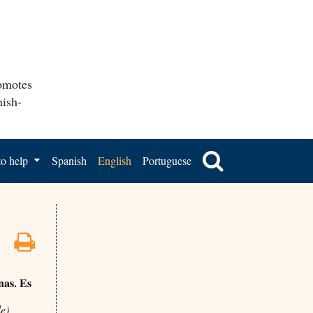
romotes
nish-
o help
Spanish
English
Portuguese
nas. Es
le)