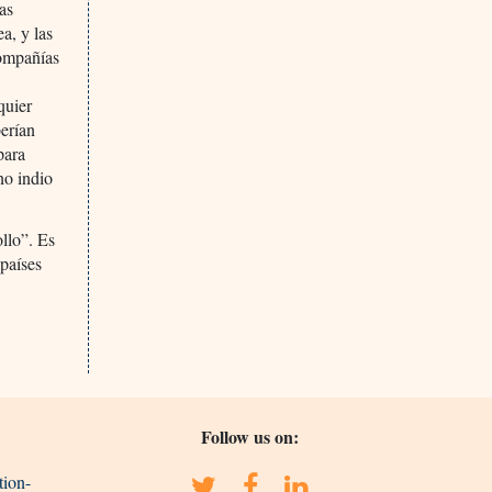
as
a, y las
compañías
quier
berían
para
no indio
llo”. Es
países
Follow us on:
tion-