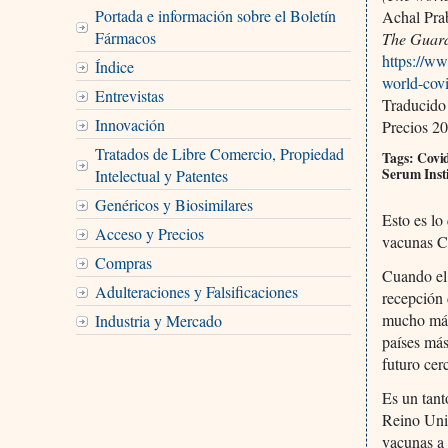
Portada e información sobre el Boletín
Achal Pra
Fármacos
The Guard
https://w
Índice
world-cov
Entrevistas
Traducido
Innovación
Precios 20
Tratados de Libre Comercio, Propiedad
Tags: Covi
Serum Inst
Intelectual y Patentes
Genéricos y Biosimilares
Esto es lo
Acceso y Precios
vacunas Co
Compras
Cuando el
Adulteraciones y Falsificaciones
recepción 
mucho más 
Industria y Mercado
países más
futuro cer
Es un tant
Reino Unid
vacunas a 