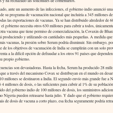
s y ha rechazado las solicitudes de comentarios.
ado, ante un aumento de las infecciones, el gobierno indio anunció una
de su programa de vacunación nacional que incluiría a 345 millones de
odas las exportaciones de vacunas. Ya se han distribuido alrededor de 6
y el gobierno necesita otros 630 millones para cubrir a todos, únicament
otra vacuna que tiene permiso de comercialización, la Covaxin de Bhar
tá produciendo y utilizando en cantidades más pequeñas. A medida que
ás vacunas, la presión sobre Serum podría disminuir. Sin embargo, por
e de los objetivos de vacunación de India se cumplirán con un solo pro
renta a la difícil opción de defraudar a los otros 91 países que dependen
su propio gobierno.
uencias son devastadoras. Hasta la fecha, Serum ha producido 28 mill
 que a través del mecanismo Covax se distribuyan en el mundo en desar
 10 millones se destinaron a India. El segundo envío más grande fue a N
ó 4 millones de dosis, o las suficientes para cubrir al 1% de su població
do del gobierno indio de 100 millones de dosis, los suministros adicion
o Nigeria pueden retrasarse hasta julio. Y dado que el gobierno requie
ás de dosis de vacuna a corto plazo, esa fecha seguramente podría retr