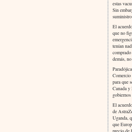
estas vacu
Sin embarg
suministro
El acuerdo
que no fig
emergencia
tenían na
comprado m
demás, no 
Paradójica
Comercio 
para que s
Canada y B
gobiernos 
El acuerdo
de AstraZe
Uganda, qu
que Europa
precio de 