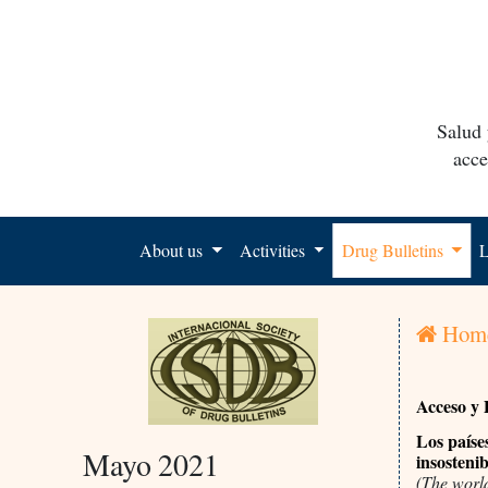
Salud 
acce
About us
Activities
Drug Bulletins
L
Hom
Acceso y 
Los paíse
Mayo 2021
insostenib
(The world