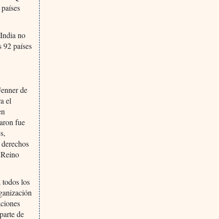
 países
 India no
s 92 países
Jenner de
a el
en
maron fue
s,
s derechos
l Reino
 todos los
rganización
aciones
parte de