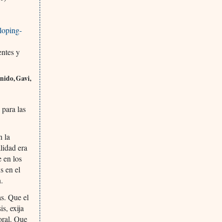
loping-
entes y
nido, Gavi,
 para las
n la
lidad era
 en los
s en el
n.
as. Que el
s, exija
oral. Que