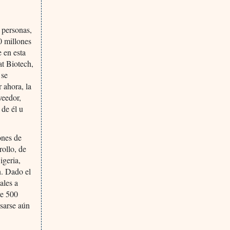
 personas,
0 millones
e en esta
at Biotech,
 se
 ahora, la
veedor,
 de él u
ones de
rollo, de
igeria,
n. Dado el
ales a
re 500
asarse aún