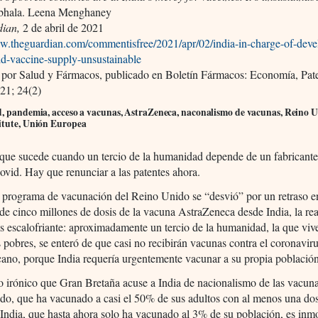
bhala. Leena Menghaney
ian,
2 de abril de 2021
ww.theguardian.com/commentisfree/2021/apr/02/india-in-charge-of-deve
id-vaccine-supply-unsustainable
 por Salud y Fármacos, publicado en Boletín Fármacos: Economía, Pat
21; 24(2)
d, pandemia, acceso a vacunas, AstraZeneca, naconalismo de vacunas, Reino U
itute, Unión Europea
 que sucede cuando un tercio de la humanidad depende de un fabricante
vid. Hay que renunciar a las patentes ahora.
 programa de vacunación del Reino Unido se “desvió” por un retraso e
de cinco millones de dosis de la vacuna AstraZeneca desde India, la rea
escalofriante: aproximadamente un tercio de la humanidad, la que vive
 pobres, se enteró de que casi no recibirán vacunas contra el coronaviru
cano, porque India requería urgentemente vacunar a su propia població
o irónico que Gran Bretaña acuse a India de nacionalismo de las vacun
o, que ha vacunado a casi el 50% de sus adultos con al menos una dosi
India, que hasta ahora solo ha vacunado al 3% de su población, es inm