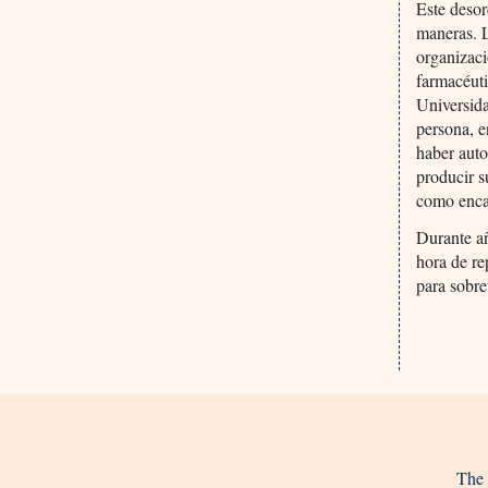
Este desor
maneras. 
organizaci
farmacéuti
Universida
persona, e
haber auto
producir s
como encar
Durante añ
hora de r
para sobre
The 