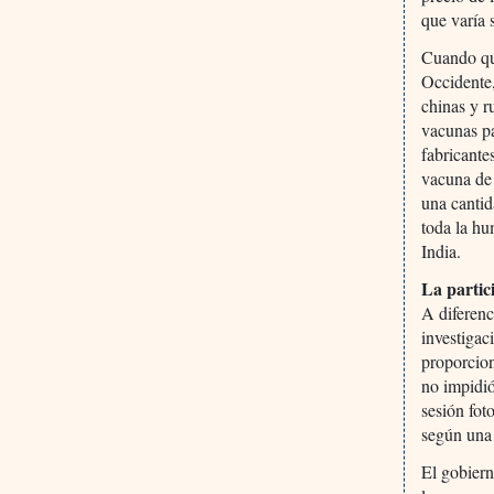
que varía 
Cuando que
Occidente,
chinas y r
vacunas pa
fabricante
vacuna de
una cantid
toda la h
India.
La partic
A diferenc
investigac
proporcion
no impidió
sesión fot
según una 
El gobiern