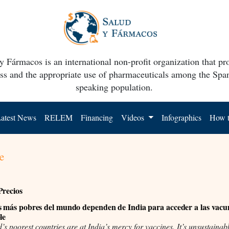
y Fármacos is an international non-profit organization that p
ss and the appropriate use of pharmaceuticals among the Spa
speaking population.
atest News
RELEM
Financing
Videos
Infographics
How t
e
Precios
s más pobres del mundo dependen de India para acceder a las vacu
le
’s poorest countries are at India’s mercy for vaccines. It’s unsustainab