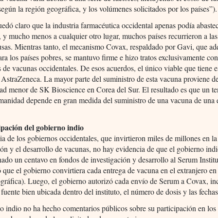
según la región geográfica, y los volúmenes solicitados por los países”).
dó claro que la industria farmacéutica occidental apenas podía abastec
 y mucho menos a cualquier otro lugar, muchos países recurrieron a la
usas. Mientras tanto, el mecanismo Covax, respaldado por Gavi, que ad
ra los países pobres, se mantuvo firme e hizo tratos exclusivamente con
s de vacunas occidentales. De esos acuerdos, el único viable que tiene es
 AstraZeneca. La mayor parte del suministro de esta vacuna proviene 
ad menor de SK Bioscience en Corea del Sur. El resultado es que un te
umanidad depende en gran medida del suministro de una vacuna de una
ipación del gobierno indio
ia de los gobiernos occidentales, que invirtieron miles de millones en la
ión y el desarrollo de vacunas, no hay evidencia de que el gobierno ind
ado un centavo en fondos de investigación y desarrollo al Serum Institu
 que el gobierno convirtiera cada entrega de vacuna en el extranjero en
ográfica). Luego, el gobierno autorizó cada envío de Serum a Covax, in
fuente bien ubicada dentro del instituto, el número de dosis y las fechas
o indio no ha hecho comentarios públicos sobre su participación en los