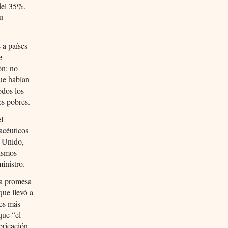
 del 35%.
u
 a países
e
ón: no
ue habían
odos los
es pobres.
l
acéuticos
o Unido,
mismos
inistro.
la promesa
que llevó a
ces más
que “el
bricación,