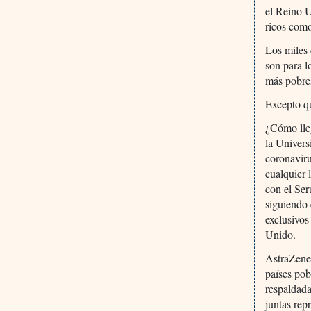
el Reino U
ricos como
Los miles 
son para l
más pobre
Excepto qu
¿Cómo lleg
la Univers
coronaviru
cualquier 
con el Ser
siguiendo 
exclusivos
Unido.
AstraZene
países pob
respaldada
juntas rep