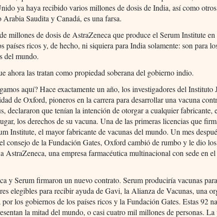
nido ya haya recibido varios millones de dosis de India, así como otros
 Arabia Saudita y Canadá, es una farsa.
de millones de dosis de AstraZeneca que produce el Serum Institute en
os países ricos y, de hecho, ni siquiera para India solamente: son para lo
s del mundo.
e ahora las tratan como propiedad soberana del gobierno indio.
amos aquí? Hace exactamente un año, los investigadores del Instituto 
idad de Oxford, pioneros en la carrera para desarrollar una vacuna contr
s, declararon que tenían la intención de otorgar a cualquier fabricante, 
lugar, los derechos de su vacuna. Una de las primeras licencias que fir
um Institute, el mayor fabricante de vacunas del mundo. Un mes despué
el consejo de la Fundación Gates, Oxford cambió de rumbo y le dio lo
 a AstraZeneca, una empresa farmacéutica multinacional con sede en e
ca y Serum firmaron un nuevo contrato. Serum produciría vacunas para
res elegibles para recibir ayuda de Gavi, la Alianza de Vacunas, una o
 por los gobiernos de los países ricos y la Fundación Gates. Estas 92 n
resentan la mitad del mundo, o casi cuatro mil millones de personas. La 