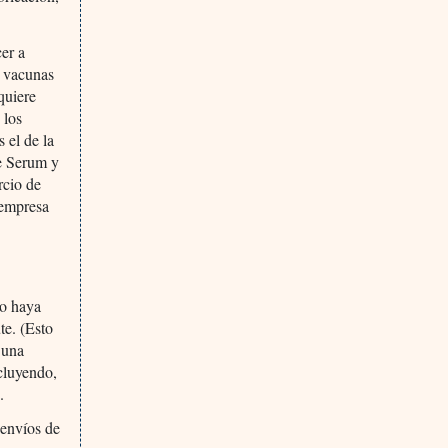
er a
s vacunas
quiere
 los
 el de la
de Serum y
rcio de
 empresa
io haya
te. (Esto
 una
cluyendo,
.
 envíos de