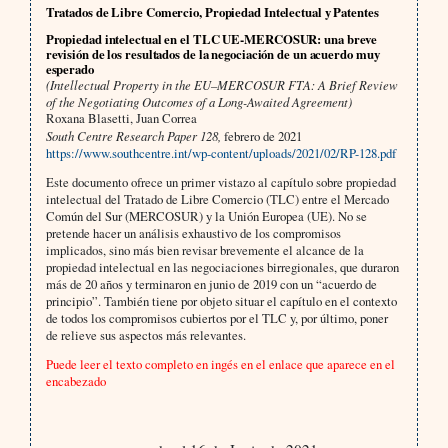
Tratados de Libre Comercio, Propiedad Intelectual y Patentes
Propiedad intelectual en el TLC UE-MERCOSUR: una breve
revisión de los resultados de la negociación de un acuerdo muy
esperado
(Intellectual Property in the EU–MERCOSUR FTA: A Brief Review
of the Negotiating Outcomes of a Long-Awaited Agreement)
Roxana Blasetti, Juan Correa
South Centre Research Paper 128,
febrero de 2021
https://www.southcentre.int/wp-content/uploads/2021/02/RP-128.pdf
Este documento ofrece un primer vistazo al capítulo sobre propiedad
intelectual del Tratado de Libre Comercio (TLC) entre el Mercado
Común del Sur (MERCOSUR) y la Unión Europea (UE). No se
pretende hacer un análisis exhaustivo de los compromisos
implicados, sino más bien revisar brevemente el alcance de la
propiedad intelectual en las negociaciones birregionales, que duraron
más de 20 años y terminaron en junio de 2019 con un “acuerdo de
principio”. También tiene por objeto situar el capítulo en el contexto
de todos los compromisos cubiertos por el TLC y, por último, poner
de relieve sus aspectos más relevantes.
Puede leer el texto completo en ingés en el enlace que aparece en el
encabezado