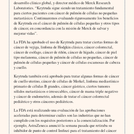
desarrollo clínico global, y director médico de Merck Research
Laboratories. “Keytruda sigue siendo un tratamiento fundamental
para ciertos pacientes con cáncer de pulmón de células no pequeñas
metastásico. Continuaremos evaluando rigurosamente los beneficios
de Keytruda en el cáncer de pulmón de células pequeñas y otros tipos
de cáncer, en concordancia con la misión de Merck de salvar y
mejorar vidas”.
La FDA ha aprobado el uso de Keytruda para tratar ciertas formas de
cáncer de vejiga, linfoma de Hodgkin clásico, cáncer colorrectal,
cáncer de esófago, cáncer de riñón, cáncer de hígado, cáncer de piel
tipo melanoma, cáncer de pulmón de células no pequeñas, cáncer de
pulmón de células pequeñas y cáncer de células escamosas de cabeza
y cuello.
Keytruda también está aprobado para tratar algunas formas de cáncer
de cuello uterino, cáncer de células de Merkel, linfoma mediastínico
primario de células B grandes, cáncer gástrico, ciertos tumores
sólidos metastásicos o irresecables, cáncer de mama triple negativo
y cáncer de endometrio, además de tratar el cáncer colorrectal
pediátrico y otros cánceres pediátricos.
La FDA está realizando una evaluación de las aprobaciones
aceleradas para determinar cuáles son las industrias que no han
cumplido con los requisitos posteriores a la comercialización. Por
ejemplo, AstraZeneca anunció la semana pasada que retiraba su
inhibidor de punto de control Imfinzi para el tratamiento del cáncer