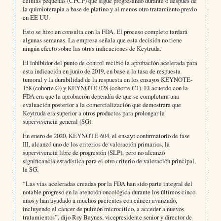
células pequeñas (CPCP) que sigue progresando durante o después de
la quimioterapia a base de platino y al menos otro tratamiento previo
en EE UU.
Esto se hizo en consulta con la FDA. El proceso completo tardará
algunas semanas. La empresa señala que esta decisión no tiene
ningún efecto sobre las otras indicaciones de Keytruda.
El inhibidor del punto de control recibió la aprobación acelerada para
esta indicación en junio de 2019, en base a la tasa de respuesta
tumoral y la durabilidad de la respuesta en los ensayos KEYNOTE-
158 (cohorte G) y KEYNOTE-028 (cohorte C1). El acuerdo con la
FDA era que la aprobación dependía de que se completara una
evaluación posterior a la comercialización que demostrara que
Keytruda era superior a otros productos para prolongar la
supervivencia general (SG).
En enero de 2020, KEYNOTE-604, el ensayo confirmatorio de fase
III, alcanzó uno de los criterios de valoración primarios, la
supervivencia libre de progresión (SLP), pero no alcanzó
significancia estadística para el otro criterio de valoración principal,
la SG.
“Las vías aceleradas creadas por la FDA han sido parte integral del
notable progreso en la atención oncológica durante los últimos cinco
años y han ayudado a muchos pacientes con cáncer avanzado,
incluyendo el cáncer de pulmón microcítico, a acceder a nuevos
tratamientos”, dijo Roy Baynes, vicepresidente senior y director de