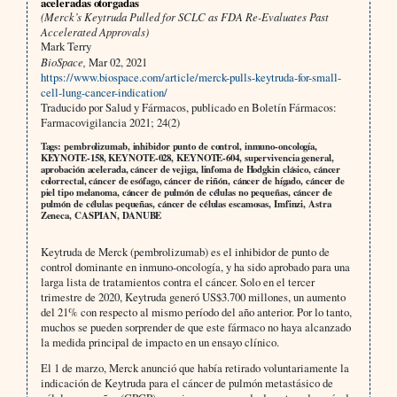
aceleradas otorgadas
(Merck’s Keytruda Pulled for SCLC as FDA Re-Evaluates Past
Accelerated Approvals)
Mark Terry
BioSpace,
Mar 02, 2021
https://www.biospace.com/article/merck-pulls-keytruda-for-small-
cell-lung-cancer-indication/
Traducido por Salud y Fármacos, publicado en Boletín Fármacos:
Farmacovigilancia 2021; 24(2)
Tags: pembrolizumab, inhibidor punto de control, inmuno-oncología,
KEYNOTE-158, KEYNOTE-028, KEYNOTE-604, supervivencia general,
aprobación acelerada, cáncer de vejiga, linfoma de Hodgkin clásico, cáncer
colorrectal, cáncer de esófago, cáncer de riñón, cáncer de hígado, cáncer de
piel tipo melanoma, cáncer de pulmón de células no pequeñas, cáncer de
pulmón de células pequeñas, cáncer de células escamosas, Imfinzi, Astra
Zeneca, CASPIAN, DANUBE
Keytruda de Merck (pembrolizumab) es el inhibidor de punto de
control dominante en inmuno-oncología, y ha sido aprobado para una
larga lista de tratamientos contra el cáncer. Solo en el tercer
trimestre de 2020, Keytruda generó US$3.700 millones, un aumento
del 21% con respecto al mismo período del año anterior. Por lo tanto,
muchos se pueden sorprender de que este fármaco no haya alcanzado
la medida principal de impacto en un ensayo clínico.
El 1 de marzo, Merck anunció que había retirado voluntariamente la
indicación de Keytruda para el cáncer de pulmón metastásico de