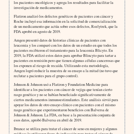
los pacientes oncológicos y agrega los resultados para facilitar la
investigación de medicamentos.
Flatiron analizó los defectos genéticos de pacientes con cáncer y
Roche incluyó esa información en la solicitud de comercialización
de un medicamento que actúa sobre esos defectos, Rozlytrek, que la
FDA aprobó en agosto de 2019.
Amgen presentó datos de historias clínicas de pacientes con
leucemia y los comparó con los datos de un estudio en que todos los
pacientes recibieron el tratamiento para la leucemia Blicyto. En
2019, la FDA utilizó estos datos para aprobar Blincyto para tartar a
pacientes en remisión pero que tienen algunas células cancerosas que
los exponen al riesgo de recaída. Utilizando esta metodología,
Amgen logró reducir la muestra de su ensayo a la mitad (no tuvo que
reclutar a pacientes para el grupo control).
Johnson & Johnson usó a Flatiron y Foundation Medicine para
identificar a los pacientes con cáncer de vejiga que tenían cierto
rasgo genético y no se habían beneficiado significativamente de
ciertos medicamentos inmunoestimulantes. Este análisis sirvió para
apoyar los datos de otro ensayo clínico con pacientes con el mismo
rasgo genético que experimentaron beneficios con Balversa de
Johnson & Johnson. La FDA, en base a la presentación conjunta de
esos datos, aprobó Balversa en abril de 2019.
Ibrance se utiliza para tratar el cáncer de seno en mujeres y algunos
médicos lo utilizaron fuera de indicación para tratar el cáncer de