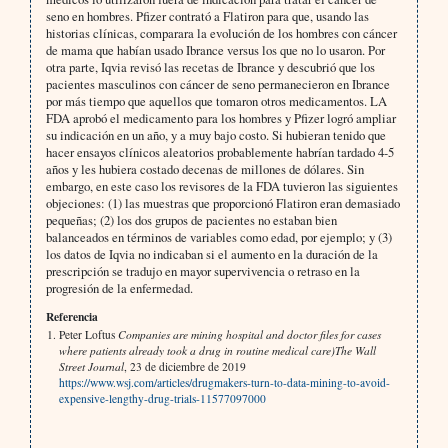
seno en hombres. Pfizer contrató a Flatiron para que, usando las
historias clínicas, comparara la evolución de los hombres con cáncer
de mama que habían usado Ibrance versus los que no lo usaron. Por
otra parte, Iqvia revisó las recetas de Ibrance y descubrió que los
pacientes masculinos con cáncer de seno permanecieron en Ibrance
por más tiempo que aquellos que tomaron otros medicamentos. LA
FDA aprobó el medicamento para los hombres y Pfizer logró ampliar
su indicación en un año, y a muy bajo costo. Si hubieran tenido que
hacer ensayos clínicos aleatorios probablemente habrían tardado 4-5
años y les hubiera costado decenas de millones de dólares. Sin
embargo, en este caso los revisores de la FDA tuvieron las siguientes
objeciones: (1) las muestras que proporcionó Flatiron eran demasiado
pequeñas; (2) los dos grupos de pacientes no estaban bien
balanceados en términos de variables como edad, por ejemplo; y (3)
los datos de Iqvia no indicaban si el aumento en la duración de la
prescripción se tradujo en mayor supervivencia o retraso en la
progresión de la enfermedad.
Referencia
Peter Loftus
Companies are mining hospital and doctor files for cases
where patients already took a drug in routine medical care)
The Wall
Street Journal
, 23 de diciembre de 2019
https://www.wsj.com/articles/drugmakers-turn-to-data-mining-to-avoid-
expensive-lengthy-drug-trials-11577097000