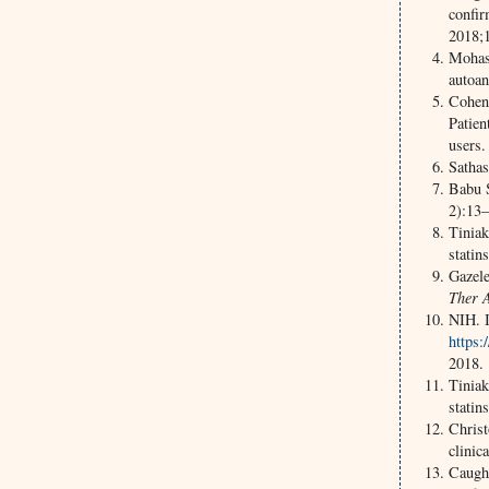
confir
2018;
Mohas
autoan
Cohen 
Patien
users
Sathas
Babu S
2):13–
Tiniak
statin
Gazele
Ther 
NIH. I
https:
2018.
Tiniak
statin
Christ
clinic
Caughe