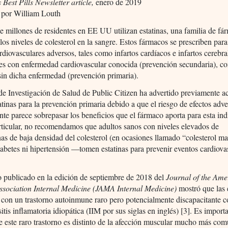
 Best Pills Newsletter article,
enero de 2019
 por William Louth
 millones de residentes en EE UU utilizan estatinas, una familia de fá
 los niveles de colesterol en la sangre. Estos fármacos se prescriben para
rdiovasculares adversos, tales como infartos cardíacos e infartos cerebra
tes con enfermedad cardiovascular conocida (prevención secundaria), c
sin dicha enfermedad (prevención primaria).
e Investigación de Salud de Public Citizen ha advertido previamente a
atinas para la prevención primaria debido a que el riesgo de efectos adv
te parece sobrepasar los beneficios que el fármaco aporta para esta in
rticular, no recomendamos que adultos sanos con niveles elevados de
nas de baja densidad del colesterol (en ocasiones llamado “colesterol 
iabetes ni hipertensión —tomen estatinas para prevenir eventos cardiova
 publicado en la edición de septiembre de 2018 del
Journal of the Ame
ssociation Internal Medicine (JAMA Internal Medicine)
mostró que las 
 con un trastorno autoinmune raro pero potencialmente discapacitante 
tis inflamatoria idiopática (IIM por sus siglas en inglés) [3]. Es import
e este raro trastorno es distinto de la afección muscular mucho más co