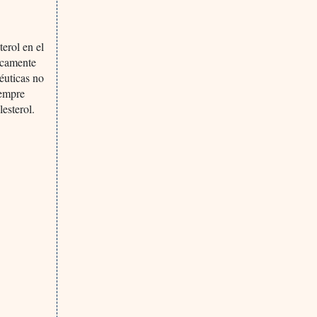
erol en el
icamente
éuticas no
iempre
lesterol.