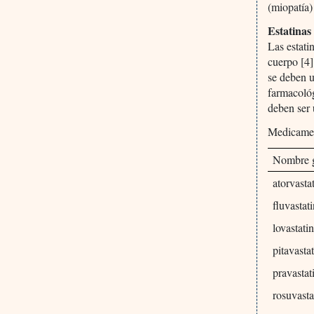
(miopatía)
Estatinas
Las estati
cuerpo [4]
se deben u
farmacológ
deben ser 
Medicamen
Nombre 
atorvasta
fluvastat
lovastati
pitavasta
pravastat
rosuvast