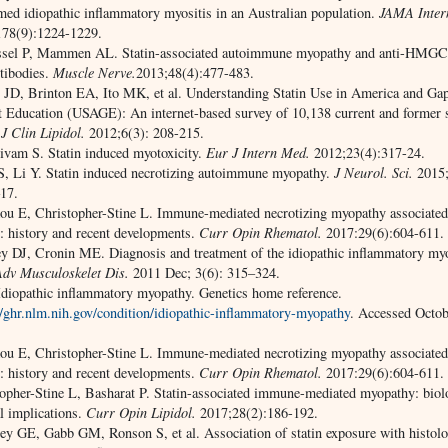
med idiopathic inflammatory myositis in an Australian population.
JAMA Inter
178(9):1224-1229.
sel P, Mammen AL. Statin-associated autoimmune myopathy and anti-HMG
tibodies.
Muscle Nerve.
2013;48(4):477-483.
JD, Brinton EA, Ito MK, et al. Understanding Statin Use in America and Gap
t Education (USAGE): An internet-based survey of 10,138 current and former s
.
J Clin Lipidol.
2012;6(3): 208-215.
ivam S. Statin induced myotoxicity.
Eur J Intern Med.
2012;23(4):317-24.
, Li Y. Statin induced necrotizing autoimmune myopathy.
J Neurol. Sci.
2015;
17.
ou E, Christopher-Stine L. Immune-mediated necrotizing myopathy associated
s: history and recent developments.
Curr Opin Rhematol.
2017:29(6):604-611.
y DJ, Cronin ME. Diagnosis and treatment of the idiopathic inflammatory my
Adv Musculoskelet Dis.
2011 Dec; 3(6): 315–324.
diopathic inflammatory myopathy. Genetics home reference.
//ghr.nlm.nih.gov/condition/idiopathic-inflammatory-myopathy
. Accessed Octob
ou E, Christopher-Stine L. Immune-mediated necrotizing myopathy associated
s: history and recent developments.
Curr Opin Rhematol.
2017:29(6):604-611.
opher-Stine L, Basharat P. Statin-associated immune-mediated myopathy: bio
al implications.
Curr Opin Lipidol.
2017;28(2):186-192.
y GE, Gabb GM, Ronson S, et al. Association of statin exposure with histolo