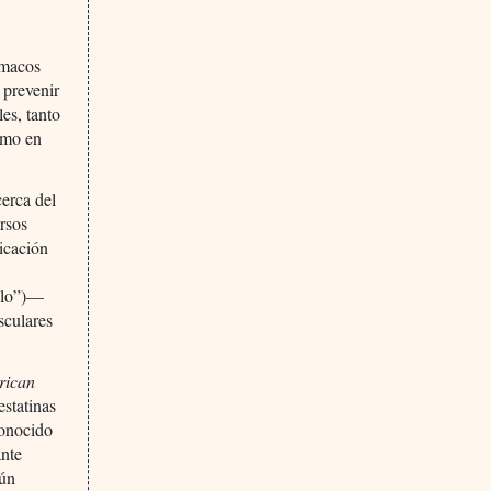
rmacos
 prevenir
les, tanto
omo en
cerca del
ersos
dicación
malo”)—
sculares
rican
estatinas
conocido
ante
mún