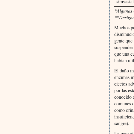
simvastat
*Algunas 
**Designa
Muchos pac
disminuci
gente que 
suspender 
que una cu
habían uti
El daño mu
enzimas mu
efectos ad
por las es
conocido 
comunes de
como orina
insuficien
sangre).
La mayoría