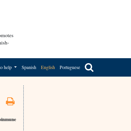
romotes
nish-
o help
Spanish
English
Portuguese
toinmune