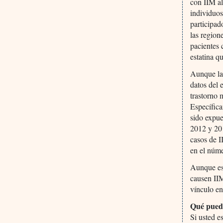
con IIM al
individuos
participad
las region
pacientes 
estatina q
Aunque la 
datos del 
trastorno 
Específic
sido expue
2012 y 201
casos de I
en el núme
Aunque est
causen IIM
vínculo ent
Qué pued
Si usted e