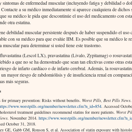
y síntomas de enfermedad muscular (incluyendo fatiga y debilidad o do
 Contacte a su médico inmediatamente si aparece cualquiera de dichos 
que su médico le pida que descontinúe el uso del medicamento con esta
nde otra estatina.
iene debilidad muscular persistente después de haber suspendido el uso 
hable con su médico para que evalúe IIM. Es posible que su médico le 
a muscular para determinar si usted tiene este trastorno.
 fluvastatina (Lescol LX), pravastatina (Livalo, Zypitamag) o rosuvastat
debido a que no se ha demostrado que sean tan efectivas como otras esta
 riesgo de infarto cardíaco o de infarto cerebral. Además, la rosuvastatin
 un mayor riesgo de rabdomiólisis y de insuficiencia renal en comparac
inas más seguras.
s
s for primary prevention: Risks without benefits.
Worst Pills, Best Pills News
https://www.worstpills.org/member/newsletter.cfm?n_id=854
. Accessed Octobe
olesterol treatment guidelines recommend statins for more patients.
Worst Pil
News.
November 2014.
https://www.worstpills.org/member/newsletter.cfm?n_
sed October 31, 2018.
y GE, Gabb GM, Ronson S, et al. Association of statin exposure with histolo