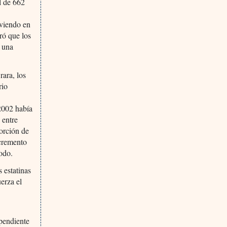
l de 662
iviendo en
tró que los
o una
rara, los
rio
2002 había
 entre
porción de
ncremento
íodo.
 estatinas
erza el
 pendiente