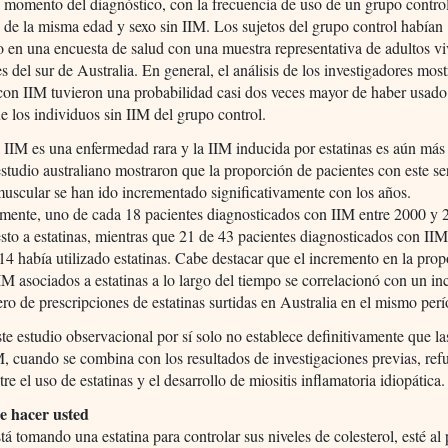
 momento del diagnóstico, con la frecuencia de uso de un grupo contro
 de la misma edad y sexo sin IIM. Los sujetos del grupo control habían
o en una encuesta de salud con una muestra representativa de adultos v
es del sur de Australia. En general, el análisis de los investigadores mos
con IIM tuvieron una probabilidad casi dos veces mayor de haber usad
ue los individuos sin IIM del grupo control.
IIM es una enfermedad rara y la IIM inducida por estatinas es aún más 
estudio australiano mostraron que la proporción de pacientes con este se
muscular se han ido incrementado significativamente con los años.
amente, uno de cada 18 pacientes diagnosticados con IIM entre 2000 y 
sto a estatinas, mientras que 21 de 43 pacientes diagnosticados con IIM
4 había utilizado estatinas. Cabe destacar que el incremento en la pro
IM asociados a estatinas a lo largo del tiempo se correlacionó con un i
ro de prescripciones de estatinas surtidas en Australia en el mismo per
e estudio observacional por sí solo no establece definitivamente que las
, cuando se combina con los resultados de investigaciones previas, refu
re el uso de estatinas y el desarrollo de miositis inflamatoria idiopática.
e hacer usted
stá tomando una estatina para controlar sus niveles de colesterol, esté al