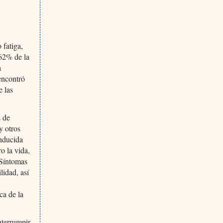
 fatiga,
 62% de la
a
encontró
e las
s de
y otros
inducida
o la vida,
 Síntomas
lidad, así
ca de la
nterrumpir