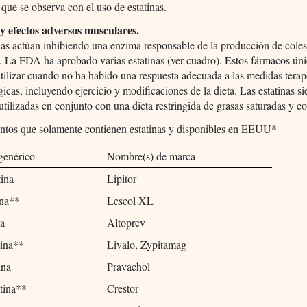
 que se observa con el uso de estatinas.
 y efectos adversos musculares.
nas actúan inhibiendo una enzima responsable de la producción de colest
. La FDA ha aprobado varias estatinas (ver cuadro). Estos fármacos ún
tilizar cuando no ha habido una respuesta adecuada a las medidas terap
icas, incluyendo ejercicio y modificaciones de la dieta. Las estatinas s
utilizadas en conjunto con una dieta restringida de grasas saturadas y co
tos que solamente contienen estatinas y disponibles en EEUU*
genérico
Nombre(s) de marca
tina
Lipitor
ina**
Lescol XL
na
Altoprev
tina**
Livalo, Zypitamag
ina
Pravachol
atina**
Crestor