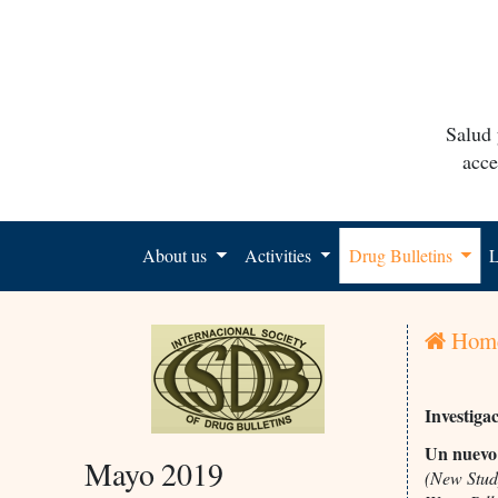
Salud 
acce
About us
Activities
Drug Bulletins
L
Hom
Investiga
Un nuevo 
Mayo 2019
(New Stud