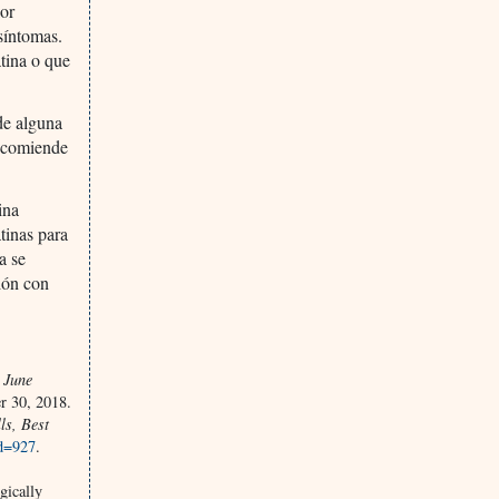
lor
síntomas.
tina o que
de alguna
recomiende
ina
tinas para
a se
ión con
. June
r 30, 2018.
ls, Best
id=927
.
gically