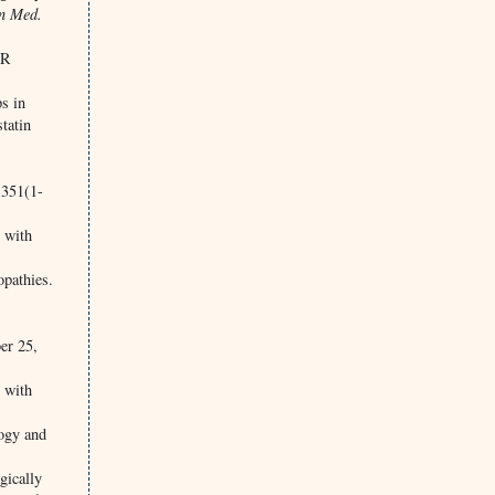
n Med.
CR
s in
tatin
351(1-
 with
opathies.
er 25,
 with
logy and
gically