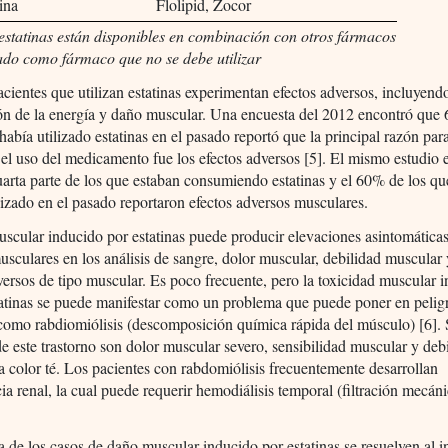
ina
Flolipid, Zocor
estatinas están disponibles en combinación con otros fármacos
do como fármaco que no se debe utilizar
ientes que utilizan estatinas experimentan efectos adversos, incluyendo
ón de la energía y daño muscular. Una encuesta del 2012 encontró que
había utilizado estatinas en el pasado reportó que la principal razón par
el uso del medicamento fue los efectos adversos [5]. El mismo estudio 
arta parte de los que estaban consumiendo estatinas y el 60% de los qu
lizado en el pasado reportaron efectos adversos musculares.
scular inducido por estatinas puede producir elevaciones asintomática
sculares en los análisis de sangre, dolor muscular, debilidad muscular 
versos de tipo muscular. Es poco frecuente, pero la toxicidad muscular 
tatinas se puede manifestar como un problema que puede poner en peligr
como rabdiomiólisis (descomposición química rápida del músculo) [6].
 este trastorno son dolor muscular severo, sensibilidad muscular y debi
 color té. Los pacientes con rabdomiólisis frecuentemente desarrollan
cia renal, la cual puede requerir hemodiálisis temporal (filtración mecáni
 de los casos de daño muscular inducido por estatinas se resuelven al i