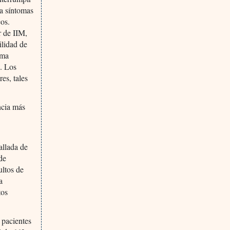
a síntomas
cos.
r de IIM,
ilidad de
ema
]. Los
es, tales
ncia más
allada de
 de
ultos de
a
tos
 pacientes