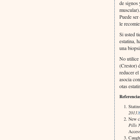
de signos 
muscular).
Puede ser 
le recomie
Si usted t
estatina, 
una biopsi
No utilice
(Crestor) 
reducer el
asocia con
otas estat
Referencia
Statin
2013.
New ch
Pills 
Acces
Caughe