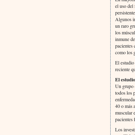
el uso de
persistent
Algunos in
un raro gr
los múscul
inmune de 
pacientes 
como los g
El estudi
reciente q
El estud
Un grupo d
todos los 
enfermedad
40 o más a
muscular 
pacientes 
Los invest