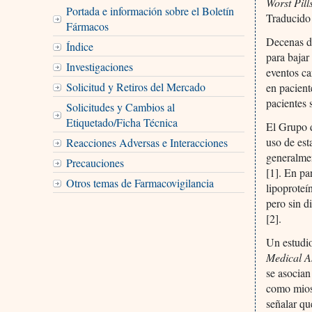
Worst Pills
Portada e información sobre el Boletín
Traducido
Fármacos
Decenas de
Índice
para bajar
Investigaciones
eventos ca
Solicitud y Retiros del Mercado
en pacien
pacientes 
Solicitudes y Cambios al
Etiquetado/Ficha Técnica
El Grupo d
uso de est
Reacciones Adversas e Interacciones
generalmen
Precauciones
[1]. En pa
Otros temas de Farmacovigilancia
lipoproteí
pero sin d
[2].
Un estudio
Medical A
se asocian
como miosi
señalar qu