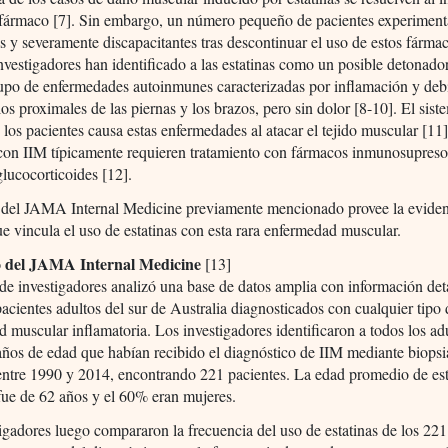
l fármaco [7]. Sin embargo, un número pequeño de pacientes experiment
es y severamente discapacitantes tras descontinuar el uso de estos fárma
vestigadores han identificado a las estatinas como un posible detonado
upo de enfermedades autoinmunes caracterizadas por inflamación y deb
os proximales de las piernas y los brazos, pero sin dolor [8-10]. El sist
los pacientes causa estas enfermedades al atacar el tejido muscular [11
con IIM típicamente requieren tratamiento con fármacos inmunosupresor
lucocorticoides [12].
o del JAMA Internal Medicine previamente mencionado provee la evide
ue vincula el uso de estatinas con esta rara enfermedad muscular.
io del JAMA Internal Medicine
[13]
e investigadores analizó una base de datos amplia con información det
pacientes adultos del sur de Australia diagnosticados con cualquier tipo
 muscular inflamatoria. Los investigadores identificaron a todos los ad
ños de edad que habían recibido el diagnóstico de IIM mediante biopsi
entre 1990 y 2014, encontrando 221 pacientes. La edad promedio de es
fue de 62 años y el 60% eran mujeres.
igadores luego compararon la frecuencia del uso de estatinas de los 221