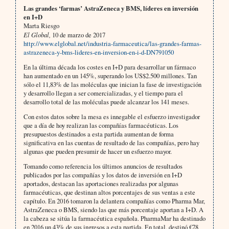
Las grandes ‘farmas’ AstraZeneca y BMS, líderes en inversión
en I+D
Marta Riesgo
El Global,
10 de marzo de 2017
http://www.elglobal.net/industria-farmaceutica/las-grandes-farmas-
astrazeneca-y-bms-lideres-en-inversion-en-i-d-DN791050
En la última década los costes en I+D para desarrollar un fármaco
han aumentado en un 145%, superando los US$2.500 millones. Tan
sólo el 11,83% de las moléculas que inician la fase de investigación
y desarrollo llegan a ser comercializadas, y el tiempo para el
desarrollo total de las moléculas puede alcanzar los 141 meses.
Con estos datos sobre la mesa es innegable el esfuerzo investigador
que a día de hoy realizan las compañías farmacéuticas. Los
presupuestos destinados a esta partida aumentan de forma
significativa en las cuentas de resultado de las compañías, pero hay
algunas que pueden presumir de hacer un esfuerzo mayor.
Tomando como referencia los últimos anuncios de resultados
publicados por las compañías y los datos de inversión en I+D
aportados, destacan las aportaciones realizadas por algunas
farmacéuticas, que destinan altos porcentajes de sus ventas a este
capítulo. En 2016 tomaron la delantera compañías como Pharma Mar,
AstraZeneca o BMS, siendo las que más porcentaje aportan a I+D. A
la cabeza se sitúa la farmacéutica española. PharmaMar ha destinado
en 2016 un 43% de sus ingresos a esta partida. En total, destinó €78