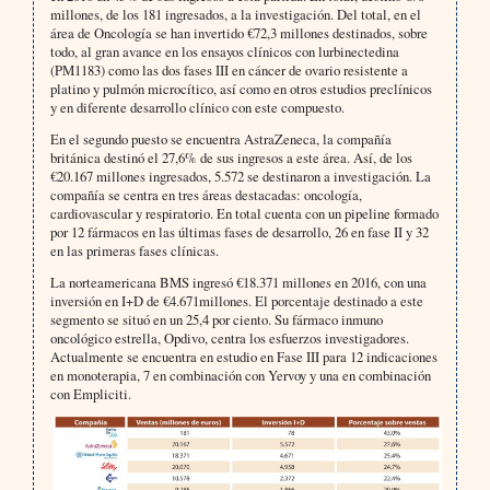
millones, de los 181 ingresados, a la investigación. Del total, en el
área de Oncología se han invertido €72,3 millones destinados, sobre
todo, al gran avance en los ensayos clínicos con lurbinectedina
(PM1183) como las dos fases III en cáncer de ovario resistente a
platino y pulmón microcítico, así como en otros estudios preclínicos
y en diferente desarrollo clínico con este compuesto.
En el segundo puesto se encuentra AstraZeneca, la compañía
británica destinó el 27,6% de sus ingresos a este área. Así, de los
€20.167 millones ingresados, 5.572 se destinaron a investigación. La
compañía se centra en tres áreas destacadas: oncología,
cardiovascular y respiratorio. En total cuenta con un pipeline formado
por 12 fármacos en las últimas fases de desarrollo, 26 en fase II y 32
en las primeras fases clínicas.
La norteamericana BMS ingresó €18.371 millones en 2016, con una
inversión en I+D de €4.671millones. El porcentaje destinado a este
segmento se situó en un 25,4 por ciento. Su fármaco inmuno
oncológico estrella, Opdivo, centra los esfuerzos investigadores.
Actualmente se encuentra en estudio en Fase III para 12 indicaciones
en monoterapia, 7 en combinación con Yervoy y una en combinación
con Empliciti.