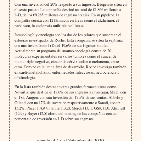
Con una inversión del 20% respecto a sus ingresos, Biogen se sitúa en
el sexto puesto. La compañía destinó un total de €1.866 millones a
I+D, de los €9.285 millones de ingresos totales. En su pipeline, la
compañía cuenta con 12 fármacos en áreas como el alzheimer, el
parkinson, la esclerosis múltiple o el lupus.
Inmunología y oncología son los dos de los pilares que sustentan el
esfuerzo investigador de Roche. Esta compañía se sitúa la séptima,
con una inversión en I+D del 19,6% de sus ingresos totales.
Actualmente su programa de inmuno oncología consta de 20
moléculas experimentales en varios tumores como el cáncer de
mama triple negativo, cáncer de cérvix, colon o melanoma, entre
otros. Pero no es la única área de desarrollo, Roche investiga también
en cardiometabolismo, enfermedades infecciosas, neurociencia u
oftalmología.
En la lista también destacan otras grandes farmacéuticas como
Novartis, que destina el 18,6% de sus ingresos a investigar, MSD, con
el 185, Amgen, con una inversión del 17,5% de sus ventas, Abbvie y
Gilead, con un 17% de inversión respectivamente o Sanofi, con un
15,2%, Pfizer (14,9%), Shire (13,2), Merck (13,1), GSK (13), Almirall
(12,9) y Bayer (12,5) cierran el ranking de las compañías con un
porcentaje de inversión en I+D sobre sus ingresos.
creado el 4 de Diciembre de 2020