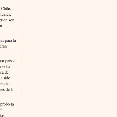
 Chile,
nuales,
rior, son
en
es para la
odrán
por países
 se ha
ica de
ha sido
boracion
nes de la
aprobó la
el
ios