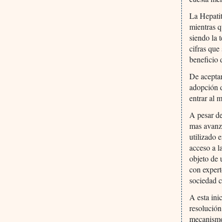
La Hepatit
mientras q
siendo la 
cifras que
beneficio 
De aceptar
adopción d
entrar al 
A pesar de
mas avanz
utilizado 
acceso a l
objeto de 
con expert
sociedad c
A esta ini
resolución
mecanismo 