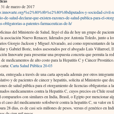
icas
31 de marzo de 2017
w.innovarte.org/%e2%80%8b%e2%80%8bdiputados-y-sociedad-civil-re
rio-de-salud-declarar-que-existen-razones-de-salud-publica-para-el-otor
as-obligatorias-a-patentes-farmaceuticas-de-h/
oficinas del Ministerio de Salud, llegó el día de hoy un grupo de pacien
la asociación Nuevo Renacer, liderados por Antonia Toledo, junto a lo
rios Giorgio Jackson y Miguel Alvarado, así como representantes de l
lar y Gabriel Boric, todos asesorados por el abogado Luis Villarroel, D
ción Innovarte para presentar una propuesta concreta que permita la re
s de medicamentos de alto costo para la Hepatitis C y Cáncer Prostático
 carta:
Carta Salud Pública 20-03
ta, entregada a través de una carta apoyada además por otros integrante
slativo y de pacientes de cáncer y hepatitis, solicita al Ministerio que de
zones de salud pública para el otorgamiento de licencias obligatorias a l
nados medicamentos contra la Hepatitis C, cuyos precios en Chile resu
l compararlos con similares en India, Brasil, o Egipto por mencionar al
 el caso del medicamento sofosbuvir contra la hepatitis C, su valor en 
para 28 días, es de casi seis millones de pesos, versus el genérico en Ind
os de cien mil pesos.