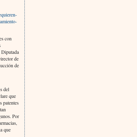
quieren-
gamiento-
tes con
s
a Diputada
irector de
ducción de
.
s del
clare que
as patentes
ltan
gunos. Por
farmacias,
ia que