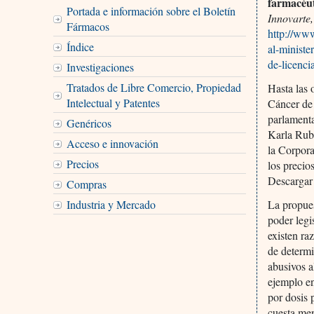
farmacéut
Portada e información sobre el Boletín
Innovarte,
Fármacos
http://ww
Índice
al-ministe
de-licenci
Investigaciones
Tratados de Libre Comercio, Propiedad
Hasta las 
Intelectual y Patentes
Cáncer de 
parlamenta
Genéricos
Karla Rubi
Acceso e innovación
la Corpora
Precios
los precio
Descargar
Compras
Industria y Mercado
La propues
poder legi
existen ra
de determi
abusivos a
ejemplo en
por dosis 
cuesta men