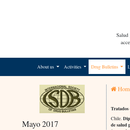
Salud 
acce
About us
Activities
Drug Bulletins
L
Hom
Tratados 
Dip
Chile.
Mayo 2017
de salud 