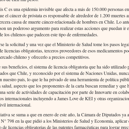
is C es una epidemia invisible que afecta a más de 150.000 personas en
ue el cáncer de próstata es responsable de alrededor de 1.200 muertes a
tercera causa de muerte cáncer-relacionada de hombres en Chile. Lo ante
 son un poderoso argumento para realizar estas acciones que puedan ir 
de los chilenos que padecen este tipo de enfermedades.
se la solicitud y una vez que el Ministerio de Salud tome los pasos legal
e licencias obligatorias, terceros proveedores de esos medicamentos p
mercado chileno y ofrecerlo a precios competitivos.
 sus beneficios, el sistema de licencia obligatoria que ha sido utilizado 
ados que Chile, y reconocido por el sistema de Naciones Unidas, nunca
en nuestro país, lo que le ha privado de una herramienta de política públ
a salud, aspecto que los proponentes de la carta buscan remediar y que 
una serie de actividades de capacitación por parte de Innovarte en cola
os internacionales incluyendo a James Love de KEI y otras organizacio
ivil internacional.
ciativa se suma a que en enero de este año, la Cámara de Diputados ya 
 N° 798 en la que pidió a los Ministerios de Salud y Economía, aplicar 
de licencias obligatorias de las patentes farmacéuticas para lograr prec