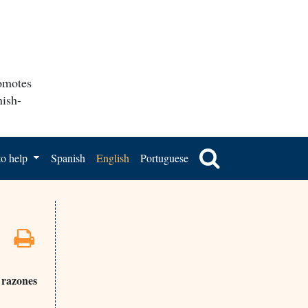
romotes
nish-
o help
Spanish
English
Portuguese
 razones