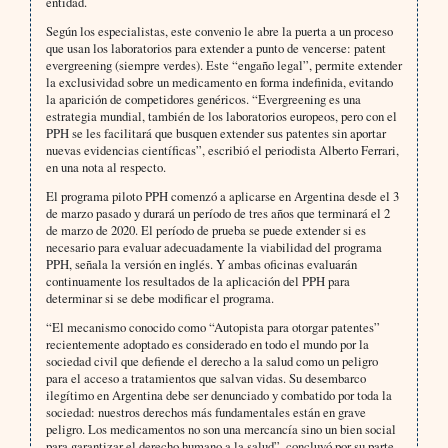
entidad.
Según los especialistas, este convenio le abre la puerta a un proceso
que usan los laboratorios para extender a punto de vencerse: patent
evergreening (siempre verdes). Este “engaño legal”, permite extender
la exclusividad sobre un medicamento en forma indefinida, evitando
la aparición de competidores genéricos. “Evergreening es una
estrategia mundial, también de los laboratorios europeos, pero con el
PPH se les facilitará que busquen extender sus patentes sin aportar
nuevas evidencias científicas”, escribió el periodista Alberto Ferrari,
en una nota al respecto.
El programa piloto PPH comenzó a aplicarse en Argentina desde el 3
de marzo pasado y durará un período de tres años que terminará el 2
de marzo de 2020. El período de prueba se puede extender si es
necesario para evaluar adecuadamente la viabilidad del programa
PPH, señala la versión en inglés. Y ambas oficinas evaluarán
continuamente los resultados de la aplicación del PPH para
determinar si se debe modificar el programa.
“El mecanismo conocido como “Autopista para otorgar patentes”
recientemente adoptado es considerado en todo el mundo por la
sociedad civil que defiende el derecho a la salud como un peligro
para el acceso a tratamientos que salvan vidas. Su desembarco
ilegítimo en Argentina debe ser denunciado y combatido por toda la
sociedad: nuestros derechos más fundamentales están en grave
peligro. Los medicamentos no son una mercancía sino un bien social
para garantizar el derecho humano a la salud”, concluyó por su parte