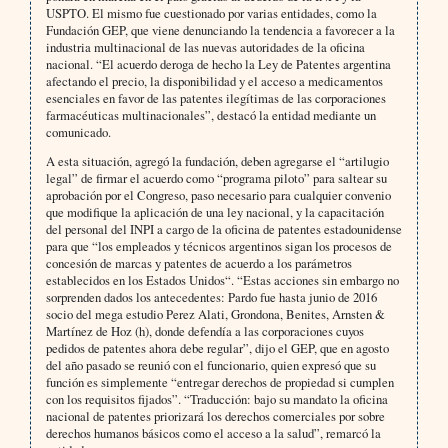
USPTO. El mismo fue cuestionado por varias entidades, como la
Fundación GEP, que viene denunciando la tendencia a favorecer a la
industria multinacional de las nuevas autoridades de la oficina
nacional. “El acuerdo deroga de hecho la Ley de Patentes argentina
afectando el precio, la disponibilidad y el acceso a medicamentos
esenciales en favor de las patentes ilegítimas de las corporaciones
farmacéuticas multinacionales”, destacó la entidad mediante un
comunicado.
A esta situación, agregó la fundación, deben agregarse el “artilugio
legal” de firmar el acuerdo como “programa piloto” para saltear su
aprobación por el Congreso, paso necesario para cualquier convenio
que modifique la aplicación de una ley nacional, y la capacitación
del personal del INPI a cargo de la oficina de patentes estadounidense
para que “los empleados y técnicos argentinos sigan los procesos de
concesión de marcas y patentes de acuerdo a los parámetros
establecidos en los Estados Unidos“. “Estas acciones sin embargo no
sorprenden dados los antecedentes: Pardo fue hasta junio de 2016
socio del mega estudio Perez Alati, Grondona, Benites, Arnsten &
Martínez de Hoz (h), donde defendía a las corporaciones cuyos
pedidos de patentes ahora debe regular”, dijo el GEP, que en agosto
del año pasado se reunió con el funcionario, quien expresó que su
función es simplemente “entregar derechos de propiedad si cumplen
con los requisitos fijados”. “Traducción: bajo su mandato la oficina
nacional de patentes priorizará los derechos comerciales por sobre
derechos humanos básicos como el acceso a la salud”, remarcó la