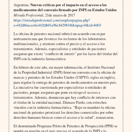
Argentina.
Nuevas críticas por el impacto en el acceso a los
medicamentos del convenio firmado por INPI en Estados Unidos
Mirada Profesional,
21de marzo de 2017
https://miradaprofesional.com/ampliarpagina.php?
e=f42dbbaceebe442fdb01a96c8429834f&npag=0&id=8403
La oficina de patentes nacional rubricó un acuerdo con su par
norteamericana que favorece los reclamos de los laboratorios
multinacionales, y atentará contra el precio y el acceso a los
tratamientos. Además, especialistas y entidades de pacientes
aseguran que existe “conflicto de interés” por los lazos del titular del
INPI con la industria farmacéutica
En febrero de este año, sin mayor información, el Instituto Nacional
de la Propiedad Industrial (INPI) firmó un convenio con la oficina de
marcas y patentes de los Estados Unidos (USPTO, siglas en inglés),
para regular la entrega de patentes de medicamentos en nuestro país.
La iniciativa fue cuestionada por especialistas u entidades de
pacientes, porque aseguran que pone en riesgo el acceso a
tratamientos. Además, denuncian que hay conflicto de intereses con
el titular de la entidad nacional, Dámaso Pardo, con estrechos
vínculos con la industria farmacéutica. “Bajo su mandato la oficina
nacional de patentes priorizará los derechos comerciales por sobre
derechos humanos básicos como el acceso a la salud”, remarcaron.
El denominado Programa Piloto de Patentes de Prospección (PPH) se
pondrá en marcha en el país gracias al acuerdo de la INPI y la