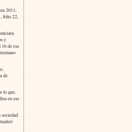
 en 2011,
 folio 22,
nunciara
os y
l 16 de ese
u hermano
te,
ta de
r lo que,
disa en ese
a sociedad
tualizó