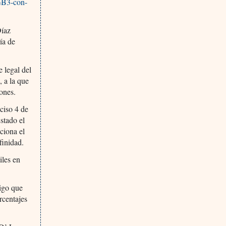
3%B3-con-
Díaz
ía de
 legal del
 a la que
ones.
nciso 4 de
stado el
ciona el
finidad.
iles en
migo que
rcentajes