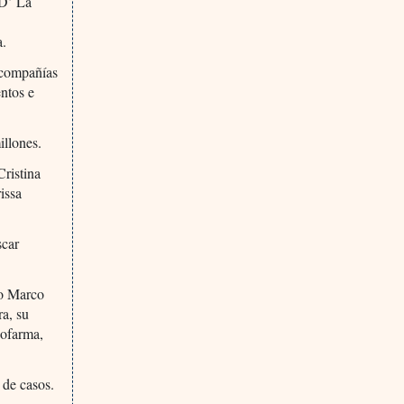
 D’ La
a.
s compañías
ntos e
illones.
ristina
issa
scar
jo Marco
a, su
Lofarma,
 de casos.