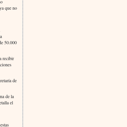
so
 ya que no
l
ya
de 50.000
 recibir
aciones
retaría de
na de la
talla el
estas