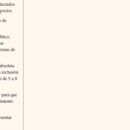
olucrados
egocios.
o de
blico,
 su
 penas de
absoluta
a reclusión
n de 5 a 8
o para que
rimiento
esentar