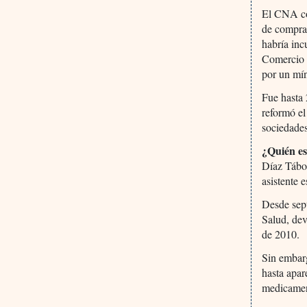
El CNA co
de comprav
habría inc
Comercio 
por un mí
Fue hasta 
reformó el
sociedades
¿Quién es
Díaz Tábor
asistente
Desde sept
Salud, de
de 2010.
Sin embarg
hasta apar
medicament