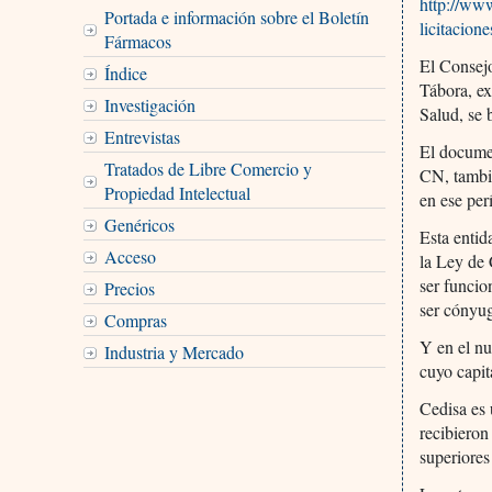
http://ww
Portada e información sobre el Boletín
licitacione
Fármacos
El Consej
Índice
Tábora, ex
Investigación
Salud, se 
Entrevistas
El documen
Tratados de Libre Comercio y
CN, tambié
Propiedad Intelectual
en ese per
Genéricos
Esta entid
Acceso
la Ley de 
ser funcio
Precios
ser cónyug
Compras
Y en el nu
Industria y Mercado
cuyo capit
Cedisa es 
recibieron
superiores