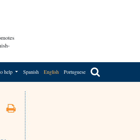
romotes
nish-
o help
Spanish
English
Portuguese