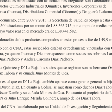
sociedades beneficiadas con las licitaciones irregulares son Laboratorio
uctos Químicos Industriales (Quimtec), Inversiones Corporativas de
rica (Incorsa), Distribuidora Comercial (Dicomer) y Droguería Lofarm
ocumento, entre 2009 y 2013, la Secretaría de Salud les otorgó a esta
250 licitaciones por un monto de L88.365.715 por compra de medicame
yo valor real en el mercado era de L38.441.582.
loración de los productos comprados en estos procesos fue de L49,9 m
o con el CNA, estas sociedades estaban estrechamente vinculadas con C
ra, ya que en Incorsa y Dicomer aparecen como socias sus sobrinas Lar
Díaz Pacheco y Andrea Carolina Díaz Pacheco.
a Quimtec y D’ La Roja, los socios que se registran son su hermano Ó
az Tábora y su cuñada Juno Montes de Oca.
n es tal que en D’ La Roja también aparece como gerente general su hi
 Durón Díaz. En cuanto a Cedisa, se muestran como dueños Díaz Tábor
scar Danilo y su cuñada Montes de Oca. En cuanto al propietario de 
CN es Julio Enrique Mérida Colindres, amigo de los Díaz Tábora.
e del CNA fue elaborado por su Unidad de Investigación y Seguimiento