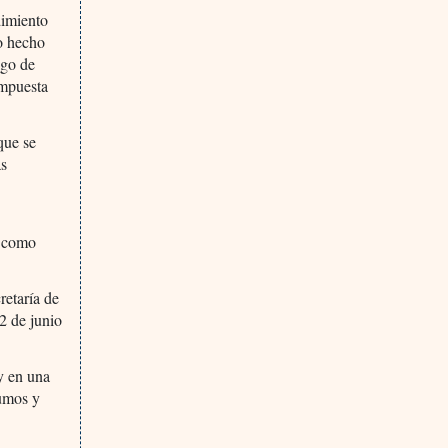
dimiento
o hecho
igo de
ompuesta
que se
as
2 como
retaría de
2 de junio
 y en una
sumos y