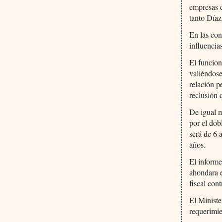
empresas c
tanto Díaz
En las con
influencia
El funcion
valiéndose
relación p
reclusión 
De igual m
por el dob
será de 6 
años.
El informe
ahondara e
fiscal con
El Ministe
requerimie