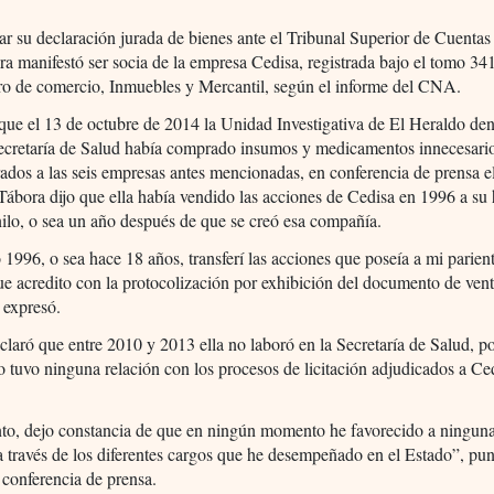
ar su declaración jurada de bienes ante el Tribunal Superior de Cuentas
a manifestó ser socia de la empresa Cedisa, registrada bajo el tomo 341,
ro de comercio, Inmuebles y Mercantil, según el informe del CNA.
ue el 13 de octubre de 2014 la Unidad Investigativa de El Heraldo de
ecretaría de Salud había comprado insumos y medicamentos innecesari
ados a las seis empresas antes mencionadas, en conferencia de prensa e
ábora dijo que ella había vendido las acciones de Cedisa en 1996 a s
lo, o sea un año después de que se creó esa compañía.
 1996, o sea hace 18 años, transferí las acciones que poseía a mi parien
e acredito con la protocolización por exhibición del documento de ven
 expresó.
laró que entre 2010 y 2013 ella no laboró en la Secretaría de Salud, po
o tuvo ninguna relación con los procesos de licitación adjudicados a Ce
nto, dejo constancia de que en ningún momento he favorecido a ningun
a través de los diferentes cargos que he desempeñado en el Estado”, pun
 conferencia de prensa.