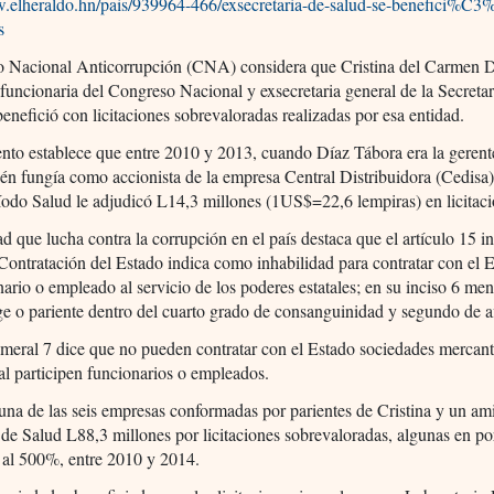
w.elheraldo.hn/pais/939964-466/exsecretaria-de-salud-se-benefici%C
s
o Nacional Anticorrupción (CNA) considera que Cristina del Carmen 
funcionaria del Congreso Nacional y exsecretaria general de la Secretar
benefició con licitaciones sobrevaloradas realizadas por esa entidad.
to establece que entre 2010 y 2013, cuando Díaz Tábora era la gerente
n fungía como accionista de la empresa Central Distribuidora (Cedisa),
íodo Salud le adjudicó L14,3 millones (1US$=22,6 lempiras) en licitaci
ad que lucha contra la corrupción en el país destaca que el artículo 15 i
Contratación del Estado indica como inhabilidad para contratar con el E
nario o empleado al servicio de los poderes estatales; en su inciso 6 men
e o pariente dentro del cuarto grado de consanguinidad y segundo de a
meral 7 dice que no pueden contratar con el Estado sociedades mercant
al participen funcionarios o empleados.
una de las seis empresas conformadas por parientes de Cristina y un a
 de Salud L88,3 millones por licitaciones sobrevaloradas, algunas en po
 al 500%, entre 2010 y 2014.