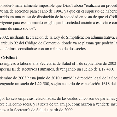
nsideró materialmente imposible que Díaz Tábora “realizara un proce
enta de acciones para el año de 1996, ya que en el supuesto de haberl
urrido en una causa de disolución de la sociedad en vista de que el Cód
vigente para ese momento exigía que la sociedad anónima estuviese c
nimo de cinco socios”.
2002, mediante la creación de la Ley de Simplificación administrativa, 
 artículo 92 del Código de Comercio, donde ya se plasma que podrán l
 anónimas constituirse con un mínimo de dos socios.
 Cristina?
a ingresó a laborar a la Secretaría de Salud el 1 de septiembre de 200
 especial III de Recursos Humanos, devengando un sueldo de L17.480.
iembre de 2003 hasta junio de 2010 asumió la dirección legal de la Sec
vengando un suelo de L22.500, según acuerdo de cancelación 1618 del 
o, las seis empresas relacionadas, de las cuales cinco son de parientes
ece ella como socia, y la sexta de un amigo, comenzaron a venderle in
os a la Secretaría de Salud a partir de 2009.