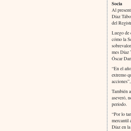
Socia
Al present
Díaz Tábor
del Regist
Luego de q
cómo la S
sobrevalor
mes Díaz T
Óscar Dani
“En el año
extremo qu
acciones”,
También ac
aseveró, n
período.
“Por lo ta
mercantil 
Díaz en la