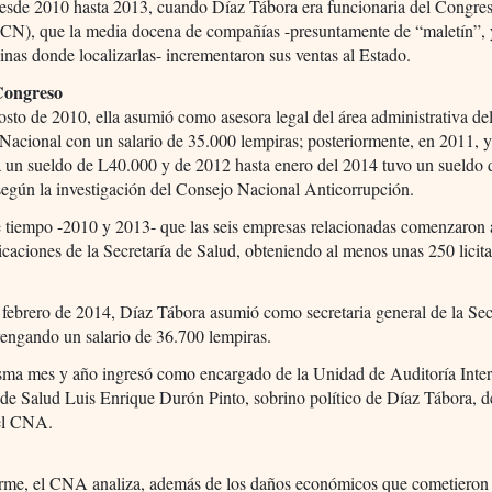
desde 2010 hasta 2013, cuando Díaz Tábora era funcionaria del Congre
(CN), que la media docena de compañías -presuntamente de “maletín”,
cinas donde localizarlas- incrementaron sus ventas al Estado.
Congreso
osto de 2010, ella asumió como asesora legal del área administrativa de
acional con un salario de 35.000 lempiras; posteriormente, en 2011, 
 un sueldo de L40.000 y de 2012 hasta enero del 2014 tuvo un sueldo 
según la investigación del Consejo Nacional Anticorrupción.
 tiempo -2010 y 2013- que las seis empresas relacionadas comenzaron a
caciones de la Secretaría de Salud, obteniendo al menos unas 250 licit
febrero de 2014, Díaz Tábora asumió como secretaria general de la Sec
engando un salario de 36.700 lempiras.
sma mes y año ingresó como encargado de la Unidad de Auditoría Inter
 de Salud Luis Enrique Durón Pinto, sobrino político de Díaz Tábora, de
el CNA.
orme, el CNA analiza, además de los daños económicos que cometieron 