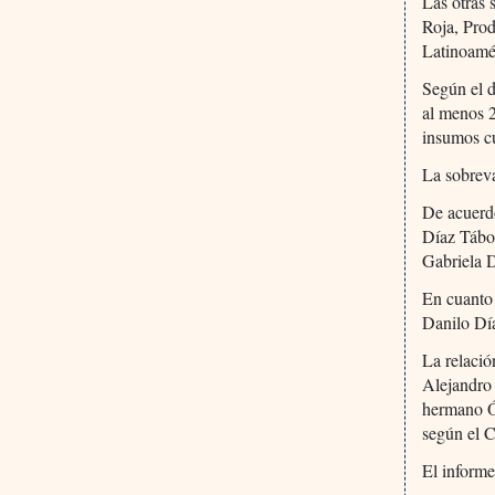
Las otras 
Roja, Prod
Latinoamé
Según el d
al menos 
insumos cu
La sobreva
De acuerd
Díaz Tábo
Gabriela 
En cuanto 
Danilo Dí
La relació
Alejandro
hermano Ó
según el 
El inform