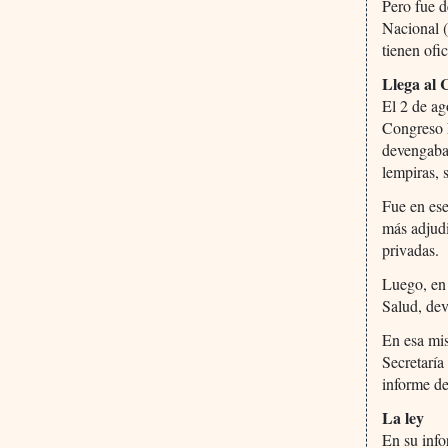
Pero fue 
Nacional 
tienen ofi
Llega al 
El 2 de ag
Congreso N
devengaba
lempiras, 
Fue en ese
más adjudi
privadas.
Luego, en 
Salud, dev
En esa mi
Secretaría
informe d
La ley
En su inf