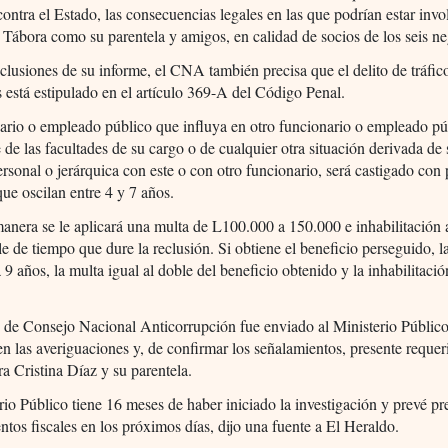
ontra el Estado, las consecuencias legales en las que podrían estar inv
 Tábora como su parentela y amigos, en calidad de socios de los seis n
clusiones de su informe, el CNA también precisa que el delito de tráfic
s está estipulado en el artículo 369-A del Código Penal.
ario o empleado público que influya en otro funcionario o empleado pú
 de las facultades de su cargo o de cualquier otra situación derivada de
ersonal o jerárquica con este o con otro funcionario, será castigado con
que oscilan entre 4 y 7 años.
anera se le aplicará una multa de L100.000 a 150.000 e inhabilitación 
le de tiempo que dure la reclusión. Si obtiene el beneficio perseguido, l
a 9 años, la multa igual al doble del beneficio obtenido y la inhabilitació
 de Consejo Nacional Anticorrupción fue enviado al Ministerio Públic
n las averiguaciones y, de confirmar los señalamientos, presente reque
tra Cristina Díaz y su parentela.
rio Público tiene 16 meses de haber iniciado la investigación y prevé pr
ntos fiscales en los próximos días, dijo una fuente a El Heraldo.