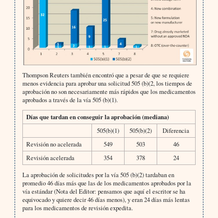
Thompson Reuters también encontró que a pesar de que se requiere
menos evidencia para aprobar una solicitud 505 (b)(2, los tiempos de
aprobación no son necesariamente más rápidos que los medicamentos
aprobados a través de la vía 505 (b)(1).
Días que tardan en conseguir la aprobación (mediana)
505(b)(1)
505(b)(2)
Diferencia
Revisión no acelerada
549
503
46
Revisión acelerada
354
378
24
La aprobación de solicitudes por la vía 505 (b)(2) tardaban en
promedio 46 días más que las de los medicamentos aprobados por la
vía estándar (Nota del Editor: pensamos que aquí el escritor se ha
equivocado y quiere decir 46 días menos), y eran 24 días más lentas
para los medicamentos de revisión expedita.