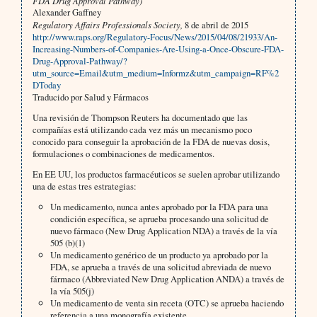
FDA Drug Approval Pathway)
Alexander Gaffney
Regulatory Affairs Professionals Society,
8 de abril de 2015
http://www.raps.org/Regulatory-Focus/News/2015/04/08/21933/An-
Increasing-Numbers-of-Companies-Are-Using-a-Once-Obscure-FDA-
Drug-Approval-Pathway/?
utm_source=Email&utm_medium=Informz&utm_campaign=RF%2
DToday
Traducido por Salud y Fármacos
Una revisión de Thompson Reuters ha documentado que las
compañías está utilizando cada vez más un mecanismo poco
conocido para conseguir la aprobación de la FDA de nuevas dosis,
formulaciones o combinaciones de medicamentos.
En EE UU, los productos farmacéuticos se suelen aprobar utilizando
una de estas tres estrategias:
Un medicamento, nunca antes aprobado por la FDA para una
condición específica, se aprueba procesando una solicitud de
nuevo fármaco (New Drug Application NDA) a través de la vía
505 (b)(1)
Un medicamento genérico de un producto ya aprobado por la
FDA, se aprueba a través de una solicitud abreviada de nuevo
fármaco (Abbreviated New Drug Application ANDA) a través de
la vía 505(j)
Un medicamento de venta sin receta (OTC) se aprueba haciendo
referencia a una monografía existente