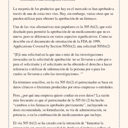
La mayoría de los productos que hay en el mercado se han aprobado a
través de una de estas tres vías. Hay, sin embargo, varias otras que se
pueden utilizar para obtener la aprobación de un fármaco.
Una de las vías alternativas más populares es la 505 (b)(2), que está
diseñado para permitir la aprobación de un medicamento que no es
nuevo, pero se diferencia en varios aspectos significativos. Como se
describe en el documento de orientación de la FDA de 1999,
Applications Covered by Section 505(b)(2), una solicitud 505(b)(2)
“[E]s una solicitud en la que una o más de las investigaciones
invocadas en la solicitud de aprobación ‘no se llevaron a cabo por o
para el solicitante y el solicitante no ha obtenido el derecho a hacer
referencia o utilizar de información de la persona por o para los
cuales se llevaron a cabo las investigaciones. ‘”
En términos sencillos, en la vía 505 (b)(2) el patrocinador se basa en
datos clínicos o literatura producidas por otras empresas o entidades.
Pero, ¿por qué una empresa quiere confiar en esos datos? La razón
más frecuente es que el patrocinador de la 505 (b) (2) ha hecho
“cambios a los fármacos aprobados previamente”, incluyendo su
dosis recomendada, su formulación, su vía de administración, su
potencia, o en la combinación de medicamentos que incluye.
El vía 505 (b)(2) se ha creado con la intención de “fomentar la
innovación sin crear la necesidad de duplicar el trabajo y refleja el