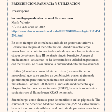
PRESCRIPCIÓN, FARMACIA Y UTILIZACIÓN
Prescripción
Su oncólogo puede ahorrarse el fármaco caro
María Valerio
El País
, 4 de abril de 2012
http://www.elmundo.es/elmundosalud/2012/04/03/oncologia/1333454
201.html
En estos tiempos de estrecheces, más de un gestor sanitario va a
llevarse una alegría al leer esta noticia. Añadir un anticuerpo
monoclonal a la quimioterapia después de operar a los pacientes con
cáncer de colon en fase III no añade ningún beneficio. Aunque el
medicamento -cetuximab- sí ha demostrado su utilidad en pacientes
con metástasis, no es así cuando la enfermedad está menos avanzada.
Erbitux (el nombre comercial de cetuximab) es un anticuerpo
monoclonal que ya se emplea en combinación con un régimen de
quimioterapia para tratar a pacientes con cáncer de colon
metastásico. Por unos 3.000 euros al mes este medicamento, que
bloquea los factores de crecimiento (EGFR), beneficia sobre todo a
pacientes con el llamado gen KRAS no mutado.
Sin embargo, como ahora se pone de manifiesto en las páginas de The
Journal of the American Medical Association (JAMA), estos mismos
beneficios no son extensibles cuando se trata de pacientes con cáncer