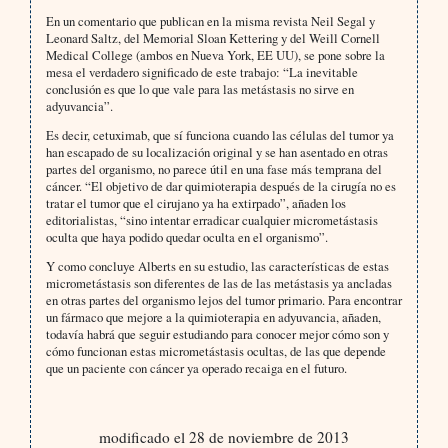
En un comentario que publican en la misma revista Neil Segal y
Leonard Saltz, del Memorial Sloan Kettering y del Weill Cornell
Medical College (ambos en Nueva York, EE UU), se pone sobre la
mesa el verdadero significado de este trabajo: “La inevitable
conclusión es que lo que vale para las metástasis no sirve en
adyuvancia”.
Es decir, cetuximab, que sí funciona cuando las células del tumor ya
han escapado de su localización original y se han asentado en otras
partes del organismo, no parece útil en una fase más temprana del
cáncer. “El objetivo de dar quimioterapia después de la cirugía no es
tratar el tumor que el cirujano ya ha extirpado”, añaden los
editorialistas, “sino intentar erradicar cualquier micrometástasis
oculta que haya podido quedar oculta en el organismo”.
Y como concluye Alberts en su estudio, las características de estas
micrometástasis son diferentes de las de las metástasis ya ancladas
en otras partes del organismo lejos del tumor primario. Para encontrar
un fármaco que mejore a la quimioterapia en adyuvancia, añaden,
todavía habrá que seguir estudiando para conocer mejor cómo son y
cómo funcionan estas micrometástasis ocultas, de las que depende
que un paciente con cáncer ya operado recaiga en el futuro.
modificado el 28 de noviembre de 2013