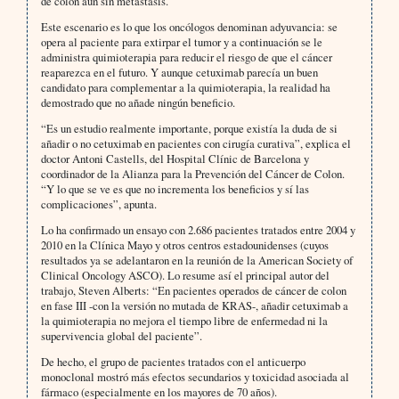
de colon aún sin metástasis.
Este escenario es lo que los oncólogos denominan adyuvancia: se
opera al paciente para extirpar el tumor y a continuación se le
administra quimioterapia para reducir el riesgo de que el cáncer
reaparezca en el futuro. Y aunque cetuximab parecía un buen
candidato para complementar a la quimioterapia, la realidad ha
demostrado que no añade ningún beneficio.
“Es un estudio realmente importante, porque existía la duda de si
añadir o no cetuximab en pacientes con cirugía curativa”, explica el
doctor Antoni Castells, del Hospital Clínic de Barcelona y
coordinador de la Alianza para la Prevención del Cáncer de Colon.
“Y lo que se ve es que no incrementa los beneficios y sí las
complicaciones”, apunta.
Lo ha confirmado un ensayo con 2.686 pacientes tratados entre 2004 y
2010 en la Clínica Mayo y otros centros estadounidenses (cuyos
resultados ya se adelantaron en la reunión de la American Society of
Clinical Oncology ASCO). Lo resume así el principal autor del
trabajo, Steven Alberts: “En pacientes operados de cáncer de colon
en fase III -con la versión no mutada de KRAS-, añadir cetuximab a
la quimioterapia no mejora el tiempo libre de enfermedad ni la
supervivencia global del paciente”.
De hecho, el grupo de pacientes tratados con el anticuerpo
monoclonal mostró más efectos secundarios y toxicidad asociada al
fármaco (especialmente en los mayores de 70 años).