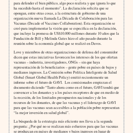
para defender el bien público, algo poco realista y que ignora lo que
ha sucedido hasta el momento”. La declaración solicita que se
opongan, entre otras cosas, a la estructura de gobierno de una
organización nueva llamada La Década de Colaboración para las
Vacunas (Decade of Vaccines Collaboration). Esta organización se
creó para implementar la visión que se especifica en la declaración,
que incluye la promesa de US$10.000 millones durante 10 años que la
Fundación de Bill y Melinda Gates hizo el año pasado durante la
reunión sobre la economía global que se realizó en Davos.
Love y miembros de otras organizaciones de defensa del consumidor
dicen que estas iniciativas favorecen los intereses de los que ofertan
vacunas – industria, investigadores, ONGs – sin que haya
representación de lo beneficiarios – gente pobre en países de bajos y
medianos ingresos. La Comisión sobre Política Inteligente de Salud
Global (Smart Global Health Policy) emitió recientemente un
informe sobre el futuro de GAVI. Los comisionados empiezan el
documento diciendo “Tanto ahora como en el futuro, GAVI tendrá que
convencer a los donantes y a los países receptores de que en medio de
la recesión, de los limitados presupuestos nacionales y de los
recursos de los donantes, de que las vacunas y el liderazgo de GAVI
para que las vacunas sean accesibles a la población pobre representan
“la mejor inversión en salud global”.
La búsqueda de la estrategia más eficiente nos lleva a la segunda
pregunta: ¿Por qué no se realizan más esfuerzos para que las vacunas
se produzcan en países de medianos y bajos ingresos en lugar de