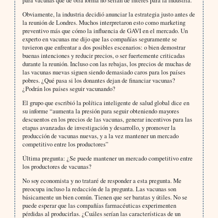
para vacunas que de otra forma no serían de interés para la industria.
Obviamente, la industria decidió anunciar la estrategia justo antes de
la reunión de Londres. Muchos interpretaron esto como marketing
preventivo más que cómo la influencia de GAVI en el mercado. Un
experto en vacunas me dijo que las compañías seguramente se
tuvieron que enfrentar a dos posibles escenarios: o bien demostrar
buenas intenciones y reducir precios, o ser fuertemente criticadas
durante la reunión. Incluso con las rebajas, los precios de muchas de
las vacunas nuevas siguen siendo demasiado caros para los países
pobres. ¿Qué pasa si los donantes dejan de financiar vacunas?
¿Podrán los países seguir vacunando?
El grupo que escribió la política inteligente de salud global dice en
su informe “aumenta la presión para seguir obteniendo mayores
descuentos en los precios de las vacunas, generar incentivos para las
etapas avanzadas de investigación y desarrollo, y promover la
producción de vacunas nuevas, y a la vez mantener un mercado
competitivo entre los productores”
Última pregunta: ¿Se puede mantener un mercado competitivo entre
los productores de vacunas?
No soy economista y no trataré de responder a esta pregunta. Me
preocupa incluso la redacción de la pregunta. Las vacunas son
básicamente un bien común. Tienen que ser baratas y útiles. No se
puede esperar que las compañías farmacéuticas experimenten
pérdidas al producirlas. ¿Cuáles serían las características de un