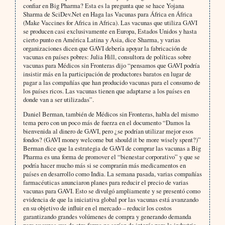
confiar en Big Pharma? Esta es la pregunta que se hace Yojana
Sharma de SciDev.Net en Haga las Vacunas para África en África
(Make Vaccines for Africa in Africa). Las vacunas que utiliza GAVI
se producen casi exclusivamente en Europa, Estados Unidos y hasta
cierto punto en América Latina y Asia, dice Sharma, y varias
organizaciones dicen que GAVI debería apoyar la fabricación de
vacunas en países pobres: Julia Hill, consultora de políticas sobre
vacunas para Médicos sin Fronteras dijo “pensamos que GAVI podría
insistir más en la participación de productores baratos en lugar de
pagar a las compañías que han producido vacunas para el consumo de
los países ricos. Las vacunas tienen que adaptarse a los países en
donde van a ser utilizadas”.
Daniel Berman, también de Médicos sin Fronteras, habla del mismo
tema pero con un poco más de fuerza en el documento “Damos la
bienvenida al dinero de GAVI, pero ¿se podrían utilizar mejor esos
fondos? (GAVI money welcome but should it be more wisely spent?)”
Berman dice que la estrategia de GAVI de comprar las vacunas a Big
Pharma es una forma de promover el “bienestar corporativo” y que se
podría hacer mucho más si se comprarán más medicamentos en
países en desarrollo como India. La semana pasada, varias compañías
farmacéuticas anunciaron planes para reducir el precio de varias
vacunas para GAVI. Esto se divulgó ampliamente y se presentó como
evidencia de que la iniciativa global por las vacunas está avanzando
en su objetivo de influir en el mercado – reducir los costos
garantizando grandes volúmenes de compra y generando demanda