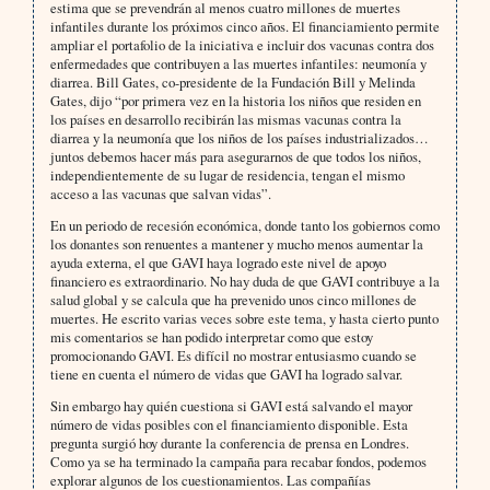
estima que se prevendrán al menos cuatro millones de muertes
infantiles durante los próximos cinco años. El financiamiento permite
ampliar el portafolio de la iniciativa e incluir dos vacunas contra dos
enfermedades que contribuyen a las muertes infantiles: neumonía y
diarrea. Bill Gates, co-presidente de la Fundación Bill y Melinda
Gates, dijo “por primera vez en la historia los niños que residen en
los países en desarrollo recibirán las mismas vacunas contra la
diarrea y la neumonía que los niños de los países industrializados…
juntos debemos hacer más para asegurarnos de que todos los niños,
independientemente de su lugar de residencia, tengan el mismo
acceso a las vacunas que salvan vidas”.
En un periodo de recesión económica, donde tanto los gobiernos como
los donantes son renuentes a mantener y mucho menos aumentar la
ayuda externa, el que GAVI haya logrado este nivel de apoyo
financiero es extraordinario. No hay duda de que GAVI contribuye a la
salud global y se calcula que ha prevenido unos cinco millones de
muertes. He escrito varias veces sobre este tema, y hasta cierto punto
mis comentarios se han podido interpretar como que estoy
promocionando GAVI. Es difícil no mostrar entusiasmo cuando se
tiene en cuenta el número de vidas que GAVI ha logrado salvar.
Sin embargo hay quién cuestiona si GAVI está salvando el mayor
número de vidas posibles con el financiamiento disponible. Esta
pregunta surgió hoy durante la conferencia de prensa en Londres.
Como ya se ha terminado la campaña para recabar fondos, podemos
explorar algunos de los cuestionamientos. Las compañías