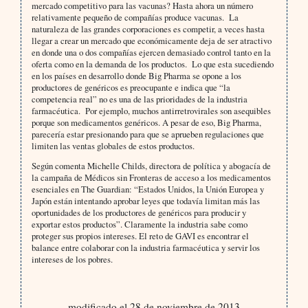
mercado competitivo para las vacunas? Hasta ahora un número
relativamente pequeño de compañías produce vacunas. La
naturaleza de las grandes corporaciones es competir, a veces hasta
llegar a crear un mercado que económicamente deja de ser atractivo
en donde una o dos compañías ejercen demasiado control tanto en la
oferta como en la demanda de los productos. Lo que esta sucediendo
en los países en desarrollo donde Big Pharma se opone a los
productores de genéricos es preocupante e indica que “la
competencia real” no es una de las prioridades de la industria
farmacéutica. Por ejemplo, muchos antirretrovirales son asequibles
porque son medicamentos genéricos. A pesar de eso, Big Pharma,
parecería estar presionando para que se aprueben regulaciones que
limiten las ventas globales de estos productos.
Según comenta Michelle Childs, directora de política y abogacía de
la campaña de Médicos sin Fronteras de acceso a los medicamentos
esenciales en The Guardian: “Estados Unidos, la Unión Europea y
Japón están intentando aprobar leyes que todavía limitan más las
oportunidades de los productores de genéricos para producir y
exportar estos productos”. Claramente la industria sabe como
proteger sus propios intereses. El reto de GAVI es encontrar el
balance entre colaborar con la industria farmacéutica y servir los
intereses de los pobres.
modificado el 28 de noviembre de 2013