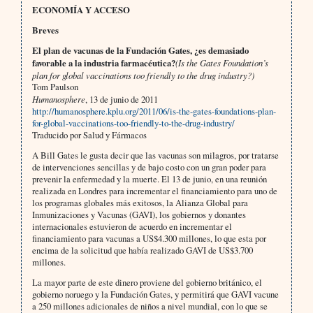
ECONOMÍA Y ACCESO
Breves
El plan de vacunas de la Fundación Gates, ¿es demasiado
favorable a la industria farmacéutica?
(Is the Gates Foundation’s
plan for global vaccinations too friendly to the drug industry?)
Tom Paulson
Humanosphere
, 13 de junio de 2011
http://humanosphere.kplu.org/2011/06/is-the-gates-foundations-plan-
for-global-vaccinations-too-friendly-to-the-drug-industry/
Traducido por Salud y Fármacos
A Bill Gates le gusta decir que las vacunas son milagros, por tratarse
de intervenciones sencillas y de bajo costo con un gran poder para
prevenir la enfermedad y la muerte. El 13 de junio, en una reunión
realizada en Londres para incrementar el financiamiento para uno de
los programas globales más exitosos, la Alianza Global para
Inmunizaciones y Vacunas (GAVI), los gobiernos y donantes
internacionales estuvieron de acuerdo en incrementar el
financiamiento para vacunas a US$4.300 millones, lo que esta por
encima de la solicitud que había realizado GAVI de US$3.700
millones.
La mayor parte de este dinero proviene del gobierno británico, el
gobierno noruego y la Fundación Gates, y permitirá que GAVI vacune
a 250 millones adicionales de niños a nivel mundial, con lo que se