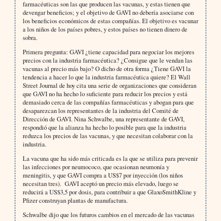
farmacéuticas son las que producen las vacunas, y estas tienen que
devengar beneficios; y el objetivo de GAVI no debería asociarse con
los beneficios económicos de estas compañías. El objetivo es vacunar
a los niños de los países pobres, y estos países no tienen dinero de
sobra.
Primera pregunta: GAVI ¿tiene capacidad para negociar los mejores
precios con la industria farmacéutica? ¿Consigue que le vendan las
vacunas al precio más bajo? O dicho de otra forma ¿Tiene GAVI la
tendencia a hacer lo que la industria farmacéutica quiere? El Wall
Street Journal de hoy cita una serie de organizaciones que consideran
que GAVI no ha hecho lo suficiente para reducir los precios y está
demasiado cerca de las compañías farmacéuticas y abogan para que
desaparezcan los representantes de la industria del Comité de
Dirección de GAVI. Nina Schwalbe, una representante de GAVI,
respondió que la alianza ha hecho lo posible para que la industria
reduzca los precios de las vacunas, y que necesitan colaborar con la
industria.
La vacuna que ha sido más criticada es la que se utiliza para prevenir
las infecciones por neumococo, que ocasionan neumonía y
meningitis, y que GAVI compra a US$7 por inyección (los niños
necesitan tres). GAVI aceptó un precio más elevado, luego se
reducirá a US$3,5 por dosis, para contribuir a que GlaxoSmithKline y
Pfizer construyan plantas de manufactura.
Schwalbe dijo que los futuros cambios en el mercado de las vacunas