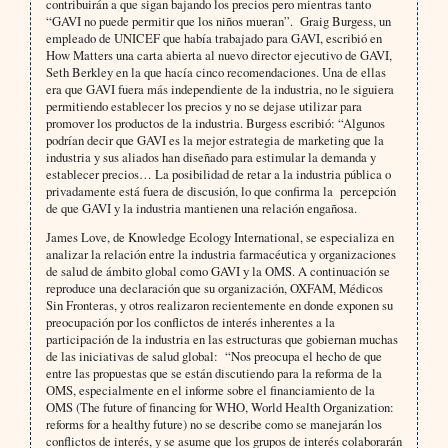
contribuirán a que sigan bajando los precios pero mientras tanto
“GAVI no puede permitir que los niños mueran”. Graig Burgess, un
empleado de UNICEF que había trabajado para GAVI, escribió en
How Matters una carta abierta al nuevo director ejecutivo de GAVI,
Seth Berkley en la que hacía cinco recomendaciones. Una de ellas
era que GAVI fuera más independiente de la industria, no le siguiera
permitiendo establecer los precios y no se dejase utilizar para
promover los productos de la industria. Burgess escribió: “Algunos
podrían decir que GAVI es la mejor estrategia de marketing que la
industria y sus aliados han diseñado para estimular la demanda y
establecer precios… La posibilidad de retar a la industria pública o
privadamente está fuera de discusión, lo que confirma la percepción
de que GAVI y la industria mantienen una relación engañosa.
James Love, de Knowledge Ecology International, se especializa en
analizar la relación entre la industria farmacéutica y organizaciones
de salud de ámbito global como GAVI y la OMS. A continuación se
reproduce una declaración que su organización, OXFAM, Médicos
Sin Fronteras, y otros realizaron recientemente en donde exponen su
preocupación por los conflictos de interés inherentes a la
participación de la industria en las estructuras que gobiernan muchas
de las iniciativas de salud global: “Nos preocupa el hecho de que
entre las propuestas que se están discutiendo para la reforma de la
OMS, especialmente en el informe sobre el financiamiento de la
OMS (The future of financing for WHO, World Health Organization:
reforms for a healthy future) no se describe como se manejarán los
conflictos de interés, y se asume que los grupos de interés colaborarán