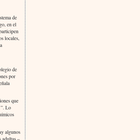
istema de
o, en el
participen
s locales,
la
olegio de
ones por
eñala
ciones que
…”. Lo
uímicos
hay algunos
 adultas –