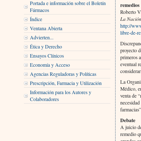
Portada e información sobre el Boletín
remedios
Fármacos
Roberto V
La Nació
Índice
http://ww
Ventana Abierta
libre-de-
Advierten...
Discrepanc
Ética y Derecho
proyecto d
Ensayos Clínicos
primeros a
eventual r
Economía y Acceso
considera
Agencias Reguladoras y Políticas
La Organi
Prescripción, Farmacia y Utilización
Médico, en
Información para los Autores y
venta de “
Colaboradores
necesidad 
farmacias”
Debate
A juicio d
remedio qu
grandes ca