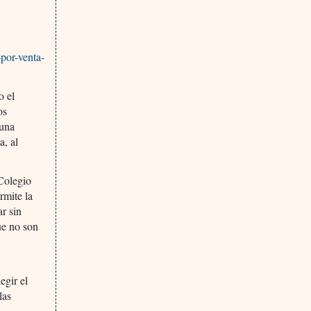
por-venta-
o el
os
 una
a, al
Colegio
rmite la
r sin
ue no son
egir el
las