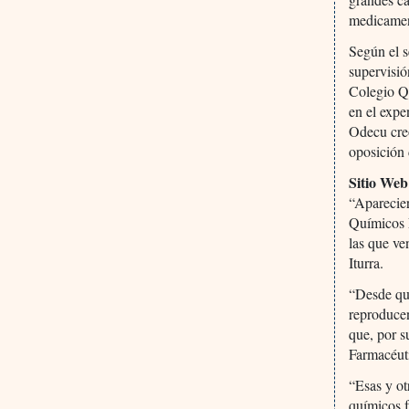
medicamen
Según el s
supervisi
Colegio Qu
en el expe
Odecu creó
oposición 
Sitio Web
“Aparecier
Químicos 
las que ve
Iturra.
“Desde qu
reproduce
que, por s
Farmacéut
“Esas y ot
químicos f