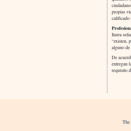
ciudadanos
propias vi
calificado
Profesion
Iturra señ
“existen, 
alguno de 
De acuerdo
entregan l
requisito 
The 