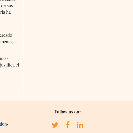
 de sus
ria ha
mercado
lmente,
acias
ustifica el
Follow us on:
tion-