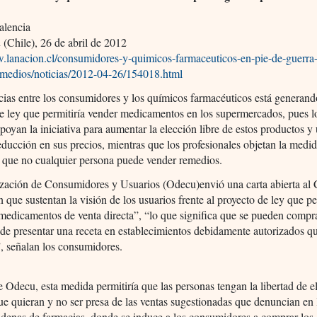
alencia
n
(Chile), 26 de abril de 2012
w.lanacion.cl/consumidores-y-quimicos-farmaceuticos-en-pie-de-guerra-
remedios/noticias/2012-04-26/154018.html
ias entre los consumidores y los químicos farmacéuticos está generand
e ley que permitiría vender medicamentos en los supermercados, pues l
poyan la iniciativa para aumentar la elección libre de estos productos y
educción en sus precios, mientras que los profesionales objetan la medid
r que no cualquier persona puede vender remedios.
zación de Consumidores y Usuarios (Odecu)envió una carta abierta al 
 que sustentan la visión de los usuarios frente al proyecto de ley que pe
medicamentos de venta directa”, “lo que significa que se pueden compra
de presentar una receta en establecimientos debidamente autorizados q
, señalan los consumidores.
e
Odecu, esta medida permitiría que las personas tengan la libertad de el
e quieran y no ser presa de las ventas sugestionadas que denuncian en 
denas de farmacias, donde se induce a los consumidores a comprar los