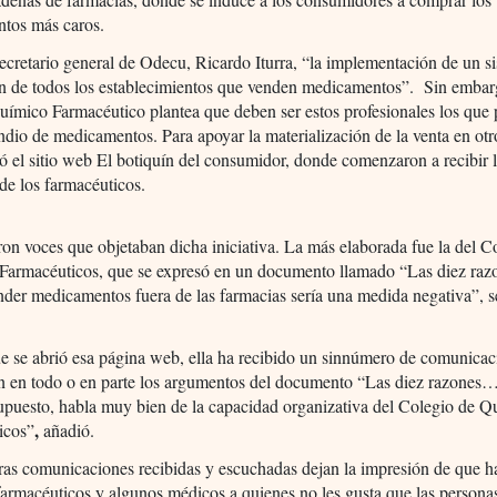
tos más caros.
ecretario general de Odecu, Ricardo Iturra, “la implementación de un s
ón de todos los establecimientos que venden medicamentos”. Sin embarg
ímico Farmacéutico plantea que deben ser estos profesionales los que 
ndio de medicamentos. Para apoyar la materialización de la venta en otro
 el sitio web El botiquín del consumidor, donde comenzaron a recibir 
de los farmacéuticos.
on voces que objetaban dicha iniciativa. La más elaborada fue la del C
Farmacéuticos, que se expresó en un documento llamado “Las diez raz
nder medicamentos fuera de las farmacias sería una medida negativa”, s
e se abrió esa página web, ella ha recibido un sinnúmero de comunica
n en todo o en parte los argumentos del documento “Las diez razones
upuesto, habla muy bien de la capacidad organizativa del Colegio de Q
,
icos”
añadió.
ras comunicaciones recibidas y escuchadas dejan la impresión de que 
armacéuticos y algunos médicos a quienes no les gusta que las personas