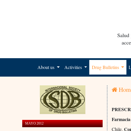
Salud 
acce
About us
Activities
Drug Bulletins
L
Hom
PRESCR
Farmacia
MAYO 2012
Con
Chile.