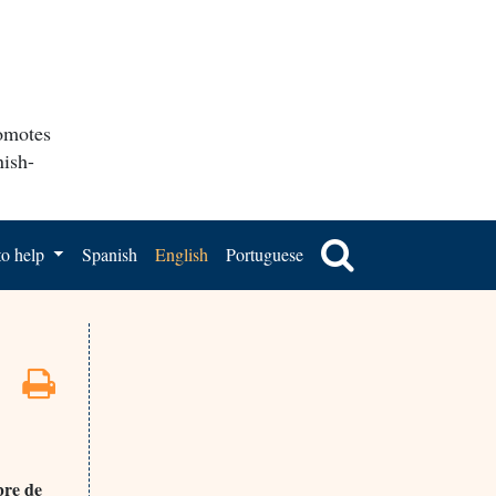
romotes
nish-
o help
Spanish
English
Portuguese
bre de