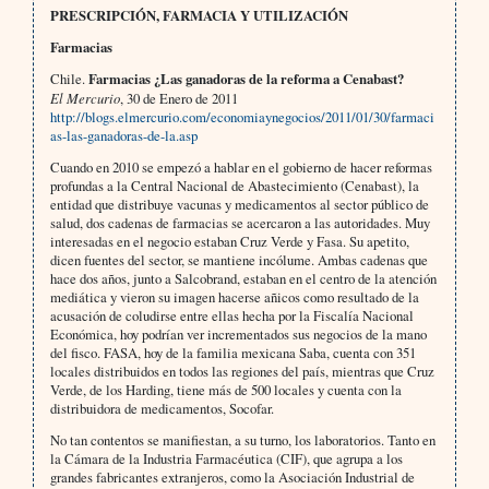
PRESCRIPCIÓN, FARMACIA Y UTILIZACIÓN
Farmacias
Chile.
Farmacias ¿Las ganadoras de la reforma a Cenabast?
El Mercurio
, 30 de Enero de 2011
http://blogs.elmercurio.com/economiaynegocios/2011/01/30/farmaci
as-las-ganadoras-de-la.asp
Cuando en 2010 se empezó a hablar en el gobierno de hacer reformas
profundas a la Central Nacional de Abastecimiento (Cenabast), la
entidad que distribuye vacunas y medicamentos al sector público de
salud, dos cadenas de farmacias se acercaron a las autoridades. Muy
interesadas en el negocio estaban Cruz Verde y Fasa. Su apetito,
dicen fuentes del sector, se mantiene incólume. Ambas cadenas que
hace dos años, junto a Salcobrand, estaban en el centro de la atención
mediática y vieron su imagen hacerse añicos como resultado de la
acusación de coludirse entre ellas hecha por la Fiscalía Nacional
Económica, hoy podrían ver incrementados sus negocios de la mano
del fisco. FASA, hoy de la familia mexicana Saba, cuenta con 351
locales distribuidos en todos las regiones del país, mientras que Cruz
Verde, de los Harding, tiene más de 500 locales y cuenta con la
distribuidora de medicamentos, Socofar.
No tan contentos se manifiestan, a su turno, los laboratorios. Tanto en
la Cámara de la Industria Farmacéutica (CIF), que agrupa a los
grandes fabricantes extranjeros, como la Asociación Industrial de