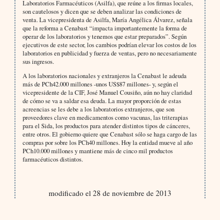
Laboratorios Farmacéuticos (Asilfa), que reúne a los firmas locales,
son cautelosos y dicen que se deben analizar las condiciones de
venta. La vicepresidenta de Asilfa, María Angélica Álvarez, señala
que la reforma a Cenabast “impacta importantemente la forma de
operar de los laboratorios y tenemos que estar preparados”. Según
ejecutivos de este sector, los cambios podrían elevar los costos de los
laboratorios en publicidad y fuerza de ventas, pero no necesariamente
sus ingresos.
A los laboratorios nacionales y extranjeros la Cenabast le adeuda
más de PCh42.000 millones -unos US$87 millones- y, según el
vicepresidente de la CIF, José Manuel Cousiño, aún no hay claridad
de cómo se va a saldar esa deuda. La mayor proporción de estas
acreencias se les debe a los laboratorios extranjeros, que son
proveedores clave en medicamentos como vacunas, las triterapias
para el Sida, los productos para atender distintos tipos de cánceres,
entre otros. El gobierno quiere que Cenabast sólo se haga cargo de las
compras por sobre los PCh40 millones. Hoy la entidad mueve al año
PCh10.000 millones y mantiene más de cinco mil productos
farmacéuticos distintos.
modificado el 28 de noviembre de 2013