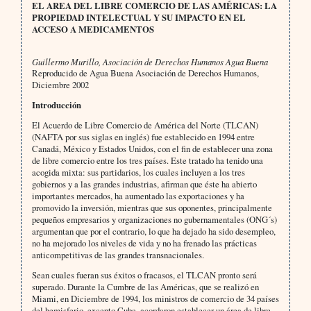
EL AREA DEL LIBRE COMERCIO DE LAS AMÉRICAS: LA
PROPIEDAD INTELECTUAL Y SU IMPACTO EN EL
ACCESO A MEDICAMENTOS
Guillermo Murillo, Asociación de Derechos Humanos Agua Buena
Reproducido de Agua Buena Asociación de Derechos Humanos,
Diciembre 2002
Introducción
El Acuerdo de Libre Comercio de América del Norte (TLCAN)
(NAFTA por sus siglas en inglés) fue establecido en 1994 entre
Canadá, México y Estados Unidos, con el fin de establecer una zona
de libre comercio entre los tres países. Este tratado ha tenido una
acogida mixta: sus partidarios, los cuales incluyen a los tres
gobiernos y a las grandes industrias, afirman que éste ha abierto
importantes mercados, ha aumentado las exportaciones y ha
promovido la inversión, mientras que sus oponentes, principalmente
pequeños empresarios y organizaciones no gubernamentales (ONG´s)
argumentan que por el contrario, lo que ha dejado ha sido desempleo,
no ha mejorado los niveles de vida y no ha frenado las prácticas
anticompetitivas de las grandes transnacionales.
Sean cuales fueran sus éxitos o fracasos, el TLCAN pronto será
superado. Durante la Cumbre de las Américas, que se realizó en
Miami, en Diciembre de 1994, los ministros de comercio de 34 países
del hemisferio, excepto Cuba, acordaron establecer un área de libre