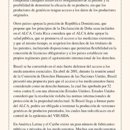
compensar cualquier atraso en el otorgamiento de la patente y la
posibilidad de demostrar la eficacia de su producto, sin que los
productores de genéricos tengan acceso a los datos de los productores
originales.
Otros países apoyan la posición de República Dominicana, que
propone que los principios de la Declaración de Doha sean incluidos
en el ALCA. Costa Rica considera que el ALCA debe apoyar la
salud pública, que se promueva el acceso a las medicinas existentes,
y que al mismo tiempo, se respeten los derechos de los titulares de
las patentes, incluyendo disposiciones que permitan flexibilidad en la
concesión de licencias obligatorias y a los países establecer sus
propios regímenes para el agotamiento internacional de los derechos.
Brasil se ha convertido en el más fuerte defensor del acceso a los
medicamentos esenciales. En abril de 2001, durante la reunión anual
de la Comisión de Derechos Humanos de las Naciones Unidas, Brasil
presentó una propuesta para que el acceso a los medicamentos fuera
considerado como un derecho humano, la cual fue aprobado por 52
votos contra 0, con una abstención (Estados Unidos). Estados Unidos
consideró que la resolución violaba las normas internacionales de
protección de la propiedad intelectual. Si Brasil llega a formar parte
del ALCA, podría ser obligado a terminar la producción de versiones
genéricas de productos patentados, los cuales han sido eficaces en el
control de la epidemia del VIH-SIDA.
En América Latina y el Caribe existe un gran número de fabricantes
públicos y privados de los medicamentos. Muchos son medicamentos