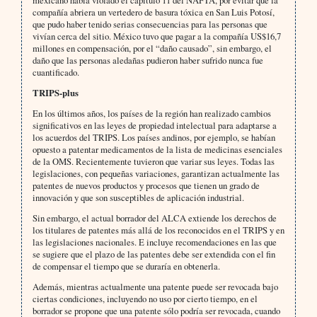
mexicano había violado el capítulo 11 del NAFTA, por evitar que la
compañía abriera un vertedero de basura tóxica en San Luis Potosí,
que pudo haber tenido serias consecuencias para las personas que
vivían cerca del sitio. México tuvo que pagar a la compañía US$16,7
millones en compensación, por el “daño causado”, sin embargo, el
daño que las personas aledañas pudieron haber sufrido nunca fue
cuantificado.
TRIPS-plus
En los últimos años, los países de la región han realizado cambios
significativos en las leyes de propiedad intelectual para adaptarse a
los acuerdos del TRIPS. Los países andinos, por ejemplo, se habían
opuesto a patentar medicamentos de la lista de medicinas esenciales
de la OMS. Recientemente tuvieron que variar sus leyes. Todas las
legislaciones, con pequeñas variaciones, garantizan actualmente las
patentes de nuevos productos y procesos que tienen un grado de
innovación y que son susceptibles de aplicación industrial.
Sin embargo, el actual borrador del ALCA extiende los derechos de
los titulares de patentes más allá de los reconocidos en el TRIPS y en
las legislaciones nacionales. E incluye recomendaciones en las que
se sugiere que el plazo de las patentes debe ser extendida con el fin
de compensar el tiempo que se duraría en obtenerla.
Además, mientras actualmente una patente puede ser revocada bajo
ciertas condiciones, incluyendo no uso por cierto tiempo, en el
borrador se propone que una patente sólo podría ser revocada, cuando