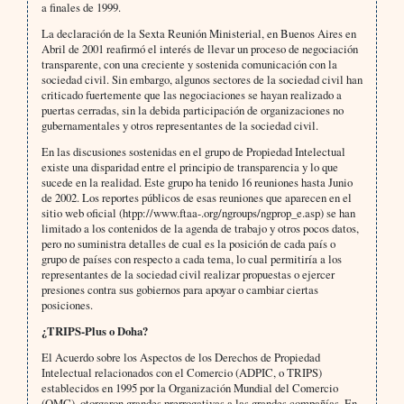
a finales de 1999.
La declaración de la Sexta Reunión Ministerial, en Buenos Aires en
Abril de 2001 reafirmó el interés de llevar un proceso de negociación
transparente, con una creciente y sostenida comunicación con la
sociedad civil. Sin embargo, algunos sectores de la sociedad civil han
criticado fuertemente que las negociaciones se hayan realizado a
puertas cerradas, sin la debida participación de organizaciones no
gubernamentales y otros representantes de la sociedad civil.
En las discusiones sostenidas en el grupo de Propiedad Intelectual
existe una disparidad entre el principio de transparencia y lo que
sucede en la realidad. Este grupo ha tenido 16 reuniones hasta Junio
de 2002. Los reportes públicos de esas reuniones que aparecen en el
sitio web oficial (htpp://www.ftaa-.org/ngroups/ngprop_e.asp) se han
limitado a los contenidos de la agenda de trabajo y otros pocos datos,
pero no suministra detalles de cual es la posición de cada país o
grupo de países con respecto a cada tema, lo cual permitiría a los
representantes de la sociedad civil realizar propuestas o ejercer
presiones contra sus gobiernos para apoyar o cambiar ciertas
posiciones.
¿TRIPS-Plus o Doha?
El Acuerdo sobre los Aspectos de los Derechos de Propiedad
Intelectual relacionados con el Comercio (ADPIC, o TRIPS)
establecidos en 1995 por la Organización Mundial del Comercio
(OMC), otorgaron grandes prerrogativas a las grandes compañías. En