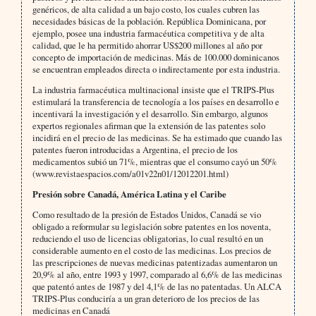
genéricos, de alta calidad a un bajo costo, los cuales cubren las
necesidades básicas de la población. República Dominicana, por
ejemplo, posee una industria farmacéutica competitiva y de alta
calidad, que le ha permitido ahorrar US$200 millones al año por
concepto de importación de medicinas. Más de 100.000 dominicanos
se encuentran empleados directa o indirectamente por esta industria.
La industria farmacéutica multinacional insiste que el TRIPS-Plus
estimulará la transferencia de tecnología a los países en desarrollo e
incentivará la investigación y el desarrollo. Sin embargo, algunos
expertos regionales afirman que la extensión de las patentes solo
incidirá en el precio de las medicinas. Se ha estimado que cuando las
patentes fueron introducidas a Argentina, el precio de los
medicamentos subió un 71%, mientras que el consumo cayó un 50%
(www.revistaespacios.com/a01v22n01/12012201.html)
Presión sobre Canadá, América Latina y el Caribe
Como resultado de la presión de Estados Unidos, Canadá se vio
obligado a reformular su legislación sobre patentes en los noventa,
reduciendo el uso de licencias obligatorias, lo cual resultó en un
considerable aumento en el costo de las medicinas. Los precios de
las prescripciones de nuevas medicinas patentizadas aumentaron un
20,9% al año, entre 1993 y 1997, comparado al 6,6% de las medicinas
que patentó antes de 1987 y del 4,1% de las no patentadas. Un ALCA
TRIPS-Plus conduciría a un gran deterioro de los precios de las
medicinas en Canadá