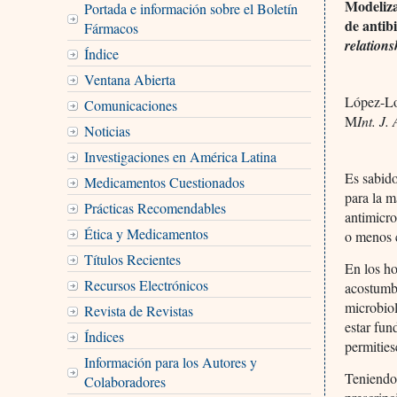
Modeliza
Portada e información sobre el Boletín
de antibi
Fármacos
relations
Índice
Ventana Abierta
López-Lo
Comunicaciones
M
Int. J
Noticias
Investigaciones en América Latina
Es sabido
Medicamentos Cuestionados
para la m
Prácticas Recomendables
antimicro
Ética y Medicamentos
o menos c
Títulos Recientes
En los ho
Recursos Electrónicos
acostumbr
microbiol
Revista de Revistas
estar fun
Índices
permities
Información para los Autores y
Teniendo 
Colaboradores