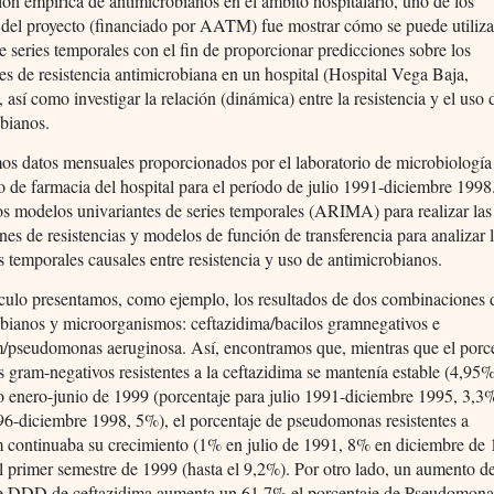
ión empírica de antimicrobianos en el ámbito hospitalario, uno de los
 del proyecto (financiado por AATM) fue mostrar cómo se puede utiliza
de series temporales con el fin de proporcionar predicciones sobre los
es de resistencia antimicrobiana en un hospital (Hospital Vega Baja,
, así como investigar la relación (dinámica) entre la resistencia y el uso 
bianos.
os datos mensuales proporcionados por el laboratorio de microbiología
io de farmacia del hospital para el período de julio 1991-diciembre 1998
s modelos univariantes de series temporales (ARIMA) para realizar las
nes de resistencias y modelos de función de transferencia para analizar 
s temporales causales entre resistencia y uso de antimicrobianos.
ículo presentamos, como ejemplo, los resultados de dos combinaciones 
obianos y microorganismos: ceftazidima/bacilos gramnegativos e
/pseudomonas aeruginosa. Así, encontramos que, mientras que el porc
s gram-negativos resistentes a la ceftazidima se mantenía estable (4,95%
o enero-junio de 1999 (porcentaje para julio 1991-diciembre 1995, 3,3
96-diciembre 1998, 5%), el porcentaje de pseudomonas resistentes a
 continuaba su crecimiento (1% en julio de 1991, 8% en diciembre de
l primer semestre de 1999 (hasta el 9,2%). Por otro lado, un aumento d
e DDD de ceftazidima aumenta un 61,7% el porcentaje de Pseudomona