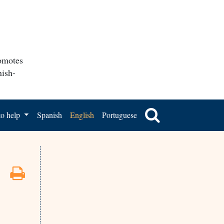
romotes
nish-
o help
Spanish
English
Portuguese