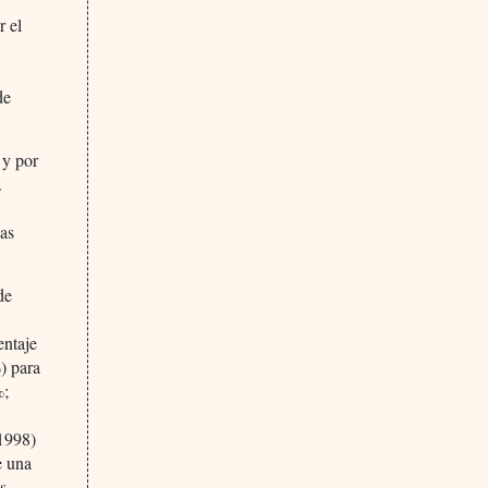
r el
de
 y por
.
las
de
entaje
) para
%;
 1998)
e una
s