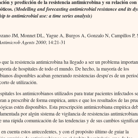
ción y predicción de la resistencia antimicrobina y su relación con 
óticos.
(Modelling and forecasting antimicrobial resistance and its d
hip to antimicrobial use: a time series analysis)
zano JM, Monnet DL, Yague A, Burgos A, Gonzalo N, Campillos P, 
. Antimicrob Agents 2000
; 14:21-31
 que la resistencia antimicrobina ha llegado a ser un problema importan
ayoría de hospitales de todo el mundo. De hecho, la mayoría de los
bianos disponibles acaban generando resistencias despu’es de un perí
orto de utilización.
spitales los antimicrobianos utilizados para tratar pacientes infectados s
an a prescribir de forma empírica, antes e que los resultados de las pru
ógicas estén disponibles. Esta prescripción antimicrobiana empírica de
damentada por algún sistema de vigilancia de resistencias antimicrobian
e una rápida comunicación de las tendencias y de sus cambios significat
en cuenta estos antecedentes, y con el propósito último de guiar la