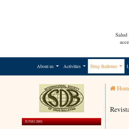
Salud 
acce
About us
Activities
Drug Bulletins
L
Hom
Revist
JUNIO 2001