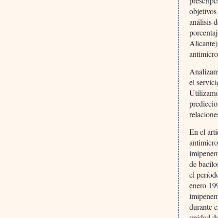
prescripc
objetivos
análisis 
porcentaj
Alicante)
antimicro
Analizam
el servic
Utilizamo
prediccio
relacione
En el art
antimicr
imipenem
de bacilo
el períod
enero 19
imipenem
durante e
unidad d