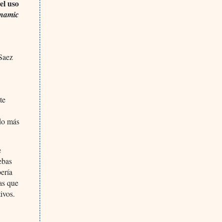
el uso
ynamic
Saez
te
odo más
e
ebas
bería
as que
ivos.