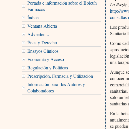
Portada e información sobre el Boletín
La Razón
Fármacos
http://www
consultas-
Índice
Ventana Abierta
Los produc
Sanitario 
Advierten...
Ética y Derecho
Como cada 
«producto
Ensayos Clínicos
legislació
Economía y Acceso
una terapi
Regulación y Políticas
Aunque se 
Prescripción, Farmacia y Utilización
conocer me
Información para los Autores y
comerciali
Colaboradores
sanitarias
sólo un te
sanitarias 
En la boti
anualmente
se pueden