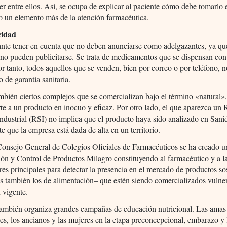
r entre ellos. Así, se ocupa de explicar al paciente cómo debe tomarlo
 un elemento más de la atención farmacéutica.
cidad
nte tener en cuenta que no deben anunciarse como adelgazantes, ya qu
no pueden publicitarse. Se trata de medicamentos que se dispensan con
r tanto, todos aquellos que se venden, bien por correo o por teléfono, n
o de garantía sanitaria.
mbién ciertos complejos que se comercializan bajo el término «natural»
te a un producto en inocuo y eficaz. Por otro lado, el que aparezca un 
Industrial (RSI) no implica que el producto haya sido analizado en Sani
 que la empresa está dada de alta en un territorio.
Consejo General de Colegios Oficiales de Farmacéuticos se ha creado u
ón y Control de Productos Milagro constituyendo al farmacéutico y a l
es principales para detectar la presencia en el mercado de productos s
os también los de alimentación– que estén siendo comercializados vulne
n vigente.
ambién organiza grandes campañas de educación nutricional. Las amas 
res, los ancianos y las mujeres en la etapa preconcepcional, embarazo y 