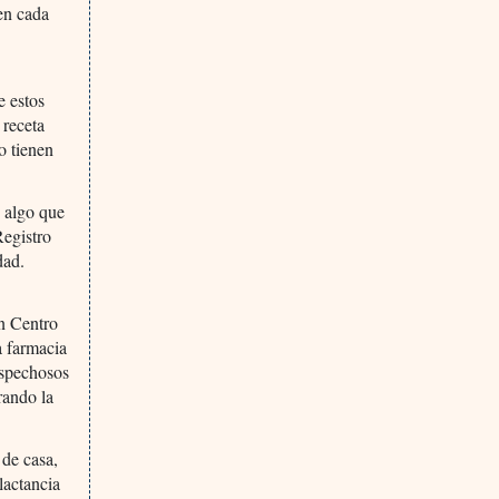
 en cada
e estos
 receta
o tienen
, algo que
Registro
dad.
n Centro
a farmacia
ospechosos
rando la
de casa,
lactancia