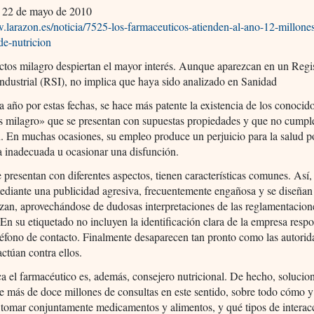
, 22 de mayo de 2010
.larazon.es/noticia/7525-los-farmaceuticos-atienden-al-ano-12-millone
de-nutricion
tos milagro despiertan el mayor interés. Aunque aparezcan en un Regi
Industrial (RSI), no implica que haya sido analizado en Sanidad
año por estas fechas, se hace más patente la existencia de los conoci
s milagro» que se presentan con supuestas propiedades y que no cumpl
n. En muchas ocasiones, su empleo produce un perjuicio para la salud p
a inadecuada u ocasionar una disfunción.
presentan con diferentes aspectos, tienen características comunes. Así,
diante una publicidad agresiva, frecuentemente engañosa y se diseñan
zan, aprovechándose de dudosas interpretaciones de las reglamentacion
. En su etiquetado no incluyen la identificación clara de la empresa resp
léfono de contacto. Finalmente desaparecen tan pronto como las autorid
actúan contra ellos.
ca el farmacéutico es, además, consejero nutricional. De hecho, solucio
 más de doce millones de consultas en este sentido, sobre todo cómo 
 tomar conjuntamente medicamentos y alimentos, y qué tipos de interac