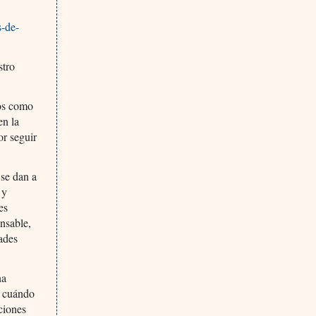
s-de-
stro
dos como
en la
or seguir
 se dan a
 y
es
onsable,
ades
na
y cuándo
ciones