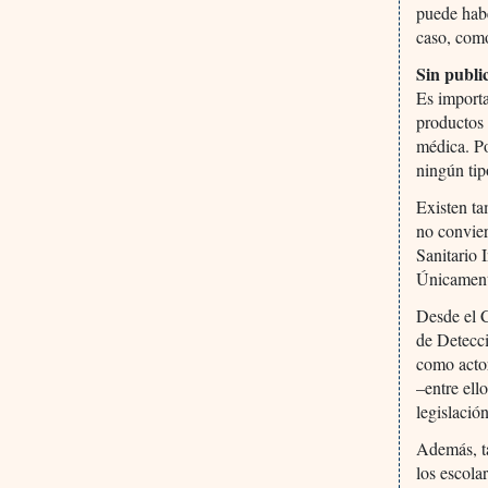
puede habe
caso, como
Sin publi
Es importa
productos 
médica. Po
ningún tip
Existen ta
no convier
Sanitario 
Únicamente
Desde el 
de Detecci
como actor
–entre ell
legislació
Además, t
los escola