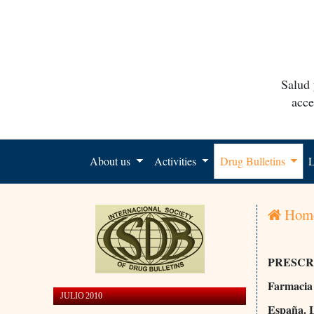
Salud 
acce
About us
Activities
Drug Bulletins
L
Hom
PRESCR
Farmacia
JULIO 2010
España. L