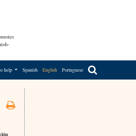
romotes
nish-
o help
Spanish
English
Portuguese
ción