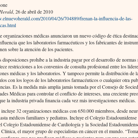
ione
Herald
, 26 de abril de 2010
w.elnuevoherald.com/2010/04/26/704889/frenan-la-influencia-de-las-
icas.html
e organizaciones médicas anunciaron un nuevo código de ética destina
 influencia que los laboratorios farmacéuticos y los fabricantes de instru
nen sobre la atención de los pacientes.
 disposiciones prohíbe a la industria pagar por el desarrollo de normas
lece restricciones a los convenios de consulta profesional entre los lídere
ones médicas y los laboratorios. Y tampoco permite la distribución de l
culos con los logos de los laboratorios farmacéuticos o cualquier otra pu
encias. Es la medida más amplia jamás tomada por el Consejo de Socie
ades Médicas para controlar el conflicto de intereses, una creciente pr
ue la industria privada financia cada vez más investigaciones médicas.
o incluye 32 organizaciones médicas con 650.000 miembros, desde neu
hasta médicos familiares y pediatras. Incluye el Colegio Estadounidense
el Colegio Estadounidense de Cardiología y la Sociedad Estadounidens
 Clínica, el mayor grupo de especialistas en cáncer en el mundo. “To
a confianza que nos prodigan médicos y pacientes para ser una voz auto