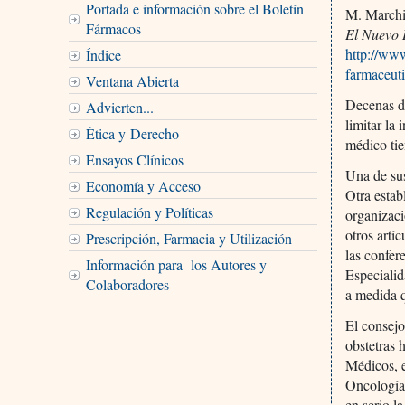
Portada e información sobre el Boletín
M. March
Fármacos
El Nuevo 
http://ww
Índice
farmaceut
Ventana Abierta
Decenas d
Advierten...
limitar la
Ética y Derecho
médico tie
Ensayos Clínicos
Una de sus
Economía y Acceso
Otra estab
Regulación y Políticas
organizaci
otros artí
Prescripción, Farmacia y Utilización
las confer
Información para los Autores y
Especialid
Colaboradores
a medida q
El consej
obstetras 
Médicos, 
Oncología
en serio l