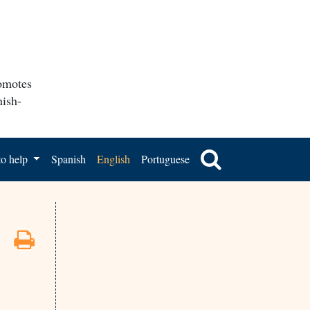
romotes
nish-
o help
Spanish
English
Portuguese