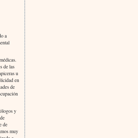
do a
mental
 médicas.
s de las
apiceras u
blicidad en
dades de
eocupación
rólogos y
 de
e de
mamos muy
rizada e