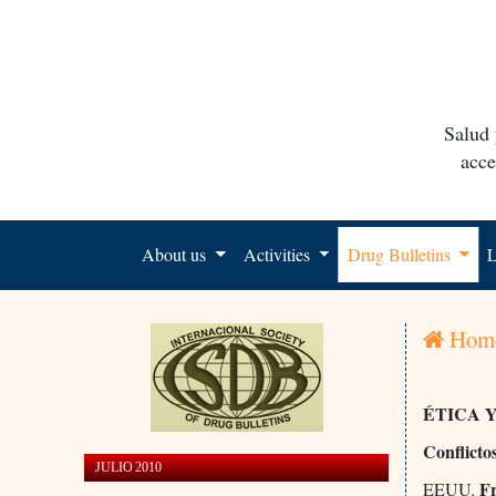
Salud 
acce
About us
Activities
Drug Bulletins
L
Hom
ÉTICA 
Conflictos
JULIO 2010
Fr
EEUU.