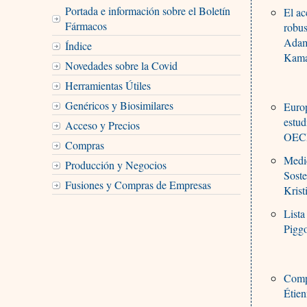
Portada e información sobre el Boletín
El ac
Fármacos
robus
Adam
Índice
Kama
Novedades sobre la Covid
Herramientas Útiles
Genéricos y Biosimilares
Europ
estud
Acceso y Precios
OECD
Compras
Medic
Producción y Negocios
Soste
Fusiones y Compras de Empresas
Krist
Lista
Pigg
Comp
Étien