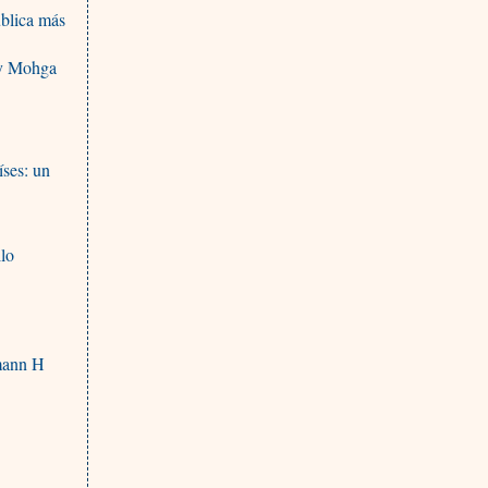
ública más
 y Mohga
íses: un
llo
o
mann H