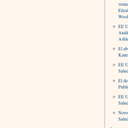
venta
Eliz
Wool
EE UU
Análi
Ashl
El ab
Katie
EE U
Salu
El de
Publi
EE UU
Salu
Novo 
Salu