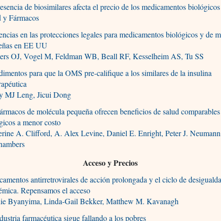
esencia de biosimilares afecta el precio de los medicamentos biológicos
d y Fármacos
encias en las protecciones legales para medicamentos biológicos y de 
eñas en EE UU
ers OJ, Vogel M, Feldman WB, Beall RF, Kesselheim AS, Tu SS
imentos para que la OMS pre-califique a los similares de la insulina
rapéutica
y MJ Leng, Jicui Dong
ármacos de molécula pequeña ofrecen beneficios de salud comparables 
gicos a menor costo
rine A. Clifford, A. Alex Levine, Daniel E. Enright, Peter J. Neumann
hambers
Acceso y Precios
amentos antirretrovirales de acción prolongada y el ciclo de desiguald
émica. Repensamos el acceso
ie Byanyima, Linda-Gail Bekker, Matthew M. Kavanagh
dustria farmacéutica sigue fallando a los pobres