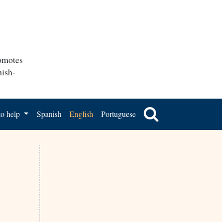
romotes
nish-
o help
Spanish
English
Portuguese