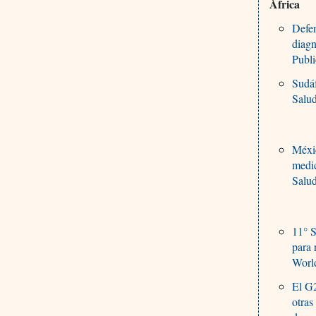
África
Defen
diagn
Publi
Sudáf
Salu
Méxi
medi
Salu
11° S
para 
Worl
El G
otras