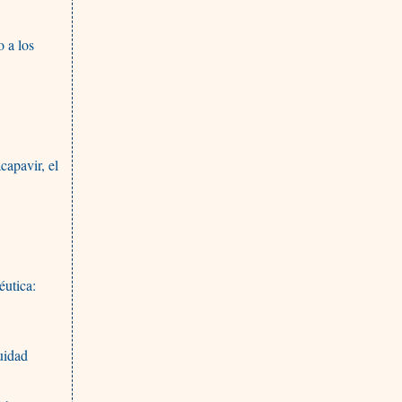
o a los
capavir, el
éutica:
uidad