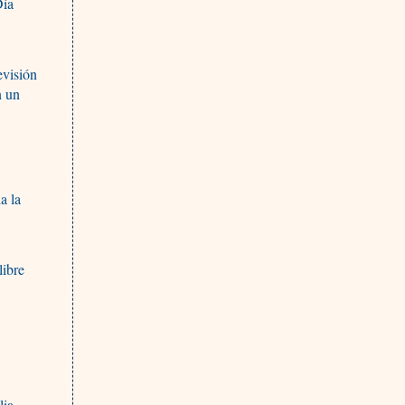
Día
evisión
n un
a la
libre
lia