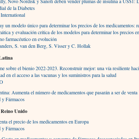
illy, Novo Nordisk y Sanofi deben vender plumas de insulina a US$1: 
al de la Diabetes
International
y un modelo único para determinar los precios de los medicamentos: r
mática y evaluación crítica de los modelos para determinar los precios e
no farmacéutico en evolución
nders, S. van den Berg, S. Visser y C. Hollak
Latina
me sobre el bienio 2022-2023. Reconstruir mejor: una vía resiliente haci
ad en el acceso a las vacunas y los suministros para la salud
O
tina: Aumenta el número de medicamentos que pasarán a ser de venta 
d y Fármacos
 Reino Unido
nta el precio de los medicamentos en Europa
d y Fármacos
a. Gasto en medicamentos y consumo de fármacos desaconsejados en Ita