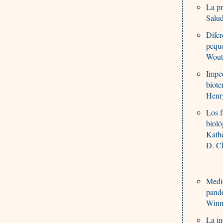
La pr
Salu
Difer
pequ
Wout
Imped
biote
Henr
Los f
bioló
Kathe
D. C
Medic
pand
Winn
La in