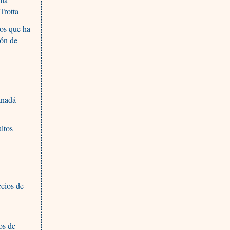
Trotta
tos que ha
ión de
anadá
ltos
ecios de
os de