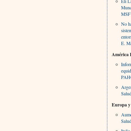
Eli L
Mundi
MSF 
No ha
siste
entor
E. Ma
América 
Infor
equid
PAH
Argen
Salu
Europa y
Aume
Salu
Itali