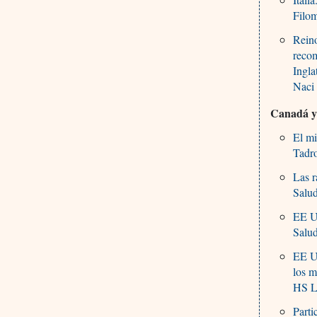
Filom
Reino
recom
Ingla
Naci
Canadá 
El m
Tadr
Las r
Salu
EE U
Salu
EE UU
los m
HS L
Parti