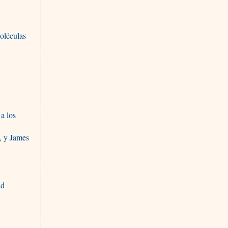
moléculas
a los
, y James
ad