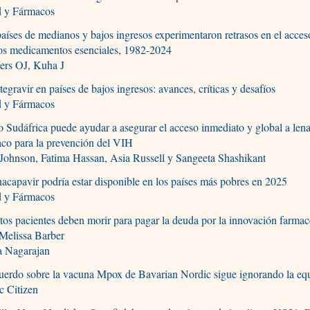
d y Fármacos
aíses de medianos y bajos ingresos experimentaron retrasos en el acces
os medicamentos esenciales, 1982-2024
ers OJ, Kuha J
egravir en países de bajos ingresos: avances, críticas y desafíos
d y Fármacos
Sudáfrica puede ayudar a asegurar el acceso inmediato y global a lena
co para la prevención del VIH
Johnson, Fatima Hassan, Asia Russell y Sangeeta Shashikant
nacapavir podría estar disponible en los países más pobres en 2025
d y Fármacos
os pacientes deben morir para pagar la deuda por la innovación farmac
Melissa Barber
 Nagarajan
uerdo sobre la vacuna Mpox de Bavarian Nordic sigue ignorando la eq
c Citizen