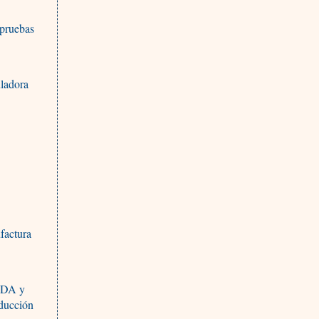
 pruebas
uladora
factura
SIDA y
oducción