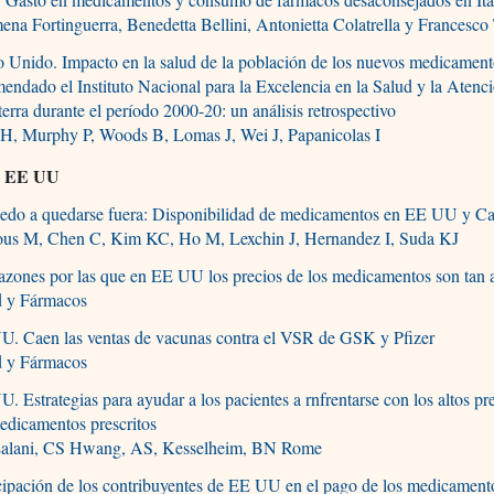
ena Fortinguerra, Benedetta Bellini, Antonietta Colatrella y Francesco 
 Unido. Impacto en la salud de la población de los nuevos medicamen
endado el Instituto Nacional para la Excelencia en la Salud y la Atenc
terra durante el período 2000-20: un análisis retrospectivo
 H, Murphy P, Woods B, Lomas J, Wei J, Papanicolas I
y EE UU
iedo a quedarse fuera: Disponibilidad de medicamentos en EE UU y C
ous M, Chen C, Kim KC, Ho M, Lexchin J, Hernandez I, Suda KJ
azones por las que en EE UU los precios de los medicamentos son tan a
d y Fármacos
U. Caen las ventas de vacunas contra el VSR de GSK y Pfizer
d y Fármacos
. Estrategias para ayudar a los pacientes a rnfrentarse con los altos pr
edicamentos prescritos
alani, CS Hwang, AS, Kesselheim, BN Rome
cipación de los contribuyentes de EE UU en el pago de los medicament