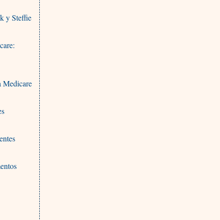
 y Steffie
care:
a Medicare
es
ientes
mentos