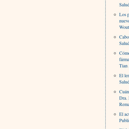
Salu
Los p
nuev
Wout
Cabot
Salu
Cómo 
fárma
Tian 
El le
Salu
Cuánt
Dra. 
Rema
El ac
Publi