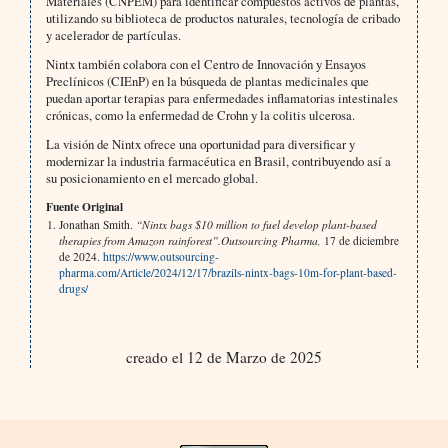
Materiales (CNPEM) para identificar compuestos activos de plantas,
utilizando su biblioteca de productos naturales, tecnología de cribado
y acelerador de partículas.
Nintx también colabora con el Centro de Innovación y Ensayos
Preclínicos (CIEnP) en la búsqueda de plantas medicinales que
puedan aportar terapias para enfermedades inflamatorias intestinales
crónicas, como la enfermedad de Crohn y la colitis ulcerosa.
La visión de Nintx ofrece una oportunidad para diversificar y
modernizar la industria farmacéutica en Brasil, contribuyendo así a
su posicionamiento en el mercado global.
Fuente Original
Jonathan Smith.
“Nintx bags $10 million to fuel develop plant-based
therapies from Amazon rainforest”.
Outsourcing Pharma,
17 de diciembre
de 2024.
https://www.outsourcing-
pharma.com/Article/2024/12/17/brazils-nintx-bags-10m-for-plant-based-
drugs/
creado el 12 de Marzo de 2025