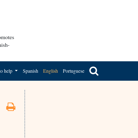
romotes
nish-
o help
Spanish
English
Portuguese