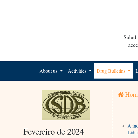
Salud 
acce
About us
Activities
Drug Bulletins
L
Hom
A ind
Fevereiro de 2024
Lidi