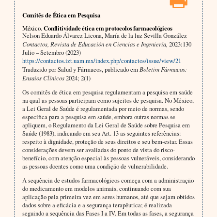
Comitês de Ética em Pesquisa
México.
Conflitividade ética em protocolos farmacológicos
Nelson Eduardo Álvarez Licona, María de la luz Sevilla González
Contactos, Revista de Educación en Ciencias e Ingeniería,
2023:130
Julio – Setembro (2023)
https://contactos.izt.uam.mx/index.php/contactos/issue/view/21
Traduzido por Salud y Fármacos, publicado em
Boletim Fármacos:
Ensaios Clínicos
2024; 2(1)
Os comitês de ética em pesquisa regulamentam a pesquisa em saúde
na qual as pessoas participam como sujeitos de pesquisa. No México,
a Lei Geral de Saúde é regulamentada por meio de normas, sendo
específica para a pesquisa em saúde, embora outras normas se
apliquem, o Regulamento da Lei Geral de Saúde sobre Pesquisa em
Saúde (1983), indicando em seu Art. 13 as seguintes referências:
respeito à dignidade, proteção de seus direitos e seu bem-estar. Essas
considerações devem ser avaliadas do ponto de vista do risco-
benefício, com atenção especial às pessoas vulneráveis, considerando
as pessoas doentes como uma condição de vulnerabilidade.
A sequência de estudos farmacológicos começa com a administração
do medicamento em modelos animais, continuando com sua
aplicação pela primeira vez em seres humanos, até que sejam obtidos
dados sobre a eficácia e a segurança terapêutica; é realizada
seguindo a sequência das Fases I a IV. Em todas as fases, a segurança