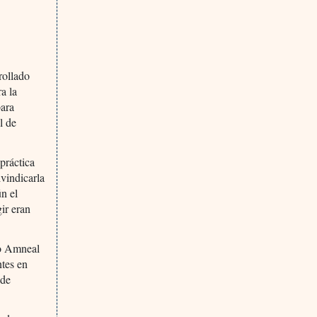
rollado
a la
para
l de
 práctica
ivindicarla
ún el
ir eran
do Amneal
ntes en
 de