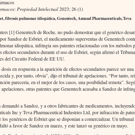
ármacos
ármacos: Propiedad Intelectual
2023; 26 (1)
iet, fibrosis pulmonar idiopática, Genentech, Amneal Pharmaceuticals, Teva
ters [1] Genentech de Roche, no pudo demostrar que el genérico desar
 por Sandoz de Esbriet, el medicamento superventas de Genentech contr
ulmonar idiopática, infringía sus patentes relacionadas con los métodos 
s efectos secundarios durante el uso de Esbriet, según afirmó el Tribuna
es del Circuito Federal de EE UU.
s dosis en respuesta a la aparición de efectos secundarios parece ser una
ecida y, por tanto, obvia”, dijo el tribunal de apelaciones. “Por tanto, re
ción parecería, en el mejor de los casos, una posibilidad remota”. Seg
e apelaciones, otras patentes que Genentech acusaba a Sandoz de infring
 demandó a Sandoz, y a otros fabricantes de medicamentos, incluyen
icals Inc y Teva Pharmaceutical Industries Ltd, por infracción de pate
 los genéricos de Esbriet que se disponían a comercializar. Un tribunal
alló a favor de Sandoz en marzo, y este lanzó su genérico en mayo.