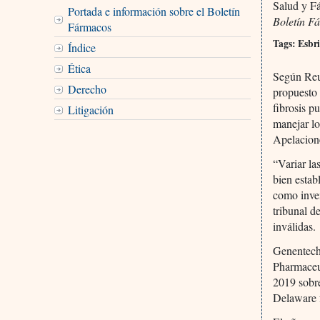
Salud y F
Portada e información sobre el Boletín
Boletín F
Fármacos
Tags: Esbr
Índice
Ética
Según Reu
Derecho
propuesto
fibrosis p
Litigación
manejar lo
Apelacion
“Variar la
bien establ
como inven
tribunal d
inválidas.
Genentech
Pharmaceut
2019 sobre
Delaware f