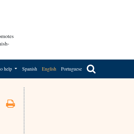
romotes
nish-
o help
Spanish
English
Portuguese