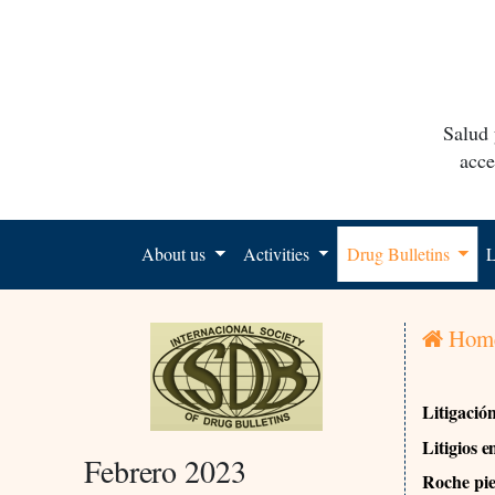
Salud 
acce
About us
Activities
Drug Bulletins
L
Hom
Litigació
Litigios 
Febrero 2023
Roche pie