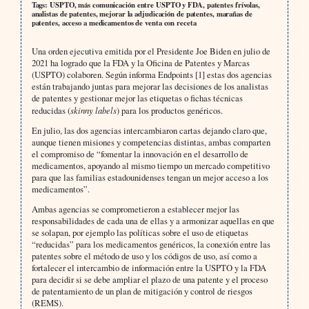
Tags: USPTO, más comunicación entre USPTO y FDA, patentes frívolas,
analistas de patentes, mejorar la adjudicación de patentes, marañas de
patentes, acceso a medicamentos de venta con receta
Una orden ejecutiva emitida por el Presidente Joe Biden en julio de
2021 ha logrado que la FDA y la Oficina de Patentes y Marcas
(USPTO) colaboren. Según informa Endpoints [1] estas dos agencias
están trabajando juntas para mejorar las decisiones de los analistas
de patentes y gestionar mejor las etiquetas o fichas técnicas
reducidas (
skinny labels
) para los productos genéricos.
En julio, las dos agencias intercambiaron cartas dejando claro que,
aunque tienen misiones y competencias distintas, ambas comparten
el compromiso de “fomentar la innovación en el desarrollo de
medicamentos, apoyando al mismo tiempo un mercado competitivo
para que las familias estadounidenses tengan un mejor acceso a los
medicamentos”.
Ambas agencias se comprometieron a establecer mejor las
responsabilidades de cada una de ellas y a armonizar aquellas en que
se solapan, por ejemplo las políticas sobre el uso de etiquetas
“reducidas” para los medicamentos genéricos, la conexión entre las
patentes sobre el método de uso y los códigos de uso, así como a
fortalecer el intercambio de información entre la USPTO y la FDA
para decidir si se debe ampliar el plazo de una patente y el proceso
de patentamiento de un plan de mitigación y control de riesgos
(REMS).