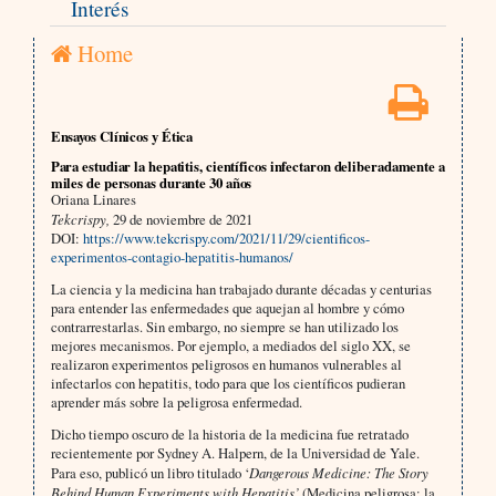
Interés
Home
Ensayos Clínicos y Ética
Para estudiar la hepatitis, científicos infectaron deliberadamente a
miles de personas durante 30 años
Oriana Linares
Tekcrispy,
29 de noviembre de 2021
DOI:
https://www.tekcrispy.com/2021/11/29/cientificos-
experimentos-contagio-hepatitis-humanos/
La ciencia y la medicina han trabajado durante décadas y centurias
para entender las enfermedades que aquejan al hombre y cómo
contrarrestarlas. Sin embargo, no siempre se han utilizado los
mejores mecanismos. Por ejemplo, a mediados del siglo XX, se
realizaron experimentos peligrosos en humanos vulnerables al
infectarlos con hepatitis, todo para que los científicos pudieran
aprender más sobre la peligrosa enfermedad.
Dicho tiempo oscuro de la historia de la medicina fue retratado
recientemente por Sydney A. Halpern, de la Universidad de Yale.
Para eso, publicó un libro titulado ‘
Dangerous Medicine: The Story
Behind Human Experiments with Hepatitis’
(Medicina peligrosa: la