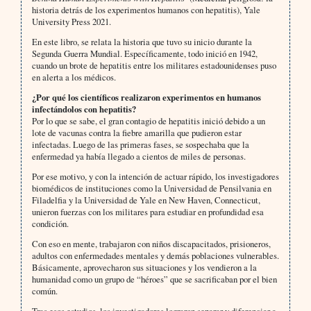
historia detrás de los experimentos humanos con hepatitis), Yale
University Press 2021.
En este libro, se relata la historia que tuvo su inicio durante la
Segunda Guerra Mundial. Específicamente, todo inició en 1942,
cuando un brote de hepatitis entre los militares estadounidenses puso
en alerta a los médicos.
¿Por qué los científicos realizaron experimentos en humanos
infectándolos con hepatitis?
Por lo que se sabe, el gran contagio de hepatitis inició debido a un
lote de vacunas contra la fiebre amarilla que pudieron estar
infectadas. Luego de las primeras fases, se sospechaba que la
enfermedad ya había llegado a cientos de miles de personas.
Por ese motivo, y con la intención de actuar rápido, los investigadores
biomédicos de instituciones como la Universidad de Pensilvania en
Filadelfia y la Universidad de Yale en New Haven, Connecticut,
unieron fuerzas con los militares para estudiar en profundidad esa
condición.
Con eso en mente, trabajaron con niños discapacitados, prisioneros,
adultos con enfermedades mentales y demás poblaciones vulnerables.
Básicamente, aprovecharon sus situaciones y los vendieron a la
humanidad como un grupo de “héroes” que se sacrificaban por el bien
común.
Tras esos estudios, los investigadores lograron separar y diferenciar a