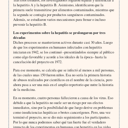
la hepatitis A y la hepatitis B. Asimismo, identificaron que la
primera suele transmitirse por alimentos contaminados, mientras que
la segunda se contagia por productos sanguíneos contaminados.
Además, se estudiaron varios mecanismos para frenar o incluso
prevenir la hepatitis B.
Los experimentos sobre la hepatitis se prolongaron por tres
décadas
Dichos procesos se mantuvieron activos durante casi 30 años. Luego
de que los experimentos en humanos infectados con hepatitis
iniciaran en 1942, se los continuó –presentándolos siempre al público
como algo favorable y acorde a los ideales de la época– hasta la
cancelación del proyecto en 1972.
Para ese momento, se calcula que se infectó al menos a mil personas,
de las cuales unas 150 fueron niños. Esa no sería la primera historia
de abusos realizados por científicos en el nombre de la ciencia, pero
ahora pasa a ser una más en el amplio repertorio que nutre la historia
de la medicina.
En su momento, cuatro personas fallecieron a causa de los virus. Eso
debido a que la hepatitis no suele ser un riesgo por sus efectos
inmediatos, sino por la posibilidad de que luego derive en problemas
como insuficiencias hepáticas o brotes cancerígenos. Pero, una vez
terminó el proyecto, no se dio más seguimiento a los participantes.
Por lo que nunca podremos saber qué tan fuerte fue el verdadero
impacto de los experimentos en humanos con hepatitis en las vidas