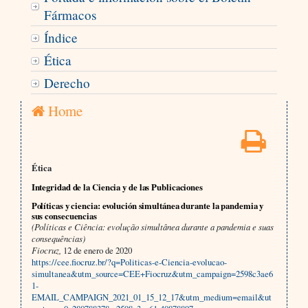
Fármacos
Índice
Ética
Derecho
Home
Ética
Integridad de la Ciencia y de las Publicaciones
Políticas y ciencia: evolución simultánea durante la pandemia y
sus consecuencias
(Políticas e Ciência: evolução simultânea durante a pandemia e suas
consequências)
Fiocruz,
12 de enero de 2020
https://cee.fiocruz.br/?q=Politicas-e-Ciencia-evolucao-
simultanea&utm_source=CEE+Fiocruz&utm_campaign=2598c3ae6
1-
EMAIL_CAMPAIGN_2021_01_15_12_17&utm_medium=email&ut