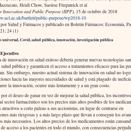
zzucato, Heidi Chow, Saoirse Fitzpatrick et al
for Innovation and Public Purpose (IIPP),
15 de octubre de 2018
w.ucl.ac.uk/bartlett/public-purpose/wp2018-10
 por Salud y Fármacos y publicado en Boletín Fármacos: Economía, Pa
21; 24 (1)
o universal, Covid, salud pública, innovación, investigación pública
Ejecutivo
 de innovación en salud exitoso debería generar nuevas tecnologías san
 salud pública y garanticen el acceso a tratamientos eficaces para las p
tan. Sin embargo, nuestro actual sistema de innovación en salud no logra
ciones hacia las mayores necesidades de salud y está plagado de ineficie
rre la innovación, ocurre más lentamente y a un gran costo.
por el deseo de ganar en vez de mejorar la salud pública, los incentivo
al sector farmacéutico son los precios más altos posibles de los medica
 atractivos a corto palzao a sus accionistas, en lugar de centrarse en
iones más riesgosas y a más largo plazo que llevan a conseguir los avan
os más necesarios. Los altos precios de los medicamentos están causan
de acceso a los pacientes en todo el mundo, con consecuencias perjudi