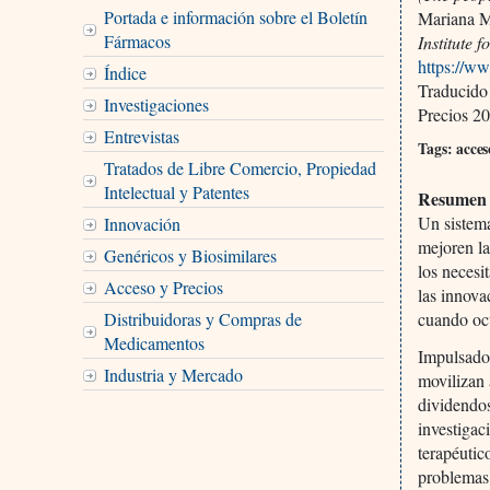
Portada e información sobre el Boletín
Mariana Ma
Fármacos
Institute 
https://ww
Índice
Traducido
Investigaciones
Precios 20
Entrevistas
Tags: acces
Tratados de Libre Comercio, Propiedad
Intelectual y Patentes
Resumen 
Un sistema
Innovación
mejoren la
Genéricos y Biosimilares
los necesi
Acceso y Precios
las innova
cuando ocu
Distribuidoras y Compras de
Medicamentos
Impulsado 
Industria y Mercado
movilizan 
dividendos
investigac
terapéutic
problemas 