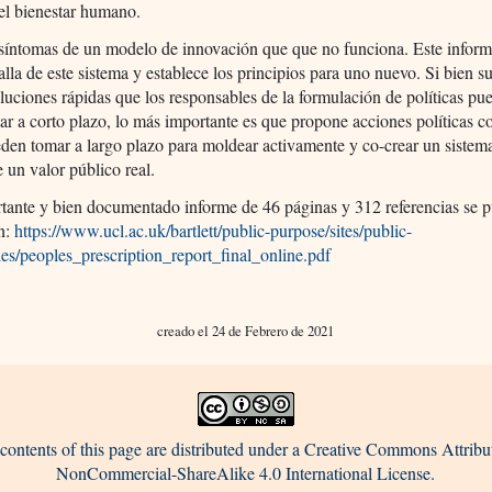
 el bienestar humano.
síntomas de un modelo de innovación que que no funciona. Este informe
falla de este sistema y establece los principios para uno nuevo. Si bien s
luciones rápidas que los responsables de la formulación de políticas pu
r a corto plazo, lo más importante es que propone acciones políticas c
den tomar a largo plazo para moldear activamente y co-crear un sistem
 un valor público real.
tante y bien documentado informe de 46 páginas y 312 referencias se p
en:
https://www.ucl.ac.uk/bartlett/public-purpose/sites/public-
les/peoples_prescription_report_final_online.pdf
creado el 24 de Febrero de 2021
contents of this page are distributed under a Creative Commons Attribu
NonCommercial-ShareAlike 4.0 International License.