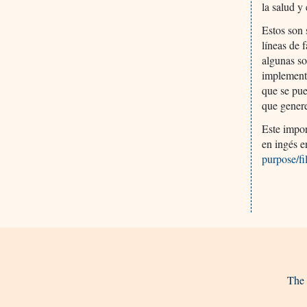
la salud y
Estos son 
líneas de 
algunas so
implementa
que se pue
que genere
Este impor
en ingés 
purpose/fi
The 