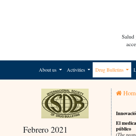
Salud 
acce
About us
Activities
Drug Bulletins
L
Hom
Innovaci
El medica
Febrero 2021
público
(The peopl