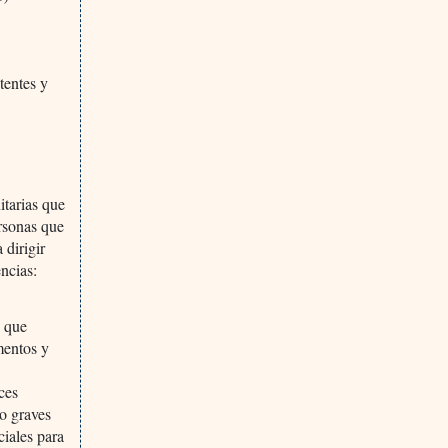
tentes y
itarias que
ersonas que
 dirigir
ncias:
s que
mentos y
ces
do graves
ciales para