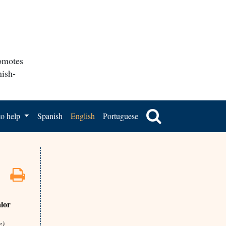
romotes
nish-
o help
Spanish
English
Portuguese
alor
e)