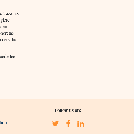
 traza las
ugiere
eden
oncretas
a de salud
uede leer
Follow us on:
tion-