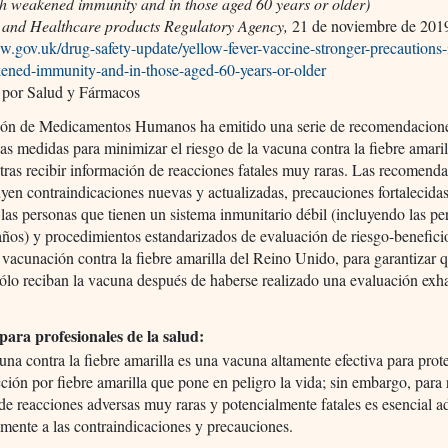
th weakened immunity and in those aged 60 years or older)
 and Healthcare products Regulatory Agency,
21 de noviembre de 201
w.gov.uk/drug-safety-update/yellow-fever-vaccine-stronger-precautions-
ened-immunity-and-in-those-aged-60-years-or-older
 por Salud y Fármacos
ón de Medicamentos Humanos ha emitido una serie de recomendacione
 las medidas para minimizar el riesgo de la vacuna contra la fiebre amaril
 tras recibir información de reacciones fatales muy raras. Las recomend
uyen contraindicaciones nuevas y actualizadas, precauciones fortalecida
 las personas que tienen un sistema inmunitario débil (incluyendo las p
ños) y procedimientos estandarizados de evaluación de riesgo-benefici
 vacunación contra la fiebre amarilla del Reino Unido, para garantizar q
ólo reciban la vacuna después de haberse realizado una evaluación exha
para profesionales de la salud:
una contra la fiebre amarilla es una vacuna altamente efectiva para prot
cción por fiebre amarilla que pone en peligro la vida; sin embargo, para 
 de reacciones adversas muy raras y potencialmente fatales es esencial a
tamente a las contraindicaciones y precauciones.