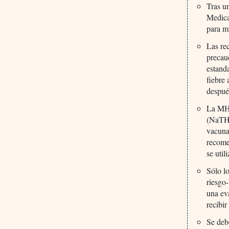
Tras u
Medica
para mi
Las re
precau
estand
fiebre
despué
La MHR
(NaTHN
vacuna
recome
se util
Sólo l
riesgo-
una eva
recibir
Se deb