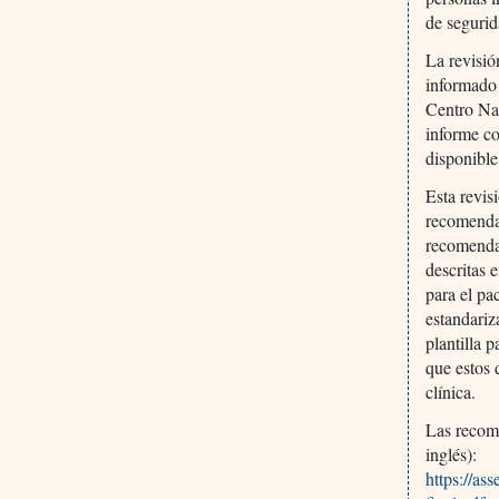
de seguri
La revisió
informado 
Centro Na
informe co
disponible
Esta revi
recomendac
recomendac
descritas 
para el pa
estandariz
plantilla 
que estos 
clínica.
Las recome
inglés):
https://a