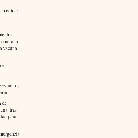
s medidas
,
mientos
 contra la
la vacuna
re
s
producto y
ción.
n de
una, tras
idad para
emergencia