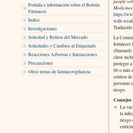
people wi
Portada e información sobre el Boletín
Medicines
Fármacos
https://ww
Índice
with-weak
Traducido
Investigaciones
Solicitud y Retiros del Mercado
La Comisi
fortalecer
Solicitudes y Cambios al Etiquetado
(Stamaril)
Reacciones Adversas e Interacciones
clave incl
Precauciones
proteger a
60 o más a
Otros temas de farmacovigilancia
centros de
personas s
riesgo.
Consejos 
La vac
la infe
riesgo
estric