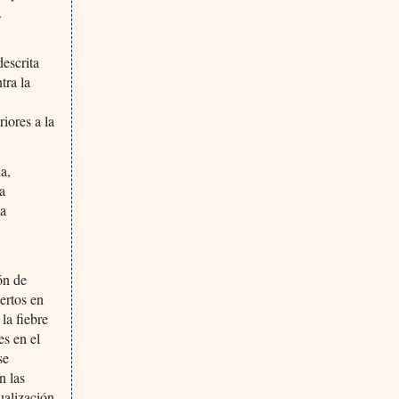
.
escrita
tra la
iores a la
a,
 a
ia
ón de
rtos en
la fiebre
es en el
se
n las
ualización