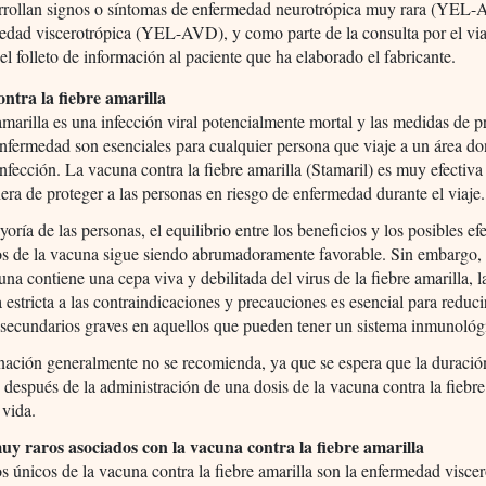
arrollan signos o síntomas de enfermedad neurotrópica muy rara (YEL
edad viscerotrópica (YEL-AVD), y como parte de la consulta por el vi
 el folleto de información al paciente que ha elaborado el fabricante.
ntra la fiebre amarilla
amarilla es una infección viral potencialmente mortal y las medidas de p
enfermedad son esenciales para cualquier persona que viaje a un área d
infección. La vacuna contra la fiebre amarilla (Stamaril) es muy efectiva 
ra de proteger a las personas en riesgo de enfermedad durante el viaje.
yoría de las personas, el equilibrio entre los beneficios y los posibles ef
os de la vacuna sigue siendo abrumadoramente favorable. Sin embargo,
una contiene una cepa viva y debilitada del virus de la fiebre amarilla, l
 estricta a las contraindicaciones y precauciones es esencial para reducir
 secundarios graves en aquellos que pueden tener un sistema inmunológi
ación generalmente no se recomienda, ya que se espera que la duració
 después de la administración de una dosis de la vacuna contra la fiebre
 vida.
uy raros asociados con la vacuna contra la fiebre amarilla
s únicos de la vacuna contra la fiebre amarilla son la enfermedad visce