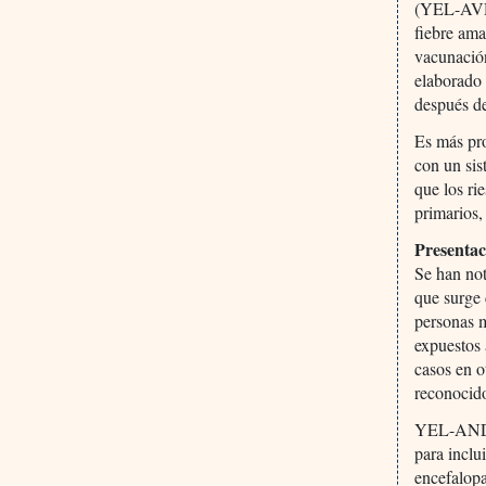
(YEL-AVD)
fiebre ama
vacunación
elaborado 
después de
Es más pro
con un sis
que los r
primarios,
Presenta
Se han no
que surge 
personas 
expuestos 
casos en o
reconocido
YEL-AND p
para inclu
encefalopa