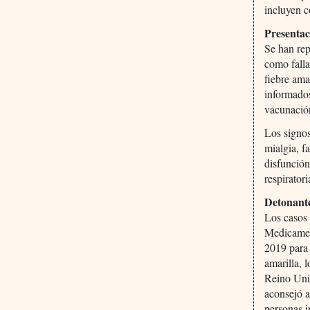
incluyen c
Presenta
Se han re
como falla
fiebre ama
informados
vacunació
Los signos
mialgia, f
disfunción
respirator
Detonante
Los casos
Medicamen
2019 para 
amarilla, 
Reino Unid
aconsejó a
personas i