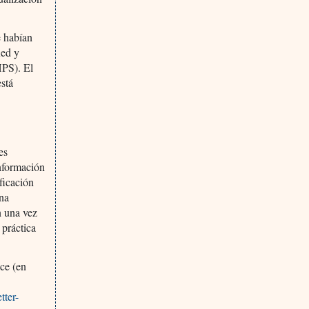
e habían
Red y
HPS). El
está
es
información
ficación
una
n una vez
 práctica
ace (en
tter-