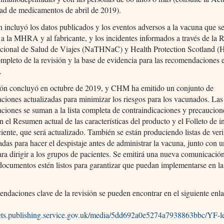
dad de medicamentos de abril de 2019).
n incluyó los datos publicados y los eventos adversos a la vacuna que s
a la MHRA y al fabricante, y los incidentes informados a través de la 
cional de Salud de Viajes (NaTHNaC) y Health Protection Scotland (
mpleto de la revisión y la base de evidencia para las recomendaciones 
.
sión concluyó en octubre de 2019, y CHM ha emitido un conjunto de
iones actualizadas para minimizar los riesgos para los vacunados. Las
iones se suman a la lista completa de contraindicaciones y precaucion
en el Resumen actual de las características del producto y el Folleto de 
ciente, que será actualizado. También se están produciendo listas de veri
adas para hacer el despistaje antes de administrar la vacuna, junto con 
para dirigir a los grupos de pacientes. Se emitirá una nueva comunicació
documentos estén listos para garantizar que puedan implementarse en la
ndaciones clave de la revisión se pueden encontrar en el siguiente enl
ssets.publishing.service.gov.uk/media/5dd692a0e5274a7938863bbc/YF-le