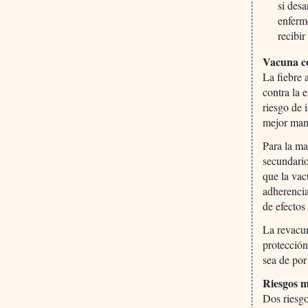
si des
enferm
recibir
Vacuna co
La fiebre 
contra la 
riesgo de 
mejor mane
Para la ma
secundari
que la vac
adherencia
de efectos
La revacun
protección
sea de por
Riesgos m
Dos riesgo