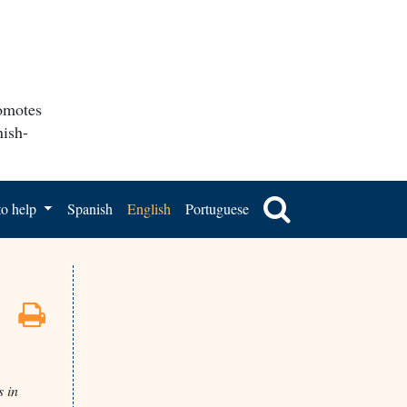
romotes
nish-
o help
Spanish
English
Portuguese
s in