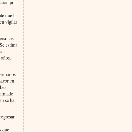
ción por
nte que ha
en vigilar
personas
 Se estima
os
 años.
rimarios
mayor en
ebés
nformado
én se ha
rogresar
s que