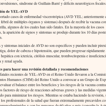
onvulsiones, síndrome de Guillain-Barré y déficits neurológicos focales
ción de YEL-AVD
portado casos de enfermedad viscerotrópica (AVD YEL; anteriormente d
 febril de múltiples órganos y sistemas) después de recibir la vacuna con
rilla, algunos de los cuales han sido fatales. En la mayoría de los casos
, la aparición de signos y síntomas se produjo durante los 10 días poster
n.
 y síntomas iniciales de AVD no son específicos y pueden incluir pirexi
atiga, dolor de cabeza e hipotensión, que pueden progresar rápidamente
 hepática con ictericia, citólisis muscular, trombocitopenia e insuficienc
ia y renal aguda.
s para hacer una revisión detallada y recomendaciones
 fatales recientes de YEL-AVD en el Reino Unido llevaron a la Comisi
tos Humanos (CHM) del Reino Unido a convocar a un Grupo de Expe
evaluar el balance entre los beneficios y los riesgos de la vacuna contra 
los factores de riesgo de reacciones adversas graves y las medidas vigent
o para minimizar los riesgos. Mientras se estaba haciendo la revisión, 
 los profesionales de la salud que fueran extremadamente precavidos co
nmunodeprimidas y con las personas de 60 años o más (consulte la Act