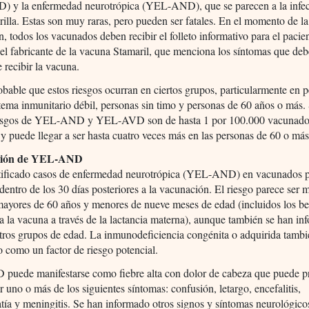
 y la enfermedad neurotrópica (YEL-AND), que se parecen a la infec
rilla. Estas son muy raras, pero pueden ser fatales. En el momento de la
, todos los vacunados deben recibir el folleto informativo para el pacie
el fabricante de la vacuna Stamaril, que menciona los síntomas que deb
 recibir la vacuna.
bable que estos riesgos ocurran en ciertos grupos, particularmente en 
tema inmunitario débil, personas sin timo y personas de 60 años o más.
iesgos de YEL-AND y YEL-AVD son de hasta 1 por 100.000 vacunad
 y puede llegar a ser hasta cuatro veces más en las personas de 60 o más
ción de YEL-AND
tificado casos de enfermedad neurotrópica (YEL-AND) en vacunados p
dentro de los 30 días posteriores a la vacunación. El riesgo parece ser 
mayores de 60 años y menores de nueve meses de edad (incluidos los b
a la vacuna a través de la lactancia materna), aunque también se han i
tros grupos de edad. La inmunodeficiencia congénita o adquirida tambi
 como un factor de riesgo potencial.
uede manifestarse como fiebre alta con dolor de cabeza que puede p
ir uno o más de los siguientes síntomas: confusión, letargo, encefalitis,
tía y meningitis. Se han informado otros signos y síntomas neurológico