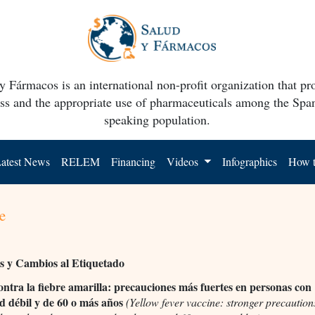
y Fármacos is an international non-profit organization that p
ss and the appropriate use of pharmaceuticals among the Spa
speaking population.
atest News
RELEM
Financing
Videos
Infographics
How t
e
es y Cambios al Etiquetado
ntra la fiebre amarilla: precauciones más fuertes en personas con
 débil y de 60 o más años
(Yellow fever vaccine: stronger precaution