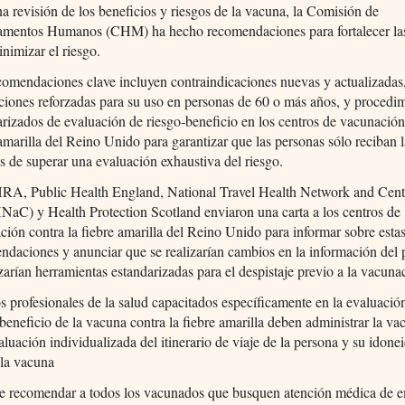
na revisión de los beneficios y riesgos de la vacuna, la Comisión de
mentos Humanos (CHM) ha hecho recomendaciones para fortalecer la
nimizar el riesgo.
comendaciones clave incluyen contraindicaciones nuevas y actualizadas
ciones reforzadas para su uso en personas de 60 o más años, y procedi
arizados de evaluación de riesgo-beneficio en los centros de vacunación
 amarilla del Reino Unido para garantizar que las personas sólo reciban 
s de superar una evaluación exhaustiva del riesgo.
A, Public Health England, National Travel Health Network and Cent
aC) y Health Protection Scotland enviaron una carta a los centros de
ción contra la fiebre amarilla del Reino Unido para informar sobre esta
ndaciones y anunciar que se realizarían cambios en la información del 
izarían herramientas estandarizadas para el despistaje previo a la vacuna
os profesionales de la salud capacitados específicamente en la evaluació
beneficio de la vacuna contra la fiebre amarilla deben administrar la vac
luación individualizada del itinerario de viaje de la persona y su idone
 la vacuna
e recomendar a todos los vacunados que busquen atención médica de 