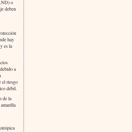
-AND) o
aje deben
rotección
onde hay
y es la
ectos
 debido a
a
 el riesgo
co débil.
n de la
 amarilla
rotrópica