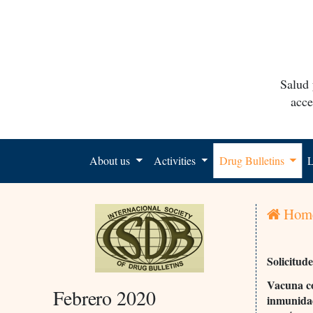
Salud 
acce
About us
Activities
Drug Bulletins
L
Hom
Solicitud
Vacuna co
Febrero 2020
inmunidad