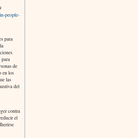
9
in-people-
s para
la
aciones
s para
ersonas de
o en los
ue las
ustiva del
eger contra
reducir el
dherirse