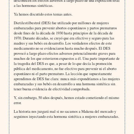
desconocen los efectos adversos a largo plazo de una exposición fetal
a las hormonas sintéticas.
Ya hemos discutido estos temas antes.
Dietilestilbestrol (DES) fue utilizado por millones de mujeres
embarazadas para prevenir abortos espontáneos y partos prematuros
desde fines de la década de 1930 hasta principios de la década de
1970. Durante décadas, se creyó que era efectivo y seguro para las
madres y sus bebés en desarrollo. Los verdaderos efectos de este
medicamento no se evidenciaron hasta mucho después. El DES
provocó a largo plazo efectos adversos potencialmente graves para
muchos de los que estuvieron expuestos a él. Una parte importante de
la tragedia del DES es que, a pesar de lo que decía la promoción
pública del medicamento, no fue efectivo para prevenir ni el aborto
espontáneo ni el parto prematuro. La lección que supuestamente
aprendimos de DES fue clara: nunca más expondríamos a las mujeres
embarazadas y sus bebés en desarrollo a una hormona sintética sin
tener buena evidencia de efectividad comprobada.
Y, sin embargo, 50 años después, hemos estado cometiendo el mismo
error.
La historia nos juzgará mal si no sacamos a Makena del mercado y
seguimos inyectando esta hormona sintética a mujeres embarazadas.