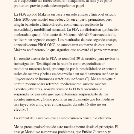
de riesgo como las infecciones, el tabaquismo, la raza y el parto
prematuro previo pueden desempeñar un papel.
La FDA aprobó Makena en base a un solo ensayo clínico, el estudio
Meis 2003, que mostró una reducción en el parto prematuro, pero
ningún beneficio clínico directo, como una reducción de la
mortalidad y morbilidad neonatal. La FDA condicionó su aprobación
acelerada a que el fabricante de Makena, AMAG Pharmaceuticals,
realizara un segundo ensayo. Los resultados de este segundo ensayo,
conocido como PROLONG, se anunciaron en marzo de este año:
Makena no funcionó, lo que significa que no evitó el parto prematuro.
Un comité asesor de la FDA se reunió el 29 de octubre para revisar la
investigación. Testifiqué en la reunión como especialista en
medicina materno-fetal, preocupado por la posibilidad de exponer a
miles de madres y bebés en desarrollo a un medicamento ineficaz (o
“inyecciones de hormonas sintéticas ineficaces”). Me animó que el
comité recomendara retirar el medicamento, aunque muchos
expertos, obstetras, observadores de la FDA y pacientes se
sorprendieron por este giro aparentemente sorprendente de los
acontecimientos. ¿Cómo podría un medicamento que los médicos
han inyectado a mujeres embarazadas durante 16 años no ser
efectivo?
La verdad del asunto es que el medicamento nunca fue efectivo.
Me ha preocupado el uso de este medicamento desde el principio. El
ensayo Meis tuvo numerosos problemas, que Public Citizen y yo