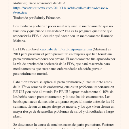
Statnews,
14 de noviembre de 2019
https://www.statnews.com/2019/11/14/fda-pull-makena-lessons-
from-des/
Traducido por Salud y Fármacos
Los médicos ¿deberían poder recetar y usar un medicamento que no
funciona y que puede causar daño? Esa es la pregunta que tiene que
responder la FDA al decidir qué hacer con un medicamento llamado
Makena.
La FDA aprobó el
caproato de 17-hidroxiprogesterona
(Makena) en
2011 para prevenir el parto prematuro en mujeres que han tenido un
parto prematuro espontáneo previo. El medicamento fue aprobado por
la vía de aprobación acelerada de la FDA, que está reservada para
medicamentos que tratan una enfermedad o afección grave o
potencialmente mortal.
Esto ciertamente se aplica al parto prematuro (el nacimiento antes
de la 37ava semana de embarazo), que es un problema importante en
EE UU y en todo el mundo. En EE UU, aproximadamente el 10% de
los bebés nacen prematuramente, y la tasa ha ido en aumento. Los
bebés que nacen demasiado temprano, especialmente antes de las 32
semanas, tienen un mayor riesgo de muerte, y los que viven tienen un
mayor riesgo de desarrollar problemas de salud y dificultades a largo
plazo.
Se desconoce la causa de muchos casos de parto prematuro. Factores