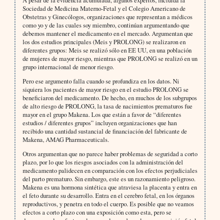
A pesar de la evidencia acumulada, algunos expertos, incluida la
Sociedad de Medicina Materno-Fetal y el Colegio Americano de
Obstetras y Ginecólogos, organizaciones que representan a médicos
como yo y de las cuales soy miembro, continúan argumentando que
debemos mantener el medicamento en el mercado. Argumentan que
los dos estudios principales (Meis y PROLONG) se realizaron en
diferentes grupos: Meis se realizó sólo en EE UU, en una población
de mujeres de mayor riesgo, mientras que PROLONG se realizó en un
grupo internacional de menor riesgo.
Pero ese argumento falla cuando se profundiza en los datos. Ni
siquiera los pacientes de mayor riesgo en el estudio PROLONG se
beneficiaron del medicamento. De hecho, en muchos de los subgrupos
de alto riesgo de PROLONG, la tasa de nacimientos prematuros fue
mayor en el grupo Makena. Los que están a favor de “diferentes
estudios / diferentes grupos” incluyen organizaciones que han
recibido una cantidad sustancial de financiación del fabricante de
Makena, AMAG Pharmaceuticals.
Otros argumentan que no parece haber problemas de seguridad a corto
plazo, por lo que los riesgos asociados con la administración del
medicamento palidecen en comparación con los efectos perjudiciales
del parto prematuro. Sin embargo, este es un razonamiento peligroso.
Makena es una hormona sintética que atraviesa la placenta y entra en
el feto durante su desarrollo. Entra en el cerebro fetal, en los órganos
reproductivos, y penetra en todo el cuerpo. Es posible que no veamos
efectos a corto plazo con una exposición como esta, pero se