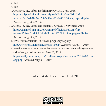
Ibid.
Ibid.
Cephalon, Inc. Label: modafinil (PROVIGIL). July 2019.
https://dailymed.nlm.nih.gov/dailymed/fda/fdaDrugXsl.cfm?
setid=e16c26ad-7bc2-d155-3a5d-da83ad6492c8&amp;type=display
.
Accessed August 7, 2019.
Cephalon, Inc. Label: armodafinil (NUVIGIL). November 2018.
https://dailymed.nlm.nih.gov/dailymed/fda/fdaDrugXsl.cfm?
setid=d878aed0-ddbf-8fa1-abf7-d3e480260845&amp;type=display
.
Accessed August 7, 2019.
Teva Pharmaceuticals. NUVIGIL pregnancy registry.
http://www.nuvigilpregnancyregistry.com/
. Accessed August 7, 2019.
Health Canada. Recalls and safety alerts: ALERTEC (modafinil) and the
risk of congenital anomalies. June 20, 2019.
http://healthycanadians.gc.ca/recall-alert-rappel-avis/hc-sc/2019/70201a-
eng.php
. Accessed August 7, 2019.
creado el 4 de Diciembre de 2020