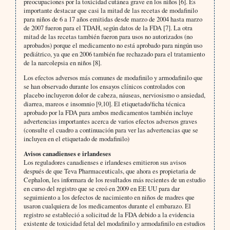
preocupaciones por la toxicidad cutánea grave en los niños [6]. Es
importante destacar que casi la mitad de las recetas de modafinilo
para niños de 6 a 17 años emitidas desde marzo de 2004 hasta marzo
de 2007 fueron para el TDAH, según datos de la FDA [7]. La otra
mitad de las recetas también fueron para usos no autorizados (no
aprobados) porque el medicamento no está aprobado para ningún uso
pediátrico, ya que en 2006 también fue rechazado para el tratamiento
de la narcolepsia en niños [8].
Los efectos adversos más comunes de modafinilo y armodafinilo que
se han observado durante los ensayos clínicos controlados con
placebo incluyeron dolor de cabeza, náuseas, nerviosismo o ansiedad,
diarrea, mareos e insomnio [9,10]. El etiquetado/ficha técnica
aprobado por la FDA para ambos medicamentos también incluye
advertencias importantes acerca de varios efectos adversos graves
(consulte el cuadro a continuación para ver las advertencias que se
incluyen en el etiquetado de modafinilo)
Avisos canadienses e irlandeses
Los reguladores canadienses e irlandeses emitieron sus avisos
después de que Teva Pharmaceuticals, que ahora es propietaria de
Cephalon, les informara de los resultados más recientes de un estudio
en curso del registro que se creó en 2009 en EE UU para dar
seguimiento a los defectos de nacimiento en niños de madres que
usaron cualquiera de los medicamentos durante el embarazo. El
registro se estableció a solicitud de la FDA debido a la evidencia
existente de toxicidad fetal del modafinilo y armodafinilo en estudios