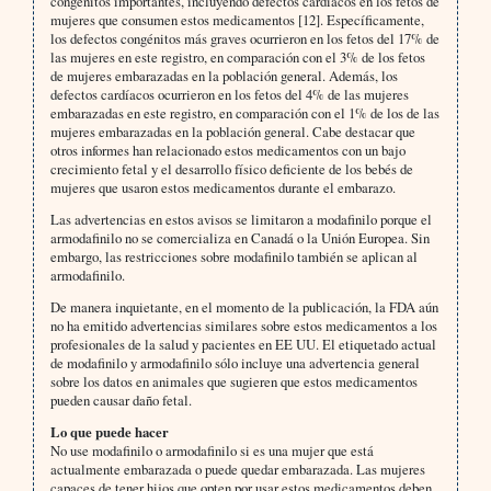
congénitos importantes, incluyendo defectos cardíacos en los fetos de
mujeres que consumen estos medicamentos [12]. Específicamente,
los defectos congénitos más graves ocurrieron en los fetos del 17% de
las mujeres en este registro, en comparación con el 3% de los fetos
de mujeres embarazadas en la población general. Además, los
defectos cardíacos ocurrieron en los fetos del 4% de las mujeres
embarazadas en este registro, en comparación con el 1% de los de las
mujeres embarazadas en la población general. Cabe destacar que
otros informes han relacionado estos medicamentos con un bajo
crecimiento fetal y el desarrollo físico deficiente de los bebés de
mujeres que usaron estos medicamentos durante el embarazo.
Las advertencias en estos avisos se limitaron a modafinilo porque el
armodafinilo no se comercializa en Canadá o la Unión Europea. Sin
embargo, las restricciones sobre modafinilo también se aplican al
armodafinilo.
De manera inquietante, en el momento de la publicación, la FDA aún
no ha emitido advertencias similares sobre estos medicamentos a los
profesionales de la salud y pacientes en EE UU. El etiquetado actual
de modafinilo y armodafinilo sólo incluye una advertencia general
sobre los datos en animales que sugieren que estos medicamentos
pueden causar daño fetal.
Lo que puede hacer
No use modafinilo o armodafinilo si es una mujer que está
actualmente embarazada o puede quedar embarazada. Las mujeres
capaces de tener hijos que opten por usar estos medicamentos deben