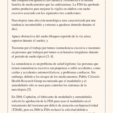
una composición química casi idéntica. Pertenecen a la misma
familia de medicamentos que las anfetaminas. La FDA ha aprobado
ambos productos para mejorar la vigilia en adultos con sueño
excesivo asociado con las siguientes tres condiciones:
Narcolepsia (una afección neurológica rara caracterizada por una
tendencia incontrolable y extrema a quedarse dormido durante el
día);
Apnea obstructiva del sueño (bloqueo repetido de la vía aérea
superior durante el sueño); y
Trastorno por el trabajo por turnos (somnolencia excesiva e insomnio
en personas que trabajan por turnos u en horarios irregulares durante
el período de sueño típico) [3, 4].
La somnolencia es un problema de salud legítimo; las personas que
tienen somnolencia excesiva son propensas a sufrir accidentes, como
caídas y accidentes automovilísticos, y problemas cardíacos. Sin
embargo, debido a los riesgos de los medicamentos, Public Citizen’s
Health Research Group recomienda que el modafinilo y el
armodafinilo sólo se usen para controlar los síntomas de la
narcolepsia [5].
En 2004, Cephalon, el fabricante de modafinilo y armodafinilo,
solicitó la aprobación de la FDA para usar el modafinilo en el
tratamiento del trastorno por déficit de atención con hiperactividad
(TDAH), pero en 2006 la FDA rechazó la solicitud debido a