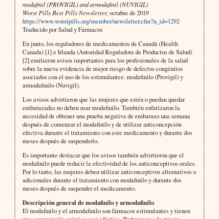
modafinil (PROVIGIL) and armodafinil (NUVIGIL)
Worst Pills Best Pills Newsletter,
octubre de 2019
https://www.worstpills.org/member/newsletter.cfm?n_id=1292
Traducido por Salud y Fármacos
En junio, los reguladores de medicamentos de Canadá (Health
Canada) [1] e Irlanda (Autoridad Reguladora de Productos de Salud)
[2] emitieron avisos importantes para los profesionales de la salud
sobre la nueva evidencia de mayor riesgo de defectos congénitos
asociados con el uso de los estimulantes: modafinilo (Provigil) y
armodafinilo (Nuvigil).
Los avisos advirtieron que las mujeres que estén o puedan quedar
embarazadas no deben usar modafinilo. También enfatizaron la
necesidad de obtener una prueba negativa de embarazo una semana
después de comenzar el modafinilo y de utilizar anticoncepción
efectiva durante el tratamiento con este medicamento y durante dos
meses después de suspenderlo.
Es importante destacar que los avisos también advirtieron que el
modafinilo puede reducir la efectividad de los anticonceptivos orales.
Por lo tanto, las mujeres deben utilizar anticonceptivos alternativos o
adicionales durante el tratamiento con modafinilo y durante dos
meses después de suspender el medicamento.
Descripción general de modafinilo y armodafinilo
El modafinilo y el armodafinilo son fármacos estimulantes y tienen