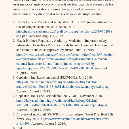
usar métodos anticonceptivos efectivos (en lugar de o además de los
anticonceptivos orales, si corresponde) cuando toman estos
medicamentos y durante dos meses después de suspenderlos.
Health Canada. Recalls and safety alerts: ALERTEC (modafinil) and the
risk of congenital anomalies. June 20, 2019.
http://healthycanadians.gc.ca/recall-alert-rappel-avis/hc-sc/2019/70201a-
eng.php
. Accessed August 7, 2019.
Health Products Regulatory Authority. Modafinil – Important safety
information from Teva Pharmaceuticals Ireland, Clonmel Healthcare Ltd
and Fannin Limited as approved by HPRA. June 11, 2019.
https://www.hpra.ie/homepage/medicines/safety-notices/item?t=/modafinil
—important-safety-information-from-teva-pharmaceuticals-ireland-
clonmel-healthcare-ltd-and-fannin-limited-as-approved-by-
hpra&amp;id=ad170c26-9782-6eee-9b55-ff00008c97d0
. Accessed
August 7, 2019.
Cephalon, Inc. Label: modafinil (PROVIGIL). July 2019.
https://dailymed.nlm.nih.gov/dailymed/fda/fdaDrugXsl.cfm?
setid=e16c26ad-7bc2-d155-3a5d-da83ad6492c8&amp;type=display
.
Accessed August 7, 2019.
Cephalon, Inc. Label: armodafinil (NUVIGIL). November 2018.
https://dailymed.nlm.nih.gov/dailymed/fda/fdaDrugXsl.cfm?
setid=d878aed0-ddbf-8fa1-abf7-d3e480260845&amp;type=display
.
Accessed August 7, 2019.
A review of modafinil (PROVIGIL) for narcolepsy. Worst Pills, Best Pills
News. May 2008.
https://www.worstpills.org/member/newsletter.cfm?
n_id=591
. Accessed August 7, 2019.
Ibid.