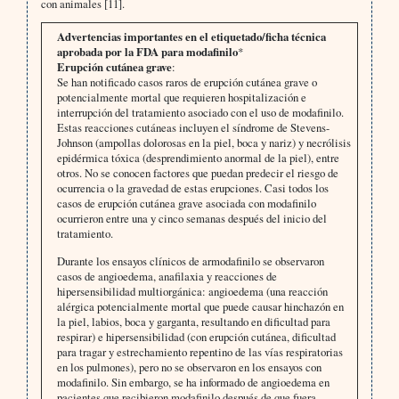
con animales [11].
Advertencias importantes en el etiquetado/ficha técnica
aprobada por la FDA para modafinilo
*
Erupción cutánea grave
:
Se han notificado casos raros de erupción cutánea grave o
potencialmente mortal que requieren hospitalización e
interrupción del tratamiento asociado con el uso de modafinilo.
Estas reacciones cutáneas incluyen el síndrome de Stevens-
Johnson (ampollas dolorosas en la piel, boca y nariz) y necrólisis
epidérmica tóxica (desprendimiento anormal de la piel), entre
otros. No se conocen factores que puedan predecir el riesgo de
ocurrencia o la gravedad de estas erupciones. Casi todos los
casos de erupción cutánea grave asociada con modafinilo
ocurrieron entre una y cinco semanas después del inicio del
tratamiento.
Durante los ensayos clínicos de armodafinilo se observaron
casos de angioedema, anafilaxia y reacciones de
hipersensibilidad multiorgánica: angioedema (una reacción
alérgica potencialmente mortal que puede causar hinchazón en
la piel, labios, boca y garganta, resultando en dificultad para
respirar) e hipersensibilidad (con erupción cutánea, dificultad
para tragar y estrechamiento repentino de las vías respiratorias
en los pulmones), pero no se observaron en los ensayos con
modafinilo. Sin embargo, se ha informado de angioedema en
pacientes que recibieron modafinilo después de que fuera