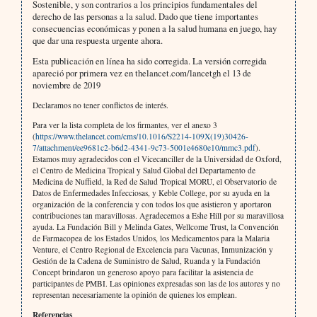
Sostenible, y son contrarios a los principios fundamentales del
derecho de las personas a la salud. Dado que tiene importantes
consecuencias económicas y ponen a la salud humana en juego, hay
que dar una respuesta urgente ahora.
Esta publicación en línea ha sido corregida. La versión corregida
apareció por primera vez en thelancet.com/lancetgh el 13 de
noviembre de 2019
Declaramos no tener conflictos de interés.
Para ver la lista completa de los firmantes, ver el anexo 3
(
https://www.thelancet.com/cms/10.1016/S2214-109X(19)30426-
7/attachment/ee9681c2-b6d2-4341-9c73-5001e4680e10/mmc3.pdf
).
Estamos muy agradecidos con el Vicecanciller de la Universidad de Oxford,
el Centro de Medicina Tropical y Salud Global del Departamento de
Medicina de Nuffield, la Red de Salud Tropical MORU, el Observatorio de
Datos de Enfermedades Infecciosas, y Keble College, por su ayuda en la
organización de la conferencia y con todos los que asistieron y aportaron
contribuciones tan maravillosas. Agradecemos a Eshe Hill por su maravillosa
ayuda. La Fundación Bill y Melinda Gates, Wellcome Trust, la Convención
de Farmacopea de los Estados Unidos, los Medicamentos para la Malaria
Venture, el Centro Regional de Excelencia para Vacunas, Inmunización y
Gestión de la Cadena de Suministro de Salud, Ruanda y la Fundación
Concept brindaron un generoso apoyo para facilitar la asistencia de
participantes de PMBI. Las opiniones expresadas son las de los autores y no
representan necesariamente la opinión de quienes los emplean.
Referencias