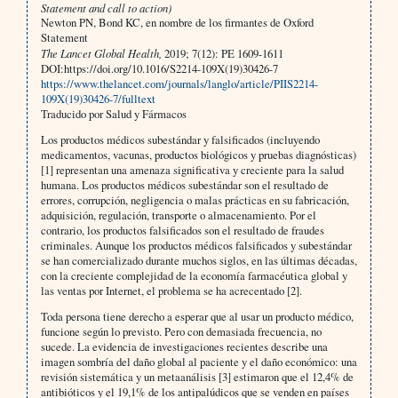
Statement and call to action)
Newton PN, Bond KC, en nombre de los firmantes de Oxford
Statement
The Lancet Global Health,
2019; 7(12): PE 1609-1611
DOI:https://doi.org/10.1016/S2214-109X(19)30426-7
https://www.thelancet.com/journals/langlo/article/PIIS2214-
109X(19)30426-7/fulltext
Traducido por Salud y Fármacos
Los productos médicos subestándar y falsificados (incluyendo
medicamentos, vacunas, productos biológicos y pruebas diagnósticas)
[1] representan una amenaza significativa y creciente para la salud
humana. Los productos médicos subestándar son el resultado de
errores, corrupción, negligencia o malas prácticas en su fabricación,
adquisición, regulación, transporte o almacenamiento. Por el
contrario, los productos falsificados son el resultado de fraudes
criminales. Aunque los productos médicos falsificados y subestándar
se han comercializado durante muchos siglos, en las últimas décadas,
con la creciente complejidad de la economía farmacéutica global y
las ventas por Internet, el problema se ha acrecentado [2].
Toda persona tiene derecho a esperar que al usar un producto médico,
funcione según lo previsto. Pero con demasiada frecuencia, no
sucede. La evidencia de investigaciones recientes describe una
imagen sombría del daño global al paciente y el daño económico: una
revisión sistemática y un metaanálisis [3] estimaron que el 12,4% de
antibióticos y el 19,1% de los antipalúdicos que se venden en países