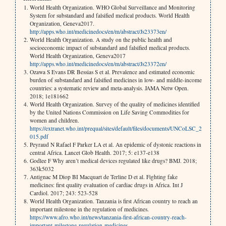
World Health Organization. WHO Global Surveillance and Monitoring
System for substandard and falsified medical products. World Health
Organization, Geneva2017.
http://apps.who.int/medicinedocs/en/m/abstract/Js23373en/
World Health Organization. A study on the public health and
socioeconomic impact of substandard and falsified medical products.
World Health Organization, Geneva2017
http://apps.who.int/medicinedocs/en/m/abstract/Js23372en/
Ozawa S Evans DR Bessias S et al. Prevalence and estimated economic
burden of substandard and falsified medicines in low- and middle-income
countries: a systematic review and meta-analysis. JAMA Netw Open.
2018; 1e181662
World Health Organization. Survey of the quality of medicines identified
by the United Nations Commission on Life Saving Commodities for
women and children.
https://extranet.who.int/prequal/sites/default/files/documents/UNCoLSC_2
015.pdf
Peyraud N Rafael F Parker LA et al. An epidemic of dystonic reactions in
central Africa. Lancet Glob Health. 2017; 5: e137-e138
Godlee F Why aren’t medical devices regulated like drugs? BMJ. 2018;
363k5032
Antignac M Diop BI Macquart de Terline D et al. Fighting fake
medicines: first quality evaluation of cardiac drugs in Africa. Int J
Cardiol. 2017; 243: 523-528
World Health Organization. Tanzania is first African country to reach an
important milestone in the regulation of medicines.
https://www.afro.who.int/news/tanzania-first-african-country-reach-
important-milestone-regulation-medicines