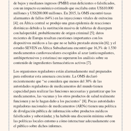
de bajos y medianos ingresos (PMBI) eran deficientes o falsificados,
con un impacto económico estimado que oscilaba entre US$10.000
millones y US$200.000 millones. En 2015, la OMS encontró tasas
alarmantes de fallos (64%) en las inyecciones vitales de oxitocina
[4]; en África central se produjo una gran epidemia de reacciones
distónicas debido a la sustitución masiva de tabletas de diazepam
con haloperidol, probablemente de origen criminal [5]; datos
recientes de Europa resaltan cuestiones importantes con los
dispositivos médicos a las que no se había prestado atención [6]; y el
estudio SEVEN en África Subsahariana encontró que 16,3% de 1.530
medicamentos cardiovasculares escogidos al azar (anticoagulantes,
antihipertensivos y estatinas) no superaron los análisis sobre su
contenido de ingredientes farmacéuticos activos [7].
Los organismos reguladores están alarmadamente mal preparados
para enfrentar esta amenaza creciente. La OMS declaró
recientemente que “se considera que menos del 30% de las
autoridades reguladoras de medicamentos del mundo tienen
capacidad para realizar las funciones necesarias y garantizar que los
medicamentos, las vacunas y los otros productos de salud realmente
funcionen y no le hagan daño a los pacientes” [8]. Pocas autoridades
reguladoras nacionales de medicamentos (ARNs) tienen una política
de divulgación pública de información sobre productos médicos
falsificados y subestándar, y ha habido una discusión mínima sobre
las políticas locales entorno a cómo interactuar adecuadamente con
el público sobre dichos informes.