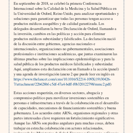
En septiembre de 2018, se celebró la primera Conferencia
Internacional sobre la Calidad de la Medicina y la Salud Pública en
la Universidad de Oxford, Reino Unido, para analizar oportunidades y
soluciones para garantizar que todas las personas tengan acceso a
productos médicos asequibles y de calidad garantizada. Los
delegados desarrollaron la breve Declaración de Oxford, llamando a
la inversión, cambios en las políticas y acción para eliminar
productos médicos subestándar y falsificados. La declaración nació
de la discusión entre gobiernos, agencias nacionales e
internacionales, organizaciones no gubernamentales, asociaciones
profesionales e instituciones académicas, que juntas examinaron las
últimas pruebas sobre las implicaciones epidemiológicas y para la
salud pública de los productos médicos falsificados y subestándar.
Aquí, ampliamos esta declaración con un llamado a la acción (panel)
y una agenda de investigación (anexo 2 que puede leer en inglés en
https://www.thelancet.com/cms/10.1016/S2214-109X(19)30426-
7/attachment/22b628bf-c5df-47a4-bdff-f0b320122798/mmc2.pdf
)
Estas acciones requerirán, en diversos sectores, abogacía y
compromiso político para movilizar inversiones sostenibles en
personas e infraestructura a través de la colaboración en el desarrollo
de capacidades, mecanismos de financiamiento sostenibles y buena
gobernanza. Los acuerdos entre ARNs, organismos regionales y otras
partes interesadas clave requieren un fortalecimiento significativo.
Aunque las ARNs son piedras angulares para muchas cosas, deben
trabajar en estrecha colaboración con actores relacionados,