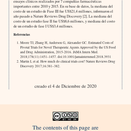
ensayos clínicos realizados por 7 compañías farmacéuticas
importantes entre 2010 y 2015. En su base de datos, la mediana del
costo de un estudio de Fase III fue US$21,4 millones, informaron el
año pasado a Nature Reviews Drug Discovery [2]. La mediana del
costo de un estudio fase II fue US$8,6 millones, y mediana del costo
de un estudio de fase I US$3,4 millones.
Referencias
Moore TJ, Zhang H, Anderson G, Alexander GC. Estimated Costs of
Pivotal Trials for Novel Therapeutic Agents Approved by the US Food
and Drug Administration, 2015-2016. JAMA Intern Med.
2018;178(11):1451–1457. doi:10.1001/jamainternmed.2018.3931
Martin L et al. How much do clinical trials cost? Nature Reviews Drug
Discovery 2017;16:381–382.
creado el 4 de Diciembre de 2020
The contents of this page are