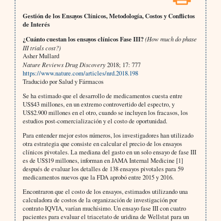
Gestión de los Ensayos Clínicos, Metodología, Costos y Conflictos
de Interés
¿Cuánto cuestan los ensayos clínicos Fase III?
(How much do phase
III trials cost?)
Asher Mullard
Nature Reviews Drug Discovery
2018; 17: 777
https://www.nature.com/articles/nrd.2018.198
Traducido por Salud y Fármacos
Se ha estimado que el desarrollo de medicamentos cuesta entre
US$43 millones, en un extremo controvertido del espectro, y
US$2.900 millones en el otro, cuando se incluyen los fracasos, los
estudios post-comercialización y el costo de oportunidad.
Para entender mejor estos números, los investigadores han utilizado
otra estrategia que consiste en calcular el precio de los ensayos
clínicos pivotales. La mediana del gasto en un solo ensayo de fase III
es de US$19 millones, informan en JAMA Internal Medicine [1]
después de evaluar los detalles de 138 ensayos pivotales para 59
medicamentos nuevos que la FDA aprobó entre 2015 y 2016.
Encontraron que el costo de los ensayos, estimados utilizando una
calculadora de costos de la organización de investigación por
contrato IQVIA, varían muchísimo. Un ensayo fase III con cuatro
pacientes para evaluar el triacetato de uridina de Wellstat para un