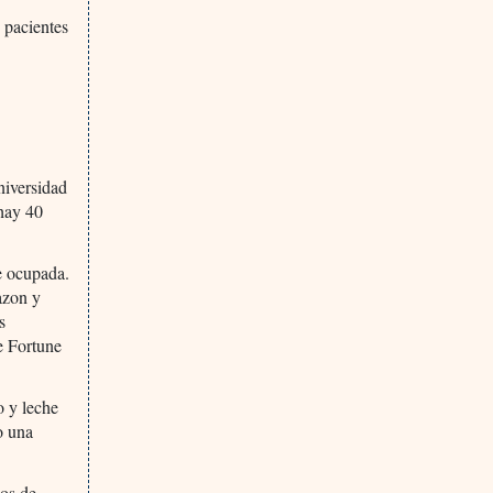
 pacientes
niversidad
 hay 40
e ocupada.
azon y
s
e Fortune
o y leche
o una
ios de