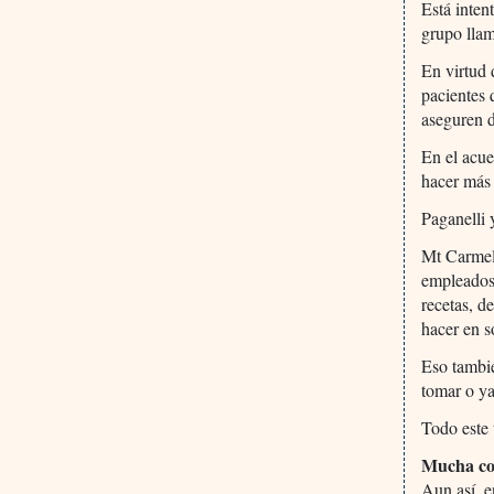
Está inten
grupo lla
En virtud 
pacientes 
aseguren d
En el acue
hacer más 
Paganelli 
Mt Carmel 
empleados 
recetas, d
hacer en s
Eso tambi
tomar o ya
Todo este 
Mucha co
Aun así, e