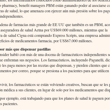
 o pharmacy, benefit managers PBM están ganando poder al asociarse c
as de salud, lo que amenaza con ejercer aún más presión sobre los pago
independientes.
adena de farmacias más grande de EE UU que también es un PBM, ac
a aseguradora de salud Aetna por US$69.000 millones, mientras que la
ra de salud Cigna está comprando Express Scripts, una empresa admini
neficios de medicamentos farmacia, por US$67.000 millones.
or más que dispensar pastillas
nsider habló con más de una docena de farmacéuticos independientes s
ue enfrentan sus negocios. Los farmacéuticos, incluyendo Paganelli, di
e les paga menos por las recetas que dispensan, y pierden clientes que
mentos por correo, porque se presiona a los pacientes para que utilicen
vivir, los farmacéuticos se están volviendo creativos, buscan que se les
ón médica a sus clientes, en lugar de solo por los medicamentos que di
 por ejemplo, está trabajando para que los planes de salud le paguen po
us pacientes.