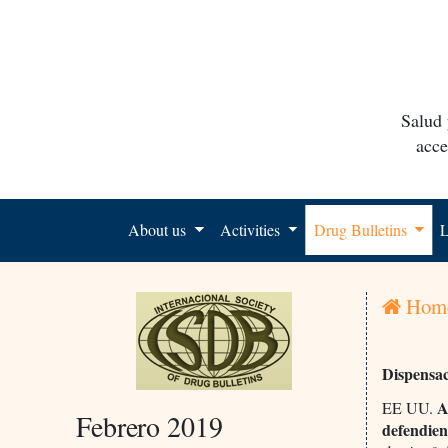
Salud 
acce
About us
Activities
Drug Bulletins
L
Hom
Dispensa
Am
EE UU.
Febrero 2019
defendie