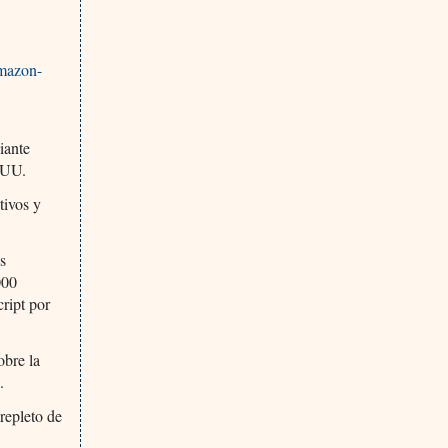
amazon-
iante
 UU.
tivos y
s
000
ript por
obre la
.
repleto de