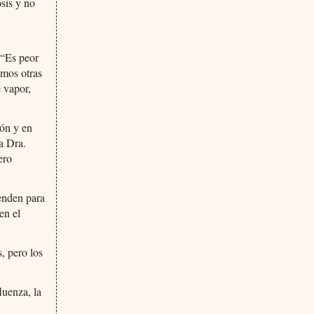
sis y no
 “Es peor
amos otras
e vapor,
ión y en
la Dra.
ero
enden para
en el
, pero los
luenza, la