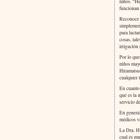
niños. “He
funcionan 
Reconoce q
simplement
para lacta
cosas, tal
irrigación
Por lo que
niños mayo
Hiramatsu.
cualquier 
En cuanto
qué es la 
servicio d
En general
médicos va
La Dra. Hi
cual es m