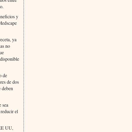
o.
neficios y
 Medscape
receta, ya
nas no
que
 disponible
o de
ores de dos
se deben
e sea
reducir el
, EE UU,