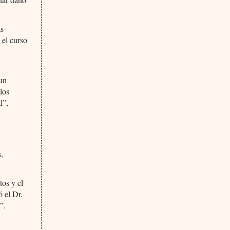
as
 el curso
 un
los
l”,
,
tos y el
 el Dr.
”.