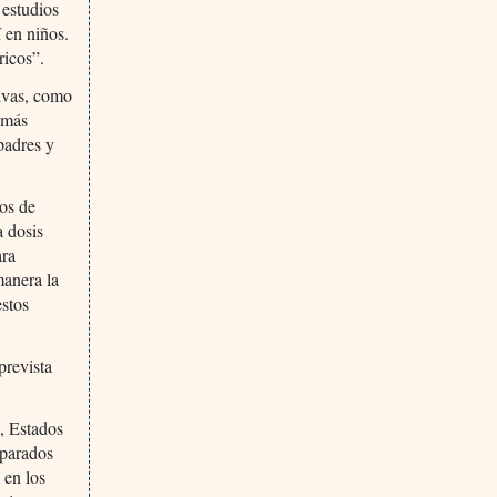
 estudios
 en niños.
ricos”.
tivas, como
n más
padres y
os de
a dosis
ara
manera la
estos
prevista
a, Estados
eparados
 en los