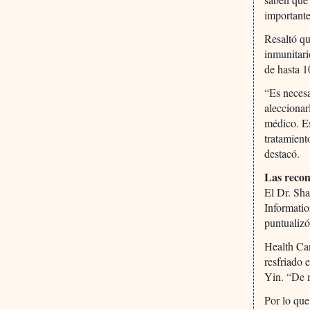
importante
Resaltó qu
inmunitari
de hasta 1
“Es necesa
aleccionar
médico. Es
tratamient
destacó.
Las reco
El Dr. Sha
Informatio
puntualizó
Health Can
resfriado 
Yin. “De 
Por lo que