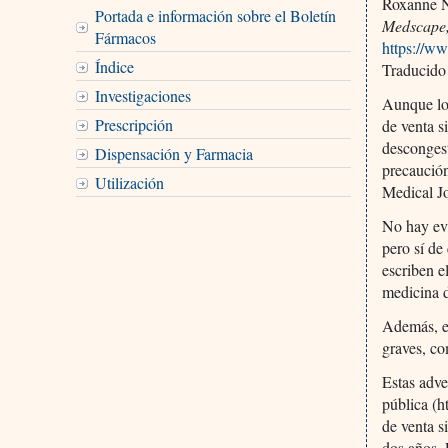
Roxanne 
Portada e información sobre el Boletín
Medscape
Fármacos
https://w
Índice
Traducido
Investigaciones
Aunque los
Prescripción
de venta s
desconges
Dispensación y Farmacia
precaución
Utilización
Medical Jo
No hay evi
pero sí de
escriben e
medicina 
Además, el
graves, co
Estas adv
pública (
de venta s
dos años. 