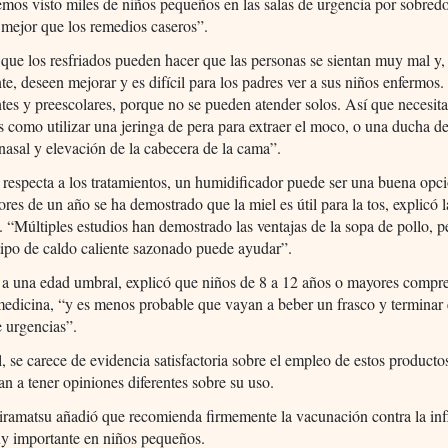
mos visto miles de niños pequeños en las salas de urgencia por sobredo
mejor que los remedios caseros”.
ue los resfriados pueden hacer que las personas se sientan muy mal y,
e, deseen mejorar y es difícil para los padres ver a sus niños enfermos.
ntes y preescolares, porque no se pueden atender solos. Así que necesit
es como utilizar una jeringa de pera para extraer el moco, o una ducha d
 nasal y elevación de la cabecera de la cama”.
 respecta a los tratamientos, un humidificador puede ser una buena opc
res de un año se ha demostrado que la miel es útil para la tos, explicó 
 “Múltiples estudios han demostrado las ventajas de la sopa de pollo, p
tipo de caldo caliente sazonado puede ayudar”.
 a una edad umbral, explicó que niños de 8 a 12 años o mayores compr
medicina, “y es menos probable que vayan a beber un frasco y terminar 
e urgencias”.
, se carece de evidencia satisfactoria sobre el empleo de estos productos
n a tener opiniones diferentes sobre su uso.
ramatsu añadió que recomienda firmemente la vacunación contra la inf
uy importante en niños pequeños.