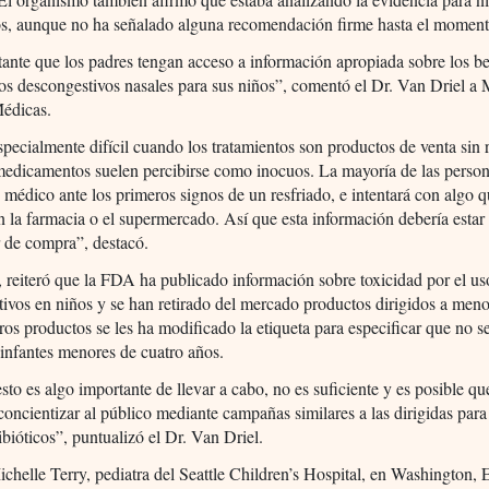
os, aunque no ha señalado alguna recomendación firme hasta el moment
ante que los padres tengan acceso a información apropiada sobre los be
os descongestivos nasales para sus niños”, comentó el Dr. Van Driel a
Médicas.
specialmente difícil cuando los tratamientos son productos de venta sin 
medicamentos suelen percibirse como inocuos. La mayoría de las perso
 médico ante los primeros signos de un resfriado, e intentará con algo 
n la farmacia o el supermercado. Así que esta información debería estar
r de compra”, destacó.
reiteró que la FDA ha publicado información sobre toxicidad por el us
ivos en niños y se han retirado del mercado productos dirigidos a men
ros productos se les ha modificado la etiqueta para especificar que no 
n infantes menores de cuatro años.
to es algo importante de llevar a cabo, no es suficiente y es posible qu
concientizar al público mediante campañas similares a las dirigidas para 
ibióticos”, puntualizó el Dr. Van Driel.
chelle Terry, pediatra del Seattle Children’s Hospital, en Washington