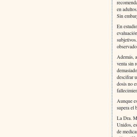
recomenda
en adultos
Sin embarg
En estudio
evaluación
subjetivos
observador
Además, a
venta sin 
demasiado
descifrar 
dosis no e
fallecimie
Aunque est
supera el 
La Dra. Mi
Unidos, es
de medicam