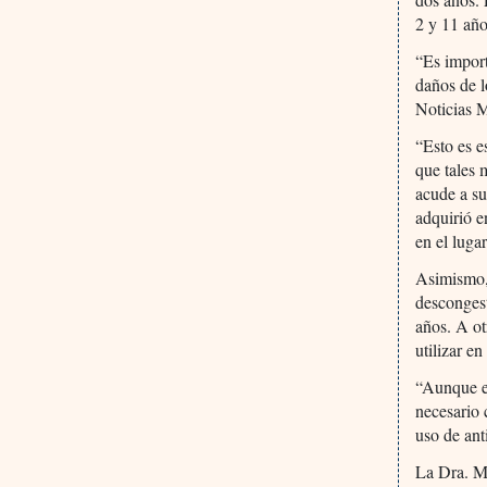
2 y 11 añ
“Es import
daños de l
Noticias 
“Esto es e
que tales 
acude a su
adquirió e
en el luga
Asimismo, 
descongest
años. A ot
utilizar e
“Aunque es
necesario 
uso de ant
La Dra. Mi