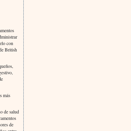
camentos
dministrar
rlo con
de British
equeños,
gestivo,
de
os más
o de salud
icamentos
nores de
ños entre