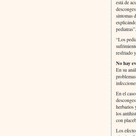
está de ac
descongest
síntomas d
explicándo
pediatras”
“Los pedia
sufrimient
resfriado 
No hay ev
En su anál
problemas 
infecciones
En el caso
descongest
herbarios 
los antihi
con placeb
Los efecto