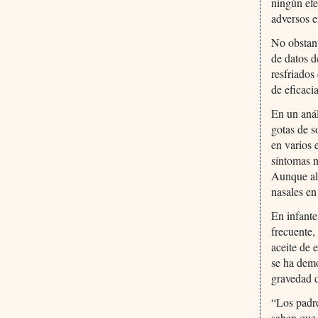
ningún efe
adversos e
No obstant
de datos d
resfriados
de eficaci
En un anál
gotas de s
en varios 
síntomas n
Aunque al
nasales en
En infante
frecuente,
aceite de 
se ha demo
gravedad d
“Los padre
saben que