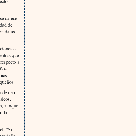
ectos
 se carece
idad de
on datos
aciones o
entras que
 respecto a
iños.
omas
equeños.
a de uso
sicos,
an, aunque
o la
el. “Si
nar daño