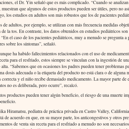
ciones, el Dr. Yin señaló que es más complicado. “Cuando se analizan
, muestran que algunos de estos productos pueden ser útiles, pero no así
o, los estudios en adultos son más robustos que los de pacientes pediát
s de adultos, por ejemplo, se utilizan con más frecuencia medidas obje
 de la tos. En contraste, los datos obtenidos en estudios pediátricos so
. “En el caso de los pacientes pediátricos, muy a menudo se pregunta a 
es sobre los síntomas”, señaló.
unque ha habido fallecimientos relacionados con el uso de medicament
receta para el resfriado, estos siempre se vinculan con la ingestión de un
 alta. “Sabemos que en ocasiones los padres pueden tener problemas p
una dosis adecuada o la etiqueta del producto no está clara o de alguna 
s correcta y el niño recibe demasiado medicamento. La mayor parte de 
ntos no es deliberada, pero ocurre”, recalcó.
os productos pueden tener algún beneficio, el riesgo de una muerte im
beneficio.
ka Hiramatsu, pediatra de práctica privada en Castro Valley, Californi
tá de acuerdo en que, en su mayor parte, los anticongestivos y otros pr
entos de venta sin receta para el resfriado a menudo no son necesarios