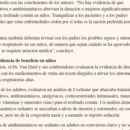
uerdo con las conclusiones de los autores. “No hay evidencia de que
ivos o antihistamínicos abrevien la duración o mejoren significativamen
e resfriado común en niños. Tranquilizar a los pacientes y a los padres
les que estas enfermedades ceden por sí solas es la opción preferida po
.
tras también deberían revisar con los padres los posibles signos y sínt
o respiratorio en sus niños, de manera que sepan cuándo se ha agravad
y se requiere atención médica”, concluyó.
idencia de beneficio en niños
isis, el Dr. Van Driel y sus colaboradores evaluaron la evidencia de div
con los medicamentos de venta sin receta dirigidos a aliviar los síntom
 respiratorias altas.
 de los adultos, evaluaron un análisis de Cochrane que abarcaba tratam
ivos, antihistamínicos, analgésicos, corticoesteroides intranasales, trat
y vitaminas y minerales (zinc) para el resfriado común. Un análisis dem
stamínicos sedantes se asociaban a alivio de rinorrea y estornudos, en 
o, pero no de la congestión nasal y a menudo se reportó sedación.
s de antihistamínicos no sedantes en adultos no estuvieron claros y no 