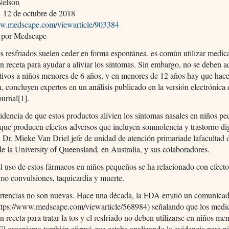
Nelson
,
12 de octubre de 2018
ww.medscape.com/viewarticle/903384
 por Medscape
 resfriados suelen ceder en forma espontánea, es común utilizar medi
in receta para ayudar a aliviar los síntomas. Sin embargo, no se deben a
tivos a niños menores de 6 años, y en menores de 12 años hay que hace
, concluyen expertos en un análisis publicado en la versión electrónica 
urnal[1].
dencia de que estos productos alivien los síntomas nasales en niños p
 que producen efectos adversos que incluyen somnolencia y trastorno di
l Dr. Mieke Van Driel jefe de unidad de atención primariade lafacultad 
de la University of Queensland
,
en Australia, y sus colaboradores.
 uso de estos fármacos en niños pequeños se ha relacionado con efect
mo convulsiones, taquicardia y muerte.
ertencias no son nuevas. Hace una década, la FDA emitió un comunicad
https://www.medscape.com/viewarticle/568984) señalando que los med
in receta para tratar la tos y el resfriado no deben utilizarse en niños me
El organismo también afirmó que estaba analizando la evidencia para ni