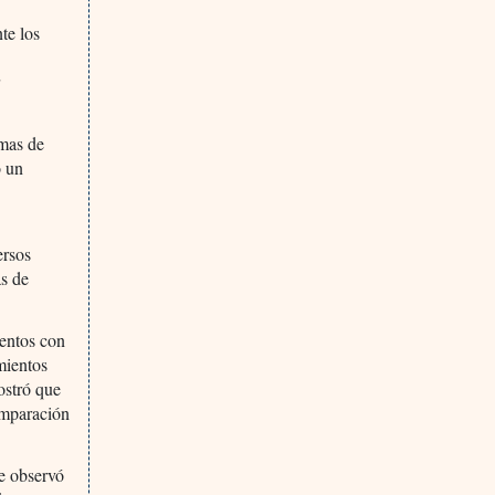
te los
r
omas de
o un
ersos
as de
ientos con
amientos
ostró que
comparación
se observó