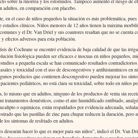
cto sobre la rinorrea y los estornudos. Tampoco aumentó el riesgo de ef
n adultos, en comparación con placebo.
e, en el caso de niños pequeños la situación es más problemática, pues
e estudios clínicos. Niños menores de 12 años tienen la máxima morbil
 comunes y el Dr. Van Driel y sus coautores resaltan que no se cuenta c
a y efectos adversos para esta población.
isis de Cochrane se encontró evidencia de baja calidad de que las irrig
olución fisiológica pueden ser eficaces e inocuas en niños pequeños, mi
estudios a pequeña escala se han comunicado resultados contradictorios
asales y toxicidad con el uso de descongestivos y antihistamínicos en n
gunos productos que contienen descongestivo pueden mejorar los sínt
 pacientes pediátricos, no está clara su toxicidad, sobre todo en niños p
s, lo mismo que en adultos, ninguno de los productos de venta sin recet
 ni tratamientos domésticos, como el aire humidificado entibiado, analgé
eucalipto o equinácea, están respaldados por evidencia adecuada, señal
strado que las pastillas de zinc para chupar reducen la duración, pero n
e los síntomas de resfriado en adultos.
s desearán hacer lo que es mejor para sus niños”, indicó el Dr. Van Dri
 los descongestivos no tienen un beneficio demostrado y pueden ocasio