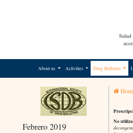
Salud 
acce
About us
Activities
Drug Bulletins
L
Hom
Prescripc
No utiliz
Febrero 2019
decongesta