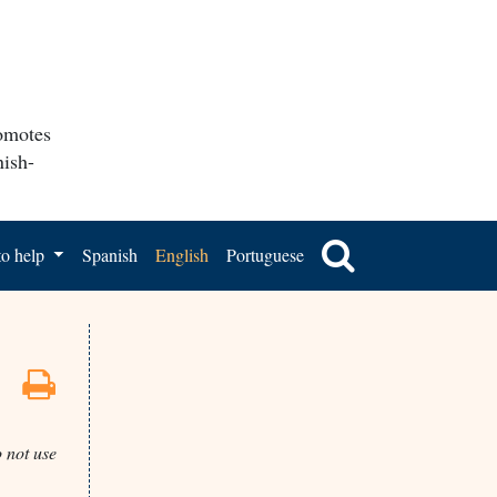
romotes
nish-
o help
Spanish
English
Portuguese
 not use