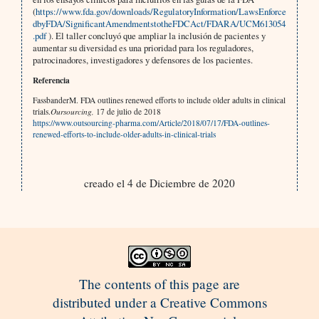
(
https://www.fda.gov/downloads/RegulatoryInformation/LawsEnforce
dbyFDA/SignificantAmendmentstotheFDCAct/FDARA/UCM613054
.pdf
). El taller concluyó que ampliar la inclusión de pacientes y
aumentar su diversidad es una prioridad para los reguladores,
patrocinadores, investigadores y defensores de los pacientes.
Referencia
FassbanderM. FDA outlines renewed efforts to include older adults in clinical
trials.
Oursourcing,
17 de julio de 2018
https://www.outsourcing-pharma.com/Article/2018/07/17/FDA-outlines-
renewed-efforts-to-include-older-adults-in-clinical-trials
creado el 4 de Diciembre de 2020
The contents of this page are
distributed under a Creative Commons