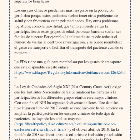
superan los beneficios.
Los ensayos clínicos pueden ser más riesgosos en la población
geriátrica porque estos pacientes suelen tener otros problemas de
salud y con frecuencia están polimedicados. Hay otros problemas
logísticos, como la movilidad, que también puede evitar la
participación de estos grupos de edad, pero esas barreras suelen ser
fáciles de superar. Por ejemplo, la telemedicina puede reducir el
número de visitas al centro de investigación, y se puede reembolsar
el gasto en transporte o facilitar el transporte del paciente cuando se
requiera.
La FDA tiene una guía para reembolsar por los gastos de transporte
que está disponible en este enlace
https://www.fda.gov/RegulatoryInformation/Guidances/ucm126429.ht
m
La Ley de Cuidados del Siglo XXI (21st Century Cures Act), exige
que los Institutos Nacionales de Salud analicen las barreras a la
participación de los diferentes grupos etarios en ensayos clínicos.
Con este fin, el NIH ha organizado diversos talleres. Uno de ellos
tuvo lugar en Junio de 2017, donde se concluyó que había acuerdo en
ampliar la participación en los ensayos clínicos de todo tipo de
pacientes, incluyendo los adultos mayores
(
https://healthpolicy.duke.edu/events/evaluating-inclusion-and-
exclusion-criteria-clinical-trials
) y el otro en abril de 2018. En la
reunión de 2018 se discutieron los criterios de inclusión y exclusión
en los ensayos clínicos para incluirlos en las guías de la FDA