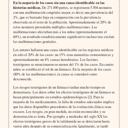
En la mayoría de los casos sin una causa identificable en las
historias médicas.
De 271.000 partos, se registraron 5.504 neonatos
con una malformación congénita mayor, es decir, una prevalencia del
2%, que es bastante baja en comparación con la prevalencia
observada en el resto de la población. Aproximadamente el 20% de
estos neonatos presentaba múltiples malformaciones. Las
malformaciones afectaban más a los niños (aproximadamente el
60%), un resultado estadísticamente significativo incluso tras excluir
las malformaciones genitales.
Los autores hallaron una causa identificable en los registros médicos
en solo el 20% de los casos: un 15% eran anomalías cromosómicas y
aproximadamente un 4% causas hereditarias. Los factores
teratógenos se mencionaron en menos del 1% de los casos. En cuatro
niños se estableció el rol de un fármaco. En la mayoría de los casos
(80% de las malformaciones), la causa se consideró como
desconocida.
Los riesgos teratógenos de un fármaco tardan mucho tiempo en
demostrarse. Los datos sobre los efectos teratógenos de un fármaco se
basan principalmente en estudios epidemiológicos [2]. Para la
mayoría de los medicamentos, la falta de estudios adecuados implica
que los datos disponibles procedentes de la evaluación clínica sean
escasos. Los riesgos, en gran medida, no están reconocidos y su
demostración es lenta. Por ejemplo, a mediados del siglo XX los
efectos teratógenos graves de la talidomida no se detectaron hasta
varios años después de su comercialización. Igualmente, se tardó