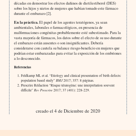
décadas en demostrar los efectos dañinos de dietilestiberol (DES)
sobre los hijos y nietos de mujeres que habían tomado este fármaco
durante el embarazo [2].
En la práctica.
El papel de los agentes teratógenos, ya sean
ambientales, laborales o farmacológicos, en presencia de
malformaciones congénitas probablemente esté subestimado. Para la
vasta mayoría de fármacos, los datos sobre el efecto de su uso durante
el embarazo están ausentes o son insignificantes. Debería
considerarse con cautela su balance riesgo-beneficio en mujeres que
podrían estar embarazadas para evitar la exposición de los embriones
a lo desconocido.
Referencias
Feldkamp ML et al. “Etiology and clinical presentation of birth defects:
population based study”
BMJ
2017; 357: 8 páginas.
Prescrire Rédaction “Risque tératogène: une interprétation souvent
difficile”
Rev Prescrire
2017; 37 (401): 228-229.
creado el 4 de Diciembre de 2020