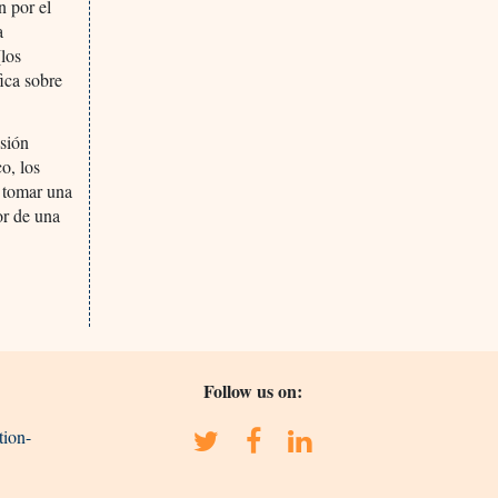
n por el
a
los
fica sobre
esión
o, los
a tomar una
or de una
Follow us on:
tion-