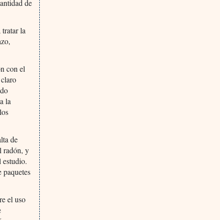
cantidad de
tratar la
azo,
ón con el
 claro
ado
a la
los
lta de
l radón, y
 estudio.
e paquetes
re el uso
e