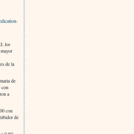
edication-
J, los
n mayor
es de la
imaria de
o con
ron a
000 con
hibidor de
n a 0,8%