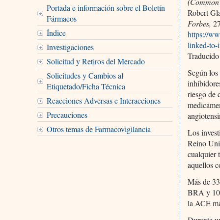
(Common b
Portada e información sobre el Boletín
Robert Gla
Fármacos
Forbes,
27
Índice
https://w
linked-to
Investigaciones
Traducido
Solicitud y Retiros del Mercado
Según los 
Solicitudes y Cambios al
inhibidore
Etiquetado/Ficha Técnica
riesgo de 
Reacciones Adversas e Interacciones
medicament
Precauciones
angiotens
Otros temas de Farmacovigilancia
Los invest
Reino Unid
cualquier 
aquellos c
Más de 335
BRA y 101
la ACE más
Durante un