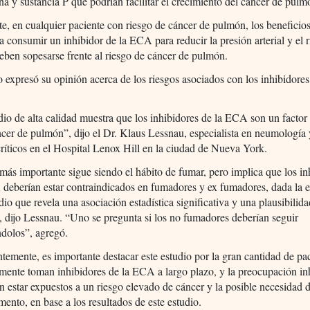
na y sustancia P que podrían facilitar el crecimiento del cáncer de pulm
e, en cualquier paciente con riesgo de cáncer de pulmón, los beneficio
a consumir un inhibidor de la ECA para reducir la presión arterial y el 
eben sopesarse frente al riesgo de cáncer de pulmón.
 expresó su opinión acerca de los riesgos asociados con los inhibidores
dio de alta calidad muestra que los inhibidores de la ECA son un factor
ncer de pulmón”, dijo el Dr. Klaus Lessnau, especialista en neumología
ríticos en el Hospital Lenox Hill en la ciudad de Nueva York.
 más importante sigue siendo el hábito de fumar, pero implica que los in
deberían estar contraindicados en fumadores y ex fumadores, dada la e
dio que revela una asociación estadística significativa y una plausibilid
, dijo Lessnau. “Uno se pregunta si los no fumadores deberían seguir
dolos”, agregó.
emente, es importante destacar este estudio por la gran cantidad de pa
mente toman inhibidores de la ECA a largo plazo, y la preocupación in
 estar expuestos a un riesgo elevado de cáncer y la posible necesidad 
ento, en base a los resultados de este estudio.