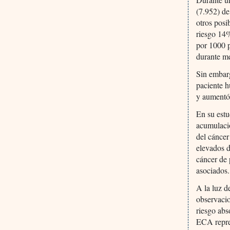
(7.952) de
otros posi
riesgo 14%
por 1000 p
durante m
Sin embarg
paciente h
y aumentó 
En su estu
acumulació
del cáncer
elevados d
cáncer de 
asociados.
A la luz d
observacio
riesgo abs
ECA repres