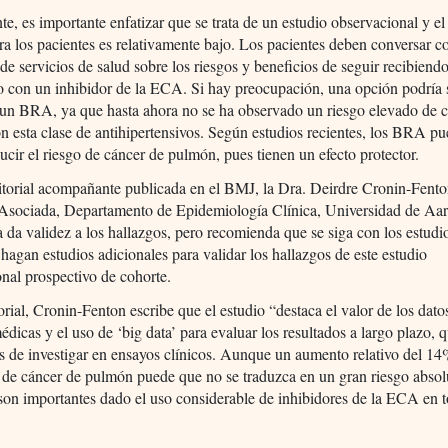
, es importante enfatizar que se trata de un estudio observacional y el
ra los pacientes es relativamente bajo. Los pacientes deben conversar c
de servicios de salud sobre los riesgos y beneficios de seguir recibiend
o con un inhibidor de la ECA. Si hay preocupación, una opción podría 
 un BRA, ya que hasta ahora no se ha observado un riesgo elevado de 
 esta clase de antihipertensivos. Según estudios recientes, los BRA p
ucir el riesgo de cáncer de pulmón, pues tienen un efecto protector.
itorial acompañante publicada en el BMJ, la Dra. Deirdre Cronin-Fento
 Asociada, Departamento de Epidemiología Clínica, Universidad de Aa
da validez a los hallazgos, pero recomienda que se siga con los estudi
 hagan estudios adicionales para validar los hallazgos de este estudio
nal prospectivo de cohorte.
orial, Cronin-Fenton escribe que el estudio “destaca el valor de los dato
médicas y el uso de ‘big data’ para evaluar los resultados a largo plazo,
les de investigar en ensayos clínicos. Aunque un aumento relativo del 14
 de cáncer de pulmón puede que no se traduzca en un gran riesgo absolu
son importantes dado el uso considerable de inhibidores de la ECA en t