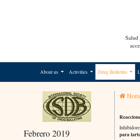
Salud 
acce
About us
Activities
Drug Bulletins
L
Hom
Reaccione
Inhibidore
Febrero 2019
para tart