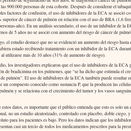
 las 900.000 personas de esta cohorte. Después de considerar el tabaqu
bles factores de confusión, el uso de inhibidores de la ECA se asoció c
 superior de cáncer de pulmón en relación con el uso de BRA (1,6 fren
ersonas-año). En un análisis secundario, el uso de un inhibidor de la
enos de 5 años no se asoció con aumento del riesgo de cáncer de pulmó
o, el estudio destacó que no se evidenció un aumento del riesgo hasta 
ubiera estado recibiendo tratamiento con un inhibidor de la ECA durant
al utilizarse más de 10 años (31% de aumento de riesgo).
dio, los investigadores explicaron que el uso de inhibidores de la ECA 
n de bradicinina en los pulmones, que “se ha dicho que estimula el cr
 de pulmón”. El uso de inhibidores de la ECA también puede resultar e
e un compuesto conocido como sustancia P, que la producen las célula
pulmón y se relaciona con el crecimiento del tumor y los vasos sanguín
e estos datos, es importante que el público entienda que esto es solo un 
nal, no un estudio aleatorizado, controlado con placebo, doble ciego, y
oluto para los pacientes es bajo. Pero los datos indican que los inhibidor
entan casi un tercio de todos los medicamentos prescritos para la presió