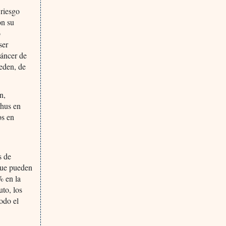
 riesgo
on su
o
ser
cáncer de
ueden, de
n,
rhus en
os en
s de
 que pueden
% en la
to, los
odo el