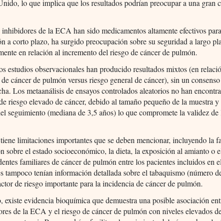
nido, lo que implica que los resultados podrían preocupar a una gran 
s inhibidores de la ECA han sido medicamentos altamente efectivos para 
ón a corto plazo, ha surgido preocupación sobre su seguridad a largo pl
mente en relación al incremento del riesgo de cáncer de pulmón.
s estudios observacionales han producido resultados mixtos (en relaci
l de cáncer de pulmón versus riesgo general de cáncer), sin un consenso
echa. Los metaanálisis de ensayos controlados aleatorios no han encontr
de riesgo elevado de cáncer, debido al tamaño pequeño de la muestra y 
el seguimiento (mediana de 3,5 años) lo que compromete la validez de 
 tiene limitaciones importantes que se deben mencionar, incluyendo la fa
n sobre el estado socioeconómico, la dieta, la exposición al amianto o e
dentes familiares de cáncer de pulmón entre los pacientes incluidos en el
s tampoco tenían información detallada sobre el tabaquismo (número d
actor de riesgo importante para la incidencia de cáncer de pulmón.
, existe evidencia bioquímica que demuestra una posible asociación ent
ores de la ECA y el riesgo de cáncer de pulmón con niveles elevados d