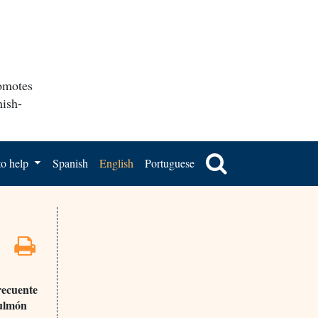
romotes
nish-
o help
Spanish
English
Portuguese
recuente
pulmón