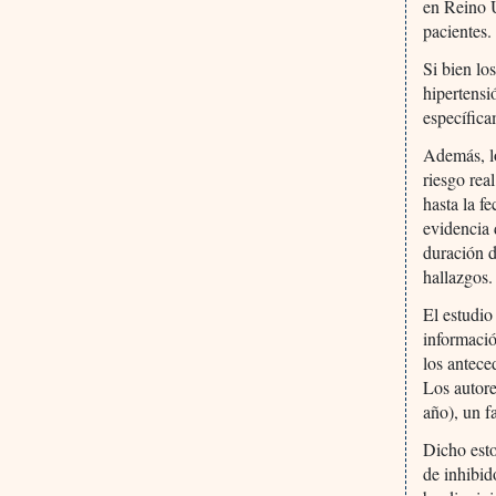
en Reino U
pacientes.
Si bien lo
hipertensi
específica
Además, lo
riesgo rea
hasta la f
evidencia 
duración d
hallazgos.
El estudio
informació
los antece
Los autore
año), un f
Dicho esto
de inhibid