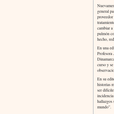
Nuevamente
general pa
proveedor 
tratamient
cambiar a
pulmón con
hecho, red
En una ed
Profesora
Dinamarca 
curso y se
observacio
En su edit
historias 
ser difíci
incidencia
hallazgos 
mundo”.