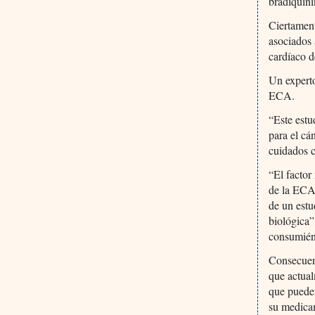
bradiquini
Ciertament
asociados 
cardíaco d
Un experto
ECA.
“Este estu
para el cá
cuidados c
“El factor
de la ECA 
de un estu
biológica”
consumién
Consecuent
que actual
que pueden
su medicam