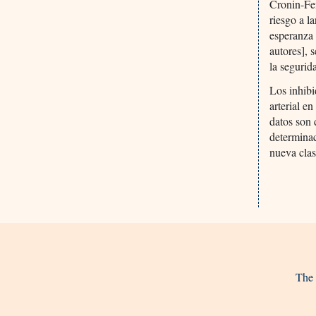
Cronin-Fen
riesgo a l
esperanza 
autores], 
la segurid
Los inhibi
arterial e
datos son 
determinac
nueva cla
The 