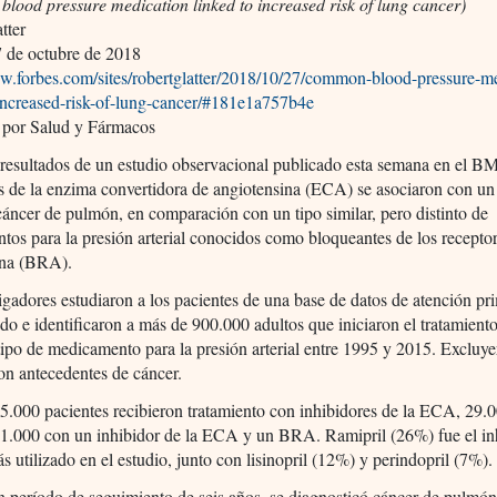
lood pressure medication linked to increased risk of lung cancer)
tter
 de octubre de 2018
ww.forbes.com/sites/robertglatter/2018/10/27/common-blood-pressure-m
-increased-risk-of-lung-cancer/#181e1a757b4e
 por Salud y Fármacos
resultados de un estudio observacional publicado esta semana en el BM
s de la enzima convertidora de angiotensina (ECA) se asociaron con u
cáncer de pulmón, en comparación con un tipo similar, pero distinto de
os para la presión arterial conocidos como bloqueantes de los receptor
ina (BRA).
igadores estudiaron a los pacientes de una base de datos de atención pr
o e identificaron a más de 900.000 adultos que iniciaron el tratamient
tipo de medicamento para la presión arterial entre 1995 y 2015. Excluye
on antecedentes de cáncer.
.000 pacientes recibieron tratamiento con inhibidores de la ECA, 29.
.000 con un inhibidor de la ECA y un BRA. Ramipril (26%) fue el in
 utilizado en el estudio, junto con lisinopril (12%) y perindopril (7%).
 período de seguimiento de seis años, se diagnosticó cáncer de pulmó