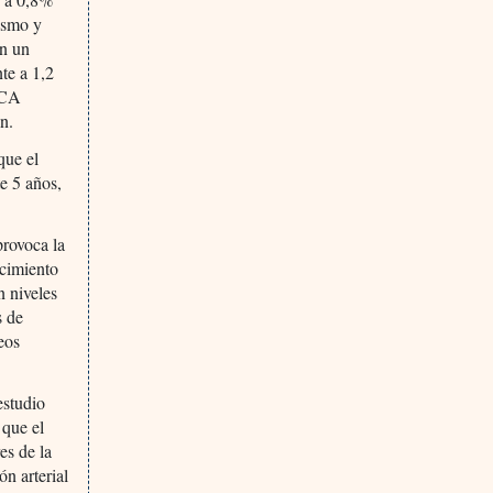
ismo y
on un
te a 1,2
 ECA
n.
que el
e 5 años,
provoca la
ecimiento
n niveles
s de
eos
estudio
 que el
es de la
n arterial