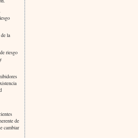
ón.
s
riesgo
 de la
 de riesgo
 y
hibidores
xistencia
ad
cientes
herente de
de cambiar