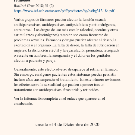
retinoides
Butlleti Groc
2018; 31 (2)
https://www.icf.uab.cat/assets/pdf/productes/bg/es/bg312.18e.pdf
Varios grupos de fármacos pueden afectar la función sexual:
antihipertensivos, antidepresivos, antipsicóticos y antiandrógenos,
entre otros.1 Las drogas de uso más común (alcohol, cocaína y otros
estimulantes y alucinógenos) también son causa frecuente de
problemas sexuales. Fármacos y drogas pueden afectar el deseo, la
excitación o el orgasmo. La falta de deseo, la falta de lubricación en
mujeres, la disfunción eréctil y la eyaculación prematura, retrógrada
o ausente en hombres, la anorgasmia y el dolor en los genitales
afectan a paciente y pareja.
Generalmente, este efecto adverso desaparece al retirar el fármaco.
Sin embargo, en algunos pacientes estos síntomas pueden persistir,
incluso años tras suspender el tratamiento. En este número revisamos
los efectos sobre la sexualidad que pueden aparecer tras un
tratamiento con antidepresivos, finasterida y retinoides.
Ver la información completa en el enlace que aparece en el
encabezado.
creado el 4 de Diciembre de 2020