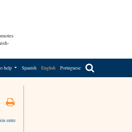
romotes
nish-
o help
Spanish
English
Portuguese
ión entre