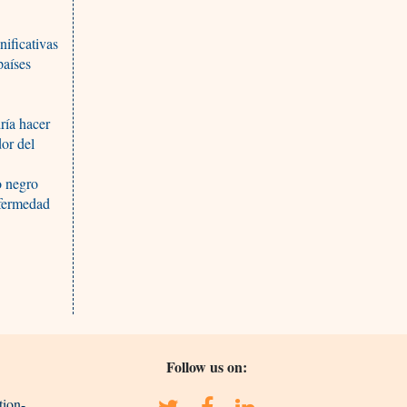
nificativas
países
ría hacer
dor del
o negro
nfermedad
Follow us on:
tion-