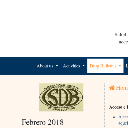
Salud 
acce
About us
Activities
Drug Bulletins
L
Hom
Acceso e 
Acces
Febrero 2018
aquel