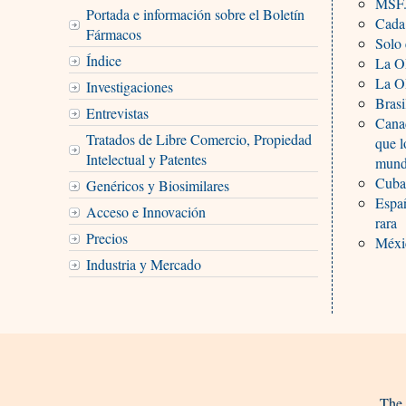
MSF. 
Portada e información sobre el Boletín
Cada 
Fármacos
Solo 
Índice
La OM
La OM
Investigaciones
Brasi
Entrevistas
Canad
Tratados de Libre Comercio, Propiedad
que l
Intelectual y Patentes
mun
Cuba
Genéricos y Biosimilares
Españ
Acceso e Innovación
rara
Precios
Méxic
Industria y Mercado
The 