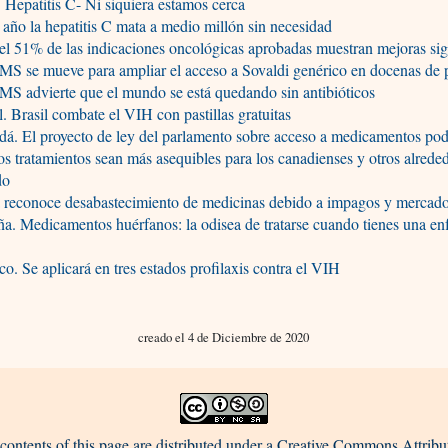
Hepatitis C- Ni siquiera estamos cerca
año la hepatitis C mata a medio millón sin necesidad
el 51% de las indicaciones oncológicas aprobadas muestran mejoras sig
S se mueve para ampliar el acceso a Sovaldi genérico en docenas de 
S advierte que el mundo se está quedando sin antibióticos
l. Brasil combate el VIH con pastillas gratuitas
á. El proyecto de ley del parlamento sobre acceso a medicamentos pod
os tratamientos sean más asequibles para los canadienses y otros alrede
do
 reconoce desabastecimiento de medicinas debido a impagos y mercad
a. Medicamentos huérfanos: la odisea de tratarse cuando tienes una e
o. Se aplicará en tres estados profilaxis contra el VIH
creado el 4 de Diciembre de 2020
contents of this page are distributed under a Creative Commons Attribu