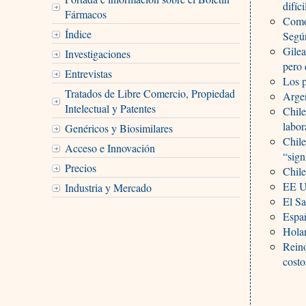
difíc
Fármacos
Como
Índice
Según
Gilea
Investigaciones
pero 
Entrevistas
Los p
Tratados de Libre Comercio, Propiedad
Arge
Intelectual y Patentes
Chile
labor
Genéricos y Biosimilares
Chile
Acceso e Innovación
“sign
Precios
Chile
EE UU
Industria y Mercado
El S
Españ
Holan
Rein
costo