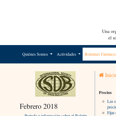
Una org
el 
Quiénes Somos
Actividades
Boletines Fármac
Inici
Precios
Las o
Febrero 2018
preci
Fijar
Portada e información sobre el Boletín