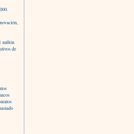
000.
inovación,
1 millón
utivos de
ntos
rmacos
aratos
masiado