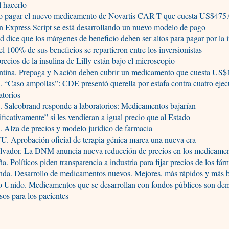
il hacerlo
 pagar el nuevo medicamento de Novartis CAR-T que cuesta US$475.
 Express Script se está desarrollando un nuevo modelo de pago
d dice que los márgenes de beneficio deben ser altos para pagar por la 
el 100% de sus beneficios se repartieron entre los inversionistas
recios de la insulina de Lilly están bajo el microscopio
ntina. Prepaga y Nación deben cubrir un medicamento que cuesta US$
. “Caso ampollas”: CDE presentó querella por estafa contra cuatro ejec
atorios
. Salcobrand responde a laboratorios: Medicamentos bajarían
ificativamente” si les vendieran a igual precio que al Estado
. Alza de precios y modelo jurídico de farmacia
. Aprobación oficial de terapia génica marca una nueva era
alvador. La DNM anuncia nueva reducción de precios en los medicame
a. Políticos piden transparencia a industria para fijar precios de los fá
da. Desarrollo de medicamentos nuevos. Mejores, más rápidos y más b
o Unido. Medicamentos que se desarrollan con fondos públicos son de
sos para los pacientes