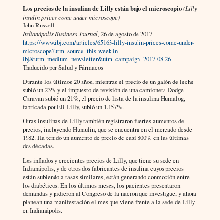
Los precios de la insulina de Lilly están bajo el microscopio
(Lilly
insulin prices come under microscope)
John Russell
Indianápolis Business Journal,
26 de agosto de 2017
https://www.ibj.com/articles/65163-lilly-insulin-prices-come-under-
microscope?utm_source=this-week-in-
ibj&utm_medium=newsletter&utm_campaign=2017-08-26
Traducido por Salud y Fármacos
Durante los últimos 20 años, mientras el precio de un galón de leche
subió un 23% y el impuesto de revisión de una camioneta Dodge
Caravan subió un 21%, el precio de lista de la insulina Humalog,
fabricada por Eli Lilly, subió un 1.157%.
Otras insulinas de Lilly también registraron fuertes aumentos de
precios, incluyendo Humulin, que se encuentra en el mercado desde
1982. Ha tenido un aumento de precio de casi 800% en las últimas
dos décadas.
Los inflados y crecientes precios de Lilly, que tiene su sede en
Indianápolis, y de otros dos fabricantes de insulina cuyos precios
están subiendo a tasas similares, están generando conmoción entre
los diabéticos. En los últimos meses, los pacientes presentaron
demandas y pidieron al Congreso de la nación que investigue, y ahora
planean una manifestación el mes que viene frente a la sede de Lilly
en Indianápolis.