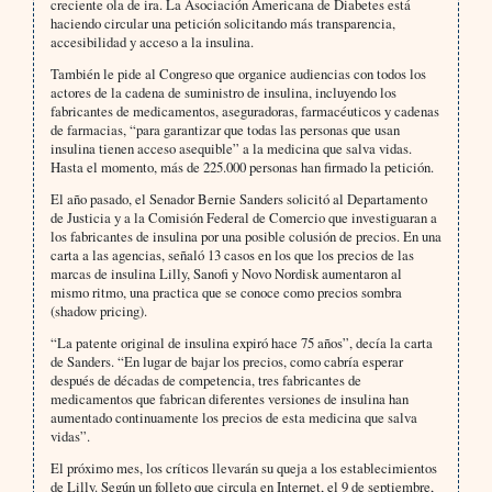
creciente ola de ira. La Asociación Americana de Diabetes está
haciendo circular una petición solicitando más transparencia,
accesibilidad y acceso a la insulina.
También le pide al Congreso que organice audiencias con todos los
actores de la cadena de suministro de insulina, incluyendo los
fabricantes de medicamentos, aseguradoras, farmacéuticos y cadenas
de farmacias, “para garantizar que todas las personas que usan
insulina tienen acceso asequible” a la medicina que salva vidas.
Hasta el momento, más de 225.000 personas han firmado la petición.
El año pasado, el Senador Bernie Sanders solicitó al Departamento
de Justicia y a la Comisión Federal de Comercio que investiguaran a
los fabricantes de insulina por una posible colusión de precios. En una
carta a las agencias, señaló 13 casos en los que los precios de las
marcas de insulina Lilly, Sanofi y Novo Nordisk aumentaron al
mismo ritmo, una practica que se conoce como precios sombra
(shadow pricing).
“La patente original de insulina expiró hace 75 años”, decía la carta
de Sanders. “En lugar de bajar los precios, como cabría esperar
después de décadas de competencia, tres fabricantes de
medicamentos que fabrican diferentes versiones de insulina han
aumentado continuamente los precios de esta medicina que salva
vidas”.
El próximo mes, los críticos llevarán su queja a los establecimientos
de Lilly. Según un folleto que circula en Internet, el 9 de septiembre,