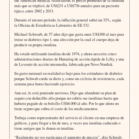
the American Medical Association, el precio promedio de la insulina
más que se triplicó, de US$231 a US$736 anuales para un paciente
típico, entre 2002 y 2013.
Durante el mismo período, la inflación general subió un 32%, según
la Oficina de Estadísticas Laborales de EE UU.
Michael Schwarb, de 57 años dijo que gasta unos US$300 al mes para
tratar su diabetes tipo 1, una afección por la cual el cuerpo deja de
producir su propia insulina.
Ha estado utilizando insulina desde 1974, y ahora necesita cinco
administraciones diarias de Humalog de acción rápida de Lilly, y una
de Levemir de acción intermedia, fabricada por Novo Nordisk.
Su gasto mensual en realidad es bajo para los estándares de diabetes
porque Schwab cuida su dieta y, como un ciclista de resistencia, cada
semana pasa horas haciendo ejercicio.
Aun así, le está poniendo nervioso. Dijo que abandonó su plan de
seguro con deducible alto porque no cubría sus insulinas hasta que
hubiera pagado de su bolsillo US$6.000 al año. Por lo que ahora no
tiene seguro que cubra el costo de los medicamentos.
Trabaja como representante del servicio al cliente en una empresa de
gráficos, y para llegar a fin de mes, a veces usa insulina caducada o
tiene amigos que le donan su insulina.
“Realmente no veo razón para el aumento de precios”, dijo Schwab.