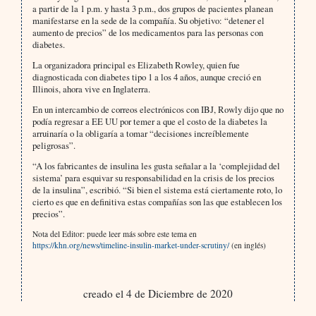
a partir de la 1 p.m. y hasta 3 p.m., dos grupos de pacientes planean
manifestarse en la sede de la compañía. Su objetivo: “detener el
aumento de precios” de los medicamentos para las personas con
diabetes.
La organizadora principal es Elizabeth Rowley, quien fue
diagnosticada con diabetes tipo 1 a los 4 años, aunque creció en
Illinois, ahora vive en Inglaterra.
En un intercambio de correos electrónicos con IBJ, Rowly dijo que no
podía regresar a EE UU por temer a que el costo de la diabetes la
arruinaría o la obligaría a tomar “decisiones increíblemente
peligrosas”.
“A los fabricantes de insulina les gusta señalar a la ‘complejidad del
sistema’ para esquivar su responsabilidad en la crisis de los precios
de la insulina”, escribió. “Si bien el sistema está ciertamente roto, lo
cierto es que en definitiva estas compañías son las que establecen los
precios”.
Nota del Editor: puede leer más sobre este tema en
https://khn.org/news/timeline-insulin-market-under-scrutiny/
(en inglés)
creado el 4 de Diciembre de 2020