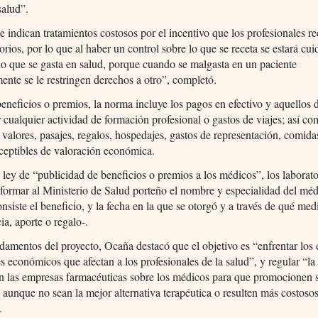
salud”.
e indican tratamientos costosos por el incentivo que los profesionales r
torios, por lo que al haber un control sobre lo que se receta se estará cu
 lo que se gasta en salud, porque cuando se malgasta en un paciente
ente se le restringen derechos a otro”, completó.
beneficios o premios, la norma incluye los pagos en efectivo y aquellos 
r cualquier actividad de formación profesional o gastos de viajes; así co
 valores, pasajes, regalos, hospedajes, gastos de representación, comida
ceptibles de valoración económica.
a ley de “publicidad de beneficios o premios a los médicos”, los laborato
formar al Ministerio de Salud porteño el nombre y especialidad del méd
nsiste el beneficio, y la fecha en la que se otorgó y a través de qué med
ia, aporte o regalo-.
damentos del proyecto, Ocaña destacó que el objetivo es “enfrentar los 
es económicos que afectan a los profesionales de la salud”, y regular “la
n las empresas farmacéuticas sobre los médicos para que promocionen 
 aunque no sean la mejor alternativa terapéutica o resulten más costosos
.