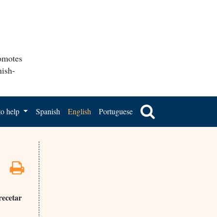
romotes
nish-
o help
Spanish
English
Portuguese
recetar