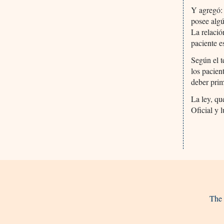
Y agregó: 
posee algú
La relació
paciente e
Según el t
los pacien
deber prim
La ley, qu
Oficial y 
The 