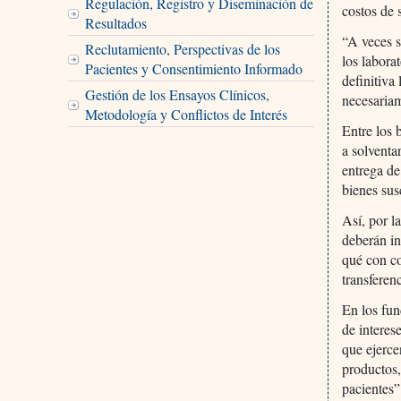
Regulación, Registro y Diseminación de
costos de 
Resultados
“A veces s
Reclutamiento, Perspectivas de los
los labora
Pacientes y Consentimiento Informado
definitiva
Gestión de los Ensayos Clínicos,
necesariam
Metodología y Conflictos de Interés
Entre los 
a solventa
entrega de
bienes sus
Así, por l
deberán in
qué con co
transferenc
En los fun
de interes
que ejerce
productos,
pacientes”