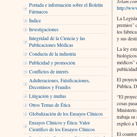
Telam.co
Portada e información sobre el Boletín
http://ww
Fármacos
La Legisla
Índice
premios” q
Investigaciones
los fabric
Integridad de la Ciencia y las
y sus desti
Publicaciones Médicas
La ley est
Conducta de la industria
biológicos
médicos” d
Publicidad y promoción
publicidad
Conflictos de interés
El proyec
Adulteraciones, Falsificaciones,
Pública, 
Decomisos y Fraudes
Litigación y multas
“El proyec
cosas pasa
Otros Temas de Ética
Ministerio
Globalización de los Ensayos Clínicos
trabaja su
Ensayos Clínicos y Ética: Valor
explicó a 
Científico de los Ensayos Clínicos
El coautor