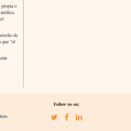
 propia o
a médica.
 el
derecho de
a que “el
etín
Follow us on:
tion-