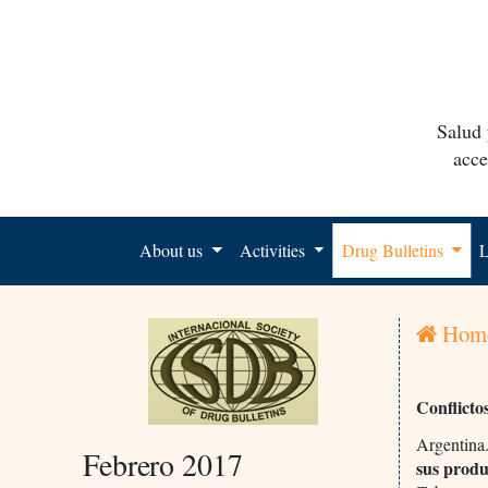
Salud 
acce
About us
Activities
Drug Bulletins
L
Hom
Conflicto
Argentina
Febrero 2017
sus produ