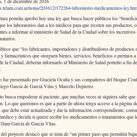
m,
1 de diciembre de 2016
w.telam.com.ar/notas/201612/172264-laboratorio-medicamentos-ley.htm
tura porteña aprobó hoy una ley que busca hacer públicos los “benefici
ue los laboratorios dan a los médicos para que receten sus productos, 
antes a informar al ministerio de Salud de la Ciudad sobre los incentivos
natarios.
ablece que “los fabricantes, importadores y distribuidores de productos
 y farmacéuticos que otorguen bienes, servicios, beneficios o premios a
e la Ciudad, deberán informarlo al Ministerio de Salud porteño a fin de
.
to fue presentado por Graciela Ocaña y sus compañeros del bloque Con
Diego García de García Vilas y Marcelo Depierro.
to busca empoderar al paciente, que muchas veces ni siquiera sabe que 
n. Lo que queremos es que a partir de ahora tenga acceso a la página d
, que debe estar actualizada y dar la información correspondiente, cons
 médico y decida si quiere recibir los medicamentos o tratamientos que l
Télam García de García Vilas.
 del proyecto destacó que se trata de “un primer paso que permitirá baja