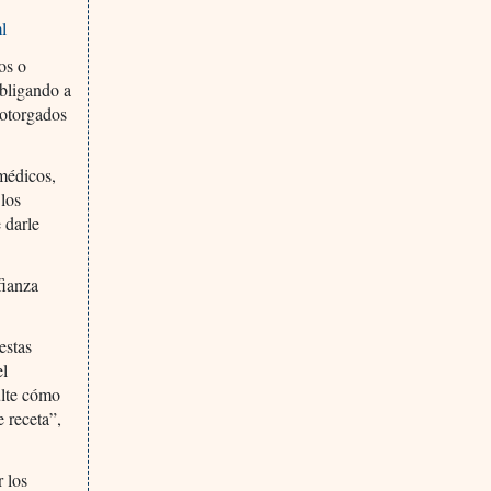
l
os o
obligando a
 otorgados
 médicos,
 los
 darle
fianza
estas
el
ulte cómo
e receta”,
r los