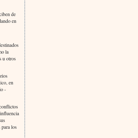
eciben de
idando en
destinados
mo la
s u otros
rios
ico, en
io -
conflictos
 influencia
sus
 para los