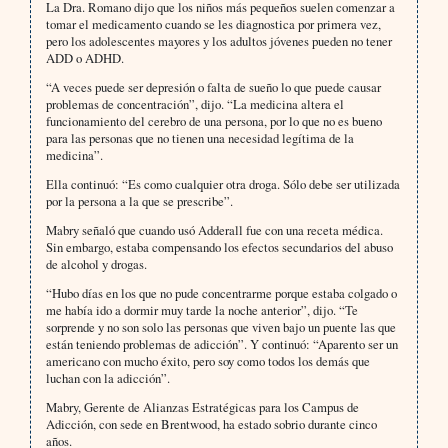
La Dra. Romano dijo que los niños más pequeños suelen comenzar a
tomar el medicamento cuando se les diagnostica por primera vez,
pero los adolescentes mayores y los adultos jóvenes pueden no tener
ADD o ADHD.
“A veces puede ser depresión o falta de sueño lo que puede causar
problemas de concentración”, dijo. “La medicina altera el
funcionamiento del cerebro de una persona, por lo que no es bueno
para las personas que no tienen una necesidad legítima de la
medicina”.
Ella continuó: “Es como cualquier otra droga. Sólo debe ser utilizada
por la persona a la que se prescribe”.
Mabry señaló que cuando usó Adderall fue con una receta médica.
Sin embargo, estaba compensando los efectos secundarios del abuso
de alcohol y drogas.
“Hubo días en los que no pude concentrarme porque estaba colgado o
me había ido a dormir muy tarde la noche anterior”, dijo. “Te
sorprende y no son solo las personas que viven bajo un puente las que
están teniendo problemas de adicción”. Y continuó: “Aparento ser un
americano con mucho éxito, pero soy como todos los demás que
luchan con la adicción”.
Mabry, Gerente de Alianzas Estratégicas para los Campus de
Adicción, con sede en Brentwood, ha estado sobrio durante cinco
años.