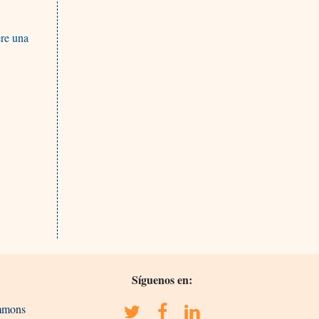
ere una
Síguenos en:
ommons